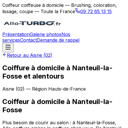
Coiffeur coiffeuse à domicile — Brushing, coloration,
lissage, coupe — Toute la France
09 72 65 13 15
Présentation
Galerie photos
Nos
services
Contact
Demande de rappel
Retour au
Aisne
(
02
)
Coiffure à domicile à Nanteuil-la-
Fosse et alentours
Aisne
(
02
) — Région
Hauts-de-France
Coiffeur à domicile
à
Nanteuil-la-
Fosse
Plus besoin de courir au salon : à Nanteuil-la-Fosse,