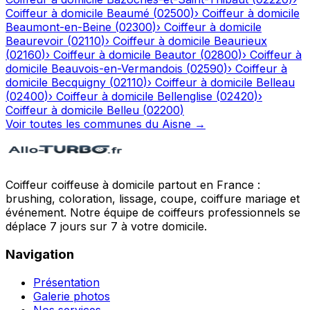
Coiffeur à domicile
Beaumé
(
02500
)
›
Coiffeur à domicile
Beaumont-en-Beine
(
02300
)
›
Coiffeur à domicile
Beaurevoir
(
02110
)
›
Coiffeur à domicile
Beaurieux
(
02160
)
›
Coiffeur à domicile
Beautor
(
02800
)
›
Coiffeur à
domicile
Beauvois-en-Vermandois
(
02590
)
›
Coiffeur à
domicile
Becquigny
(
02110
)
›
Coiffeur à domicile
Belleau
(
02400
)
›
Coiffeur à domicile
Bellenglise
(
02420
)
›
Coiffeur à domicile
Belleu
(
02200
)
Voir toutes les communes du
Aisne
→
Coiffeur coiffeuse à domicile partout en France :
brushing, coloration, lissage, coupe, coiffure mariage et
événement. Notre équipe de coiffeurs professionnels se
déplace 7 jours sur 7 à votre domicile.
Navigation
Présentation
Galerie photos
Nos services