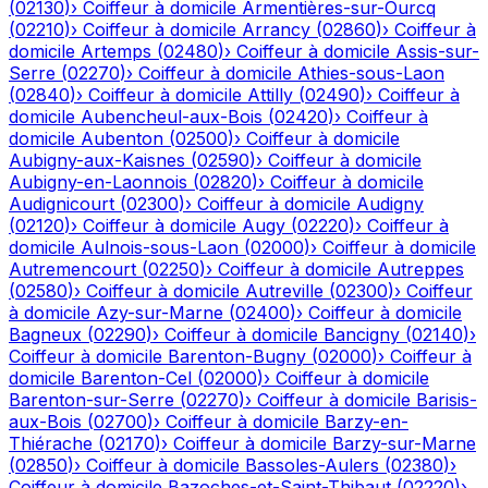
(
02130
)
›
Coiffeur à domicile
Armentières-sur-Ourcq
(
02210
)
›
Coiffeur à domicile
Arrancy
(
02860
)
›
Coiffeur à
domicile
Artemps
(
02480
)
›
Coiffeur à domicile
Assis-sur-
Serre
(
02270
)
›
Coiffeur à domicile
Athies-sous-Laon
(
02840
)
›
Coiffeur à domicile
Attilly
(
02490
)
›
Coiffeur à
domicile
Aubencheul-aux-Bois
(
02420
)
›
Coiffeur à
domicile
Aubenton
(
02500
)
›
Coiffeur à domicile
Aubigny-aux-Kaisnes
(
02590
)
›
Coiffeur à domicile
Aubigny-en-Laonnois
(
02820
)
›
Coiffeur à domicile
Audignicourt
(
02300
)
›
Coiffeur à domicile
Audigny
(
02120
)
›
Coiffeur à domicile
Augy
(
02220
)
›
Coiffeur à
domicile
Aulnois-sous-Laon
(
02000
)
›
Coiffeur à domicile
Autremencourt
(
02250
)
›
Coiffeur à domicile
Autreppes
(
02580
)
›
Coiffeur à domicile
Autreville
(
02300
)
›
Coiffeur
à domicile
Azy-sur-Marne
(
02400
)
›
Coiffeur à domicile
Bagneux
(
02290
)
›
Coiffeur à domicile
Bancigny
(
02140
)
›
Coiffeur à domicile
Barenton-Bugny
(
02000
)
›
Coiffeur à
domicile
Barenton-Cel
(
02000
)
›
Coiffeur à domicile
Barenton-sur-Serre
(
02270
)
›
Coiffeur à domicile
Barisis-
aux-Bois
(
02700
)
›
Coiffeur à domicile
Barzy-en-
Thiérache
(
02170
)
›
Coiffeur à domicile
Barzy-sur-Marne
(
02850
)
›
Coiffeur à domicile
Bassoles-Aulers
(
02380
)
›
Coiffeur à domicile
Bazoches-et-Saint-Thibaut
(
02220
)
›