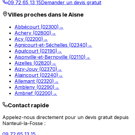
09 72 65 13 15
Demander un devis gratuit
Villes proches dans le
Aisne
Abbécourt
(
02300
)
→
Achery
(
02800
)
→
Acy
(
02200
)
→
Agnicourt-et-Séchelles
(
02340
)
→
Aguilcourt
(
02190
)
→
Aisonville-et-Bernoville
(
02110
)
→
Aizelles
(
02820
)
→
Aizy-Jouy
(
02370
)
→
Alaincourt
(
02240
)
→
Allemant
(
02320
)
→
Ambleny
(
02290
)
→
Ambrief
(
02200
)
→
Contact rapide
Appelez-nous directement pour un devis gratuit depuis
Nanteuil-la-Fosse
:
09 72 65 13 15