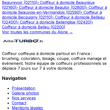
Beaurevoir
(
02110
)
›
Coiffeur à domicile
Beaurieux
(
02160
)
›
Coiffeur à domicile
Beautor
(
02800
)
›
Coiffeur à
domicile
Beauvois-en-Vermandois
(
02590
)
›
Coiffeur à
domicile
Becquigny
(
02110
)
›
Coiffeur à domicile
Belleau
(
02400
)
›
Coiffeur à domicile
Bellenglise
(
02420
)
›
Coiffeur à domicile
Belleu
(
02200
)
Voir toutes les communes du
Aisne
→
Coiffeur coiffeuse à domicile partout en France :
brushing, coloration, lissage, coupe, coiffure mariage et
événement. Notre équipe de coiffeurs professionnels se
déplace 7 jours sur 7 à votre domicile.
Navigation
Présentation
Galerie photos
Nos services
Contact
Mentions légales