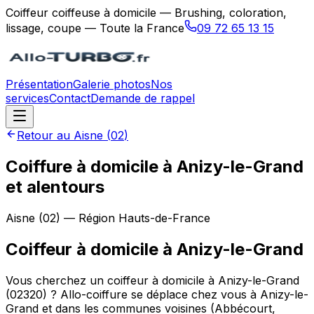
Coiffeur coiffeuse à domicile — Brushing, coloration,
lissage, coupe — Toute la France
09 72 65 13 15
Présentation
Galerie photos
Nos
services
Contact
Demande de rappel
Retour au
Aisne
(
02
)
Coiffure à domicile à Anizy-le-Grand
et alentours
Aisne
(
02
) — Région
Hauts-de-France
Coiffeur à domicile
à
Anizy-le-Grand
Vous cherchez un coiffeur à domicile à Anizy-le-Grand
(02320) ? Allo-coiffure se déplace chez vous à Anizy-le-
Grand et dans les communes voisines (Abbécourt,