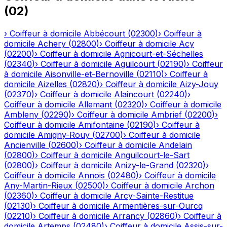
(
02
)
›
Coiffeur à domicile
Abbécourt
(
02300
)
›
Coiffeur à
domicile
Achery
(
02800
)
›
Coiffeur à domicile
Acy
(
02200
)
›
Coiffeur à domicile
Agnicourt-et-Séchelles
(
02340
)
›
Coiffeur à domicile
Aguilcourt
(
02190
)
›
Coiffeur
à domicile
Aisonville-et-Bernoville
(
02110
)
›
Coiffeur à
domicile
Aizelles
(
02820
)
›
Coiffeur à domicile
Aizy-Jouy
(
02370
)
›
Coiffeur à domicile
Alaincourt
(
02240
)
›
Coiffeur à domicile
Allemant
(
02320
)
›
Coiffeur à domicile
Ambleny
(
02290
)
›
Coiffeur à domicile
Ambrief
(
02200
)
›
Coiffeur à domicile
Amifontaine
(
02190
)
›
Coiffeur à
domicile
Amigny-Rouy
(
02700
)
›
Coiffeur à domicile
Ancienville
(
02600
)
›
Coiffeur à domicile
Andelain
(
02800
)
›
Coiffeur à domicile
Anguilcourt-le-Sart
(
02800
)
›
Coiffeur à domicile
Anizy-le-Grand
(
02320
)
›
Coiffeur à domicile
Annois
(
02480
)
›
Coiffeur à domicile
Any-Martin-Rieux
(
02500
)
›
Coiffeur à domicile
Archon
(
02360
)
›
Coiffeur à domicile
Arcy-Sainte-Restitue
(
02130
)
›
Coiffeur à domicile
Armentières-sur-Ourcq
(
02210
)
›
Coiffeur à domicile
Arrancy
(
02860
)
›
Coiffeur à
domicile
Artemps
(
02480
)
›
Coiffeur à domicile
Assis-sur-