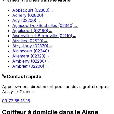
Abbécourt
(
02300
)
→
Achery
(
02800
)
→
Acy
(
02200
)
→
Agnicourt-et-Séchelles
(
02340
)
→
Aguilcourt
(
02190
)
→
Aisonville-et-Bernoville
(
02110
)
→
Aizelles
(
02820
)
→
Aizy-Jouy
(
02370
)
→
Alaincourt
(
02240
)
→
Allemant
(
02320
)
→
Ambleny
(
02290
)
→
Ambrief
(
02200
)
→
Contact rapide
Appelez-nous directement pour un devis gratuit depuis
Anizy-le-Grand
:
09 72 65 13 15
Coiffeur à domicile
dans le
Aisne