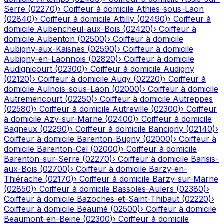
Serre
(
02270
)
›
Coiffeur à domicile
Athies-sous-Laon
(
02840
)
›
Coiffeur à domicile
Attilly
(
02490
)
›
Coiffeur à
domicile
Aubencheul-aux-Bois
(
02420
)
›
Coiffeur à
domicile
Aubenton
(
02500
)
›
Coiffeur à domicile
Aubigny-aux-Kaisnes
(
02590
)
›
Coiffeur à domicile
Aubigny-en-Laonnois
(
02820
)
›
Coiffeur à domicile
Audignicourt
(
02300
)
›
Coiffeur à domicile
Audigny
(
02120
)
›
Coiffeur à domicile
Augy
(
02220
)
›
Coiffeur à
domicile
Aulnois-sous-Laon
(
02000
)
›
Coiffeur à domicile
Autremencourt
(
02250
)
›
Coiffeur à domicile
Autreppes
(
02580
)
›
Coiffeur à domicile
Autreville
(
02300
)
›
Coiffeur
à domicile
Azy-sur-Marne
(
02400
)
›
Coiffeur à domicile
Bagneux
(
02290
)
›
Coiffeur à domicile
Bancigny
(
02140
)
›
Coiffeur à domicile
Barenton-Bugny
(
02000
)
›
Coiffeur à
domicile
Barenton-Cel
(
02000
)
›
Coiffeur à domicile
Barenton-sur-Serre
(
02270
)
›
Coiffeur à domicile
Barisis-
aux-Bois
(
02700
)
›
Coiffeur à domicile
Barzy-en-
Thiérache
(
02170
)
›
Coiffeur à domicile
Barzy-sur-Marne
(
02850
)
›
Coiffeur à domicile
Bassoles-Aulers
(
02380
)
›
Coiffeur à domicile
Bazoches-et-Saint-Thibaut
(
02220
)
›
Coiffeur à domicile
Beaumé
(
02500
)
›
Coiffeur à domicile
Beaumont-en-Beine
(
02300
)
›
Coiffeur à domicile