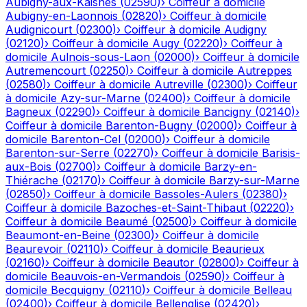
Aubigny-aux-Kaisnes
(
02590
)
›
Coiffeur à domicile
Aubigny-en-Laonnois
(
02820
)
›
Coiffeur à domicile
Audignicourt
(
02300
)
›
Coiffeur à domicile
Audigny
(
02120
)
›
Coiffeur à domicile
Augy
(
02220
)
›
Coiffeur à
domicile
Aulnois-sous-Laon
(
02000
)
›
Coiffeur à domicile
Autremencourt
(
02250
)
›
Coiffeur à domicile
Autreppes
(
02580
)
›
Coiffeur à domicile
Autreville
(
02300
)
›
Coiffeur
à domicile
Azy-sur-Marne
(
02400
)
›
Coiffeur à domicile
Bagneux
(
02290
)
›
Coiffeur à domicile
Bancigny
(
02140
)
›
Coiffeur à domicile
Barenton-Bugny
(
02000
)
›
Coiffeur à
domicile
Barenton-Cel
(
02000
)
›
Coiffeur à domicile
Barenton-sur-Serre
(
02270
)
›
Coiffeur à domicile
Barisis-
aux-Bois
(
02700
)
›
Coiffeur à domicile
Barzy-en-
Thiérache
(
02170
)
›
Coiffeur à domicile
Barzy-sur-Marne
(
02850
)
›
Coiffeur à domicile
Bassoles-Aulers
(
02380
)
›
Coiffeur à domicile
Bazoches-et-Saint-Thibaut
(
02220
)
›
Coiffeur à domicile
Beaumé
(
02500
)
›
Coiffeur à domicile
Beaumont-en-Beine
(
02300
)
›
Coiffeur à domicile
Beaurevoir
(
02110
)
›
Coiffeur à domicile
Beaurieux
(
02160
)
›
Coiffeur à domicile
Beautor
(
02800
)
›
Coiffeur à
domicile
Beauvois-en-Vermandois
(
02590
)
›
Coiffeur à
domicile
Becquigny
(
02110
)
›
Coiffeur à domicile
Belleau
(
02400
)
›
Coiffeur à domicile
Bellenglise
(
02420
)
›