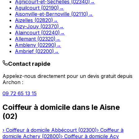
Agnicourt-et-Séchelles
(
02340
)
→
Aguilcourt
(
02190
)
→
Aisonville-et-Bernoville
(
02110
)
→
Aizelles
(
02820
)
→
Aizy-Jouy
(
02370
)
→
Alaincourt
(
02240
)
→
Allemant
(
02320
)
→
Ambleny
(
02290
)
→
Ambrief
(
02200
)
→
Contact rapide
Appelez-nous directement pour un devis gratuit depuis
Archon
:
09 72 65 13 15
Coiffeur à domicile
dans le
Aisne
(
02
)
›
Coiffeur à domicile
Abbécourt
(
02300
)
›
Coiffeur à
domicile
Achery
(
02800
)
›
Coiffeur à domicile
Acy