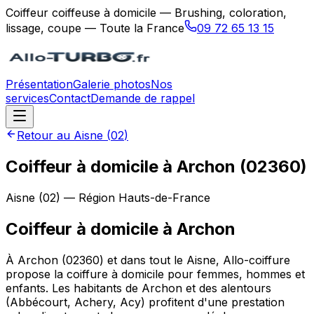
Coiffeur coiffeuse à domicile — Brushing, coloration,
lissage, coupe — Toute la France
09 72 65 13 15
Présentation
Galerie photos
Nos
services
Contact
Demande de rappel
Retour au
Aisne
(
02
)
Coiffeur à domicile à Archon (02360)
Aisne
(
02
) — Région
Hauts-de-France
Coiffeur à domicile
à
Archon
À Archon (02360) et dans tout le Aisne, Allo-coiffure
propose la coiffure à domicile pour femmes, hommes et
enfants. Les habitants de Archon et des alentours
(Abbécourt, Achery, Acy) profitent d'une prestation