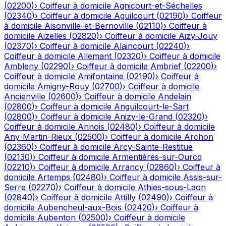
(
02200
)
›
Coiffeur à domicile
Agnicourt-et-Séchelles
(
02340
)
›
Coiffeur à domicile
Aguilcourt
(
02190
)
›
Coiffeur
à domicile
Aisonville-et-Bernoville
(
02110
)
›
Coiffeur à
domicile
Aizelles
(
02820
)
›
Coiffeur à domicile
Aizy-Jouy
(
02370
)
›
Coiffeur à domicile
Alaincourt
(
02240
)
›
Coiffeur à domicile
Allemant
(
02320
)
›
Coiffeur à domicile
Ambleny
(
02290
)
›
Coiffeur à domicile
Ambrief
(
02200
)
›
Coiffeur à domicile
Amifontaine
(
02190
)
›
Coiffeur à
domicile
Amigny-Rouy
(
02700
)
›
Coiffeur à domicile
Ancienville
(
02600
)
›
Coiffeur à domicile
Andelain
(
02800
)
›
Coiffeur à domicile
Anguilcourt-le-Sart
(
02800
)
›
Coiffeur à domicile
Anizy-le-Grand
(
02320
)
›
Coiffeur à domicile
Annois
(
02480
)
›
Coiffeur à domicile
Any-Martin-Rieux
(
02500
)
›
Coiffeur à domicile
Archon
(
02360
)
›
Coiffeur à domicile
Arcy-Sainte-Restitue
(
02130
)
›
Coiffeur à domicile
Armentières-sur-Ourcq
(
02210
)
›
Coiffeur à domicile
Arrancy
(
02860
)
›
Coiffeur à
domicile
Artemps
(
02480
)
›
Coiffeur à domicile
Assis-sur-
Serre
(
02270
)
›
Coiffeur à domicile
Athies-sous-Laon
(
02840
)
›
Coiffeur à domicile
Attilly
(
02490
)
›
Coiffeur à
domicile
Aubencheul-aux-Bois
(
02420
)
›
Coiffeur à
domicile
Aubenton
(
02500
)
›
Coiffeur à domicile