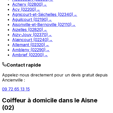
Achery
(
02800
)
→
Acy
(
02200
)
→
Agnicourt-et-Séchelles
(
02340
)
→
Aguilcourt
(
02190
)
→
Aisonville-et-Bernoville
(
02110
)
→
Aizelles
(
02820
)
→
Aizy-Jouy
(
02370
)
→
Alaincourt
(
02240
)
→
Allemant
(
02320
)
→
Ambleny
(
02290
)
→
Ambrief
(
02200
)
→
Contact rapide
Appelez-nous directement pour un devis gratuit depuis
Ancienville
:
09 72 65 13 15
Coiffeur à domicile
dans le
Aisne
(
02
)