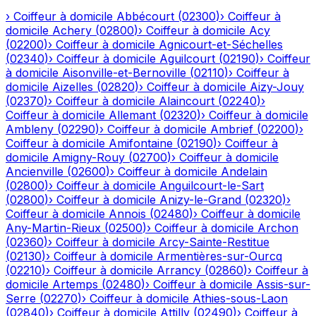
›
Coiffeur à domicile
Abbécourt
(
02300
)
›
Coiffeur à
domicile
Achery
(
02800
)
›
Coiffeur à domicile
Acy
(
02200
)
›
Coiffeur à domicile
Agnicourt-et-Séchelles
(
02340
)
›
Coiffeur à domicile
Aguilcourt
(
02190
)
›
Coiffeur
à domicile
Aisonville-et-Bernoville
(
02110
)
›
Coiffeur à
domicile
Aizelles
(
02820
)
›
Coiffeur à domicile
Aizy-Jouy
(
02370
)
›
Coiffeur à domicile
Alaincourt
(
02240
)
›
Coiffeur à domicile
Allemant
(
02320
)
›
Coiffeur à domicile
Ambleny
(
02290
)
›
Coiffeur à domicile
Ambrief
(
02200
)
›
Coiffeur à domicile
Amifontaine
(
02190
)
›
Coiffeur à
domicile
Amigny-Rouy
(
02700
)
›
Coiffeur à domicile
Ancienville
(
02600
)
›
Coiffeur à domicile
Andelain
(
02800
)
›
Coiffeur à domicile
Anguilcourt-le-Sart
(
02800
)
›
Coiffeur à domicile
Anizy-le-Grand
(
02320
)
›
Coiffeur à domicile
Annois
(
02480
)
›
Coiffeur à domicile
Any-Martin-Rieux
(
02500
)
›
Coiffeur à domicile
Archon
(
02360
)
›
Coiffeur à domicile
Arcy-Sainte-Restitue
(
02130
)
›
Coiffeur à domicile
Armentières-sur-Ourcq
(
02210
)
›
Coiffeur à domicile
Arrancy
(
02860
)
›
Coiffeur à
domicile
Artemps
(
02480
)
›
Coiffeur à domicile
Assis-sur-
Serre
(
02270
)
›
Coiffeur à domicile
Athies-sous-Laon
(
02840
)
›
Coiffeur à domicile
Attilly
(
02490
)
›
Coiffeur à