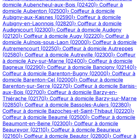
domicile
Aubencheul-aux-Bois
(
02420
)
›
Coiffeur à
domicile
Aubenton
(
02500
)
›
Coiffeur à domicile
Aubigny-aux-Kaisnes
(
02590
)
›
Coiffeur à domicile
Aubigny-en-Laonnois
(
02820
)
›
Coiffeur à domicile
Audignicourt
(
02300
)
›
Coiffeur à domicile
Audigny
(
02120
)
›
Coiffeur à domicile
Augy
(
02220
)
›
Coiffeur à
domicile
Aulnois-sous-Laon
(
02000
)
›
Coiffeur à domicile
Autremencourt
(
02250
)
›
Coiffeur à domicile
Autreppes
(
02580
)
›
Coiffeur à domicile
Autreville
(
02300
)
›
Coiffeur
à domicile
Azy-sur-Marne
(
02400
)
›
Coiffeur à domicile
Bagneux
(
02290
)
›
Coiffeur à domicile
Bancigny
(
02140
)
›
Coiffeur à domicile
Barenton-Bugny
(
02000
)
›
Coiffeur à
domicile
Barenton-Cel
(
02000
)
›
Coiffeur à domicile
Barenton-sur-Serre
(
02270
)
›
Coiffeur à domicile
Barisis-
aux-Bois
(
02700
)
›
Coiffeur à domicile
Barzy-en-
Thiérache
(
02170
)
›
Coiffeur à domicile
Barzy-sur-Marne
(
02850
)
›
Coiffeur à domicile
Bassoles-Aulers
(
02380
)
›
Coiffeur à domicile
Bazoches-et-Saint-Thibaut
(
02220
)
›
Coiffeur à domicile
Beaumé
(
02500
)
›
Coiffeur à domicile
Beaumont-en-Beine
(
02300
)
›
Coiffeur à domicile
Beaurevoir
(
02110
)
›
Coiffeur à domicile
Beaurieux
(
02160
)
›
Coiffeur à domicile
Beautor
(
02800
)
›
Coiffeur à