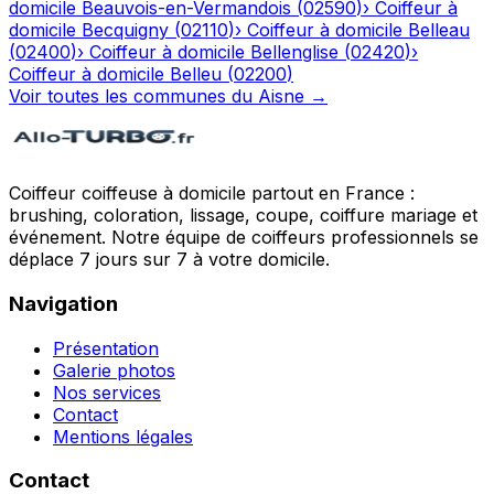
domicile
Beauvois-en-Vermandois
(
02590
)
›
Coiffeur à
domicile
Becquigny
(
02110
)
›
Coiffeur à domicile
Belleau
(
02400
)
›
Coiffeur à domicile
Bellenglise
(
02420
)
›
Coiffeur à domicile
Belleu
(
02200
)
Voir toutes les communes du
Aisne
→
Coiffeur coiffeuse à domicile partout en France :
brushing, coloration, lissage, coupe, coiffure mariage et
événement. Notre équipe de coiffeurs professionnels se
déplace 7 jours sur 7 à votre domicile.
Navigation
Présentation
Galerie photos
Nos services
Contact
Mentions légales
Contact