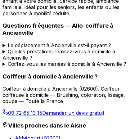
enfant à votre domicile. Service rapide, ambiance
familiale, idéal pour les seniors, les enfants ou les
personnes à mobilité réduite.
Questions fréquentes —
Allo-coiffure
à
Ancienville
Le déplacement à Ancienville est-il payant ?
Quelles prestations réalisez-vous à domicile à
Ancienville ?
Coiffez-vous les mariées à domicile à Ancienville ?
Coiffeur à domicile
à
Ancienville
?
Coiffeur à domicile
à
Ancienville
(
02600
).
Coiffeur
coiffeuse à domicile — Brushing, coloration, lissage,
coupe — Toute la France
09 72 65 13 15
Demander un devis gratuit
Villes proches dans le
Aisne
Abbécourt
(
02300
)
→