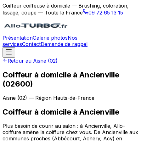
Coiffeur coiffeuse à domicile — Brushing, coloration,
lissage, coupe — Toute la France
09 72 65 13 15
Présentation
Galerie photos
Nos
services
Contact
Demande de rappel
Retour au
Aisne
(
02
)
Coiffeur à domicile à Ancienville
(02600)
Aisne
(
02
) — Région
Hauts-de-France
Coiffeur à domicile
à
Ancienville
Plus besoin de courir au salon : à Ancienville, Allo-
coiffure amène la coiffure chez vous. De Ancienville aux
communes proches (Abbécourt, Achery, Acy) en