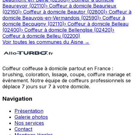
Beaurevoir
(
02110
)
›
Coiffeur à domicile
Beaurieux
(
02160
)
›
Coiffeur à domicile
Beautor
(
02800
)
›
Coiffeur à
domicile
Beauvois-en-Vermandois
(
02590
)
›
Coiffeur à
domicile
Becquigny
(
02110
)
›
Coiffeur à domicile
Belleau
(
02400
)
›
Coiffeur à domicile
Bellenglise
(
02420
)
›
Coiffeur à domicile
Belleu
(
02200
)
Voir toutes les communes du
Aisne
→
Coiffeur coiffeuse à domicile partout en France :
brushing, coloration, lissage, coupe, coiffure mariage et
événement. Notre équipe de coiffeurs professionnels se
déplace 7 jours sur 7 à votre domicile.
Navigation
Présentation
Galerie photos
Nos services
Contact
Mentions légales