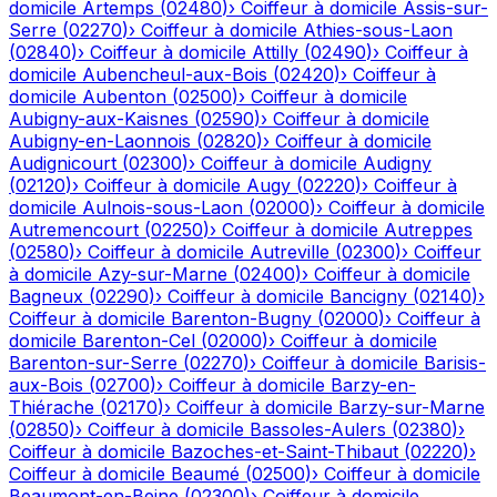
domicile
Artemps
(
02480
)
›
Coiffeur à domicile
Assis-sur-
Serre
(
02270
)
›
Coiffeur à domicile
Athies-sous-Laon
(
02840
)
›
Coiffeur à domicile
Attilly
(
02490
)
›
Coiffeur à
domicile
Aubencheul-aux-Bois
(
02420
)
›
Coiffeur à
domicile
Aubenton
(
02500
)
›
Coiffeur à domicile
Aubigny-aux-Kaisnes
(
02590
)
›
Coiffeur à domicile
Aubigny-en-Laonnois
(
02820
)
›
Coiffeur à domicile
Audignicourt
(
02300
)
›
Coiffeur à domicile
Audigny
(
02120
)
›
Coiffeur à domicile
Augy
(
02220
)
›
Coiffeur à
domicile
Aulnois-sous-Laon
(
02000
)
›
Coiffeur à domicile
Autremencourt
(
02250
)
›
Coiffeur à domicile
Autreppes
(
02580
)
›
Coiffeur à domicile
Autreville
(
02300
)
›
Coiffeur
à domicile
Azy-sur-Marne
(
02400
)
›
Coiffeur à domicile
Bagneux
(
02290
)
›
Coiffeur à domicile
Bancigny
(
02140
)
›
Coiffeur à domicile
Barenton-Bugny
(
02000
)
›
Coiffeur à
domicile
Barenton-Cel
(
02000
)
›
Coiffeur à domicile
Barenton-sur-Serre
(
02270
)
›
Coiffeur à domicile
Barisis-
aux-Bois
(
02700
)
›
Coiffeur à domicile
Barzy-en-
Thiérache
(
02170
)
›
Coiffeur à domicile
Barzy-sur-Marne
(
02850
)
›
Coiffeur à domicile
Bassoles-Aulers
(
02380
)
›
Coiffeur à domicile
Bazoches-et-Saint-Thibaut
(
02220
)
›
Coiffeur à domicile
Beaumé
(
02500
)
›
Coiffeur à domicile
Beaumont-en-Beine
(
02300
)
›
Coiffeur à domicile