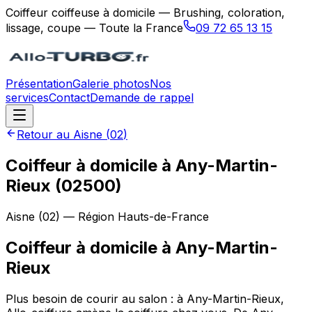
Coiffeur coiffeuse à domicile — Brushing, coloration,
lissage, coupe — Toute la France
09 72 65 13 15
Présentation
Galerie photos
Nos
services
Contact
Demande de rappel
Retour au
Aisne
(
02
)
Coiffeur à domicile à Any-Martin-
Rieux (02500)
Aisne
(
02
) — Région
Hauts-de-France
Coiffeur à domicile
à
Any-Martin-
Rieux
Plus besoin de courir au salon : à Any-Martin-Rieux,