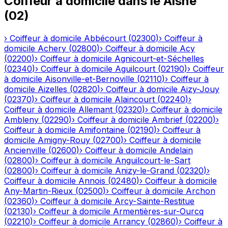
Coiffeur à domicile
dans le
Aisne
(
02
)
›
Coiffeur à domicile
Abbécourt
(
02300
)
›
Coiffeur à
domicile
Achery
(
02800
)
›
Coiffeur à domicile
Acy
(
02200
)
›
Coiffeur à domicile
Agnicourt-et-Séchelles
(
02340
)
›
Coiffeur à domicile
Aguilcourt
(
02190
)
›
Coiffeur
à domicile
Aisonville-et-Bernoville
(
02110
)
›
Coiffeur à
domicile
Aizelles
(
02820
)
›
Coiffeur à domicile
Aizy-Jouy
(
02370
)
›
Coiffeur à domicile
Alaincourt
(
02240
)
›
Coiffeur à domicile
Allemant
(
02320
)
›
Coiffeur à domicile
Ambleny
(
02290
)
›
Coiffeur à domicile
Ambrief
(
02200
)
›
Coiffeur à domicile
Amifontaine
(
02190
)
›
Coiffeur à
domicile
Amigny-Rouy
(
02700
)
›
Coiffeur à domicile
Ancienville
(
02600
)
›
Coiffeur à domicile
Andelain
(
02800
)
›
Coiffeur à domicile
Anguilcourt-le-Sart
(
02800
)
›
Coiffeur à domicile
Anizy-le-Grand
(
02320
)
›
Coiffeur à domicile
Annois
(
02480
)
›
Coiffeur à domicile
Any-Martin-Rieux
(
02500
)
›
Coiffeur à domicile
Archon
(
02360
)
›
Coiffeur à domicile
Arcy-Sainte-Restitue
(
02130
)
›
Coiffeur à domicile
Armentières-sur-Ourcq
(
02210
)
›
Coiffeur à domicile
Arrancy
(
02860
)
›
Coiffeur à