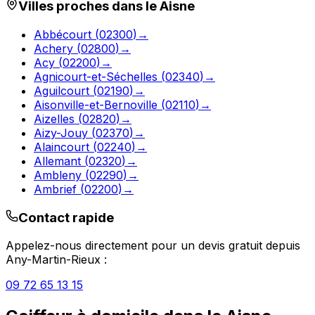
Villes proches dans le
Aisne
Abbécourt
(
02300
)
→
Achery
(
02800
)
→
Acy
(
02200
)
→
Agnicourt-et-Séchelles
(
02340
)
→
Aguilcourt
(
02190
)
→
Aisonville-et-Bernoville
(
02110
)
→
Aizelles
(
02820
)
→
Aizy-Jouy
(
02370
)
→
Alaincourt
(
02240
)
→
Allemant
(
02320
)
→
Ambleny
(
02290
)
→
Ambrief
(
02200
)
→
Contact rapide
Appelez-nous directement pour un devis gratuit depuis
Any-Martin-Rieux
:
09 72 65 13 15