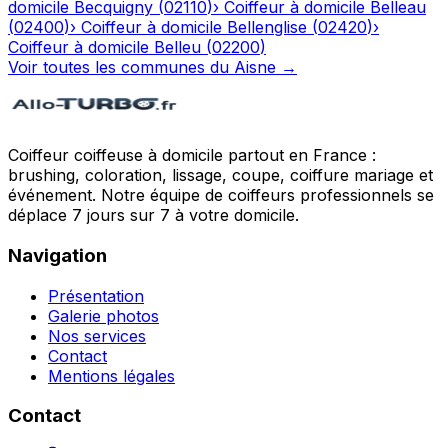
domicile
Becquigny
(
02110
)
›
Coiffeur à domicile
Belleau
(
02400
)
›
Coiffeur à domicile
Bellenglise
(
02420
)
›
Coiffeur à domicile
Belleu
(
02200
)
Voir toutes les communes du
Aisne
→
Coiffeur coiffeuse à domicile partout en France :
brushing, coloration, lissage, coupe, coiffure mariage et
événement. Notre équipe de coiffeurs professionnels se
déplace 7 jours sur 7 à votre domicile.
Navigation
Présentation
Galerie photos
Nos services
Contact
Mentions légales
Contact