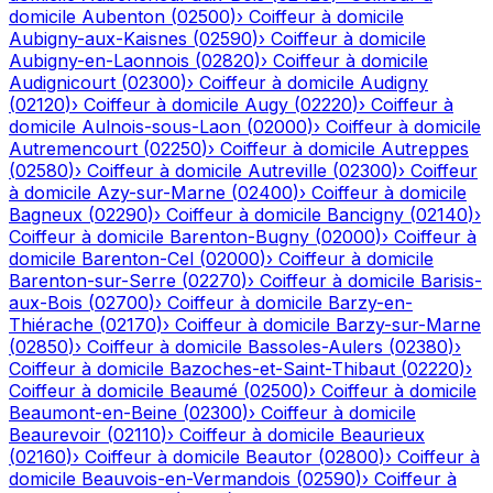
domicile
Aubenton
(
02500
)
›
Coiffeur à domicile
Aubigny-aux-Kaisnes
(
02590
)
›
Coiffeur à domicile
Aubigny-en-Laonnois
(
02820
)
›
Coiffeur à domicile
Audignicourt
(
02300
)
›
Coiffeur à domicile
Audigny
(
02120
)
›
Coiffeur à domicile
Augy
(
02220
)
›
Coiffeur à
domicile
Aulnois-sous-Laon
(
02000
)
›
Coiffeur à domicile
Autremencourt
(
02250
)
›
Coiffeur à domicile
Autreppes
(
02580
)
›
Coiffeur à domicile
Autreville
(
02300
)
›
Coiffeur
à domicile
Azy-sur-Marne
(
02400
)
›
Coiffeur à domicile
Bagneux
(
02290
)
›
Coiffeur à domicile
Bancigny
(
02140
)
›
Coiffeur à domicile
Barenton-Bugny
(
02000
)
›
Coiffeur à
domicile
Barenton-Cel
(
02000
)
›
Coiffeur à domicile
Barenton-sur-Serre
(
02270
)
›
Coiffeur à domicile
Barisis-
aux-Bois
(
02700
)
›
Coiffeur à domicile
Barzy-en-
Thiérache
(
02170
)
›
Coiffeur à domicile
Barzy-sur-Marne
(
02850
)
›
Coiffeur à domicile
Bassoles-Aulers
(
02380
)
›
Coiffeur à domicile
Bazoches-et-Saint-Thibaut
(
02220
)
›
Coiffeur à domicile
Beaumé
(
02500
)
›
Coiffeur à domicile
Beaumont-en-Beine
(
02300
)
›
Coiffeur à domicile
Beaurevoir
(
02110
)
›
Coiffeur à domicile
Beaurieux
(
02160
)
›
Coiffeur à domicile
Beautor
(
02800
)
›
Coiffeur à
domicile
Beauvois-en-Vermandois
(
02590
)
›
Coiffeur à