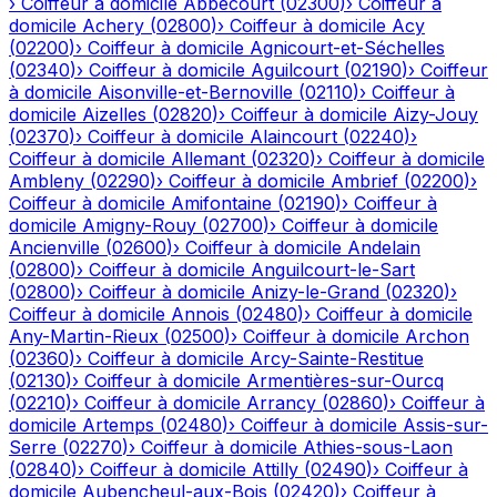
›
Coiffeur à domicile
Abbécourt
(
02300
)
›
Coiffeur à
domicile
Achery
(
02800
)
›
Coiffeur à domicile
Acy
(
02200
)
›
Coiffeur à domicile
Agnicourt-et-Séchelles
(
02340
)
›
Coiffeur à domicile
Aguilcourt
(
02190
)
›
Coiffeur
à domicile
Aisonville-et-Bernoville
(
02110
)
›
Coiffeur à
domicile
Aizelles
(
02820
)
›
Coiffeur à domicile
Aizy-Jouy
(
02370
)
›
Coiffeur à domicile
Alaincourt
(
02240
)
›
Coiffeur à domicile
Allemant
(
02320
)
›
Coiffeur à domicile
Ambleny
(
02290
)
›
Coiffeur à domicile
Ambrief
(
02200
)
›
Coiffeur à domicile
Amifontaine
(
02190
)
›
Coiffeur à
domicile
Amigny-Rouy
(
02700
)
›
Coiffeur à domicile
Ancienville
(
02600
)
›
Coiffeur à domicile
Andelain
(
02800
)
›
Coiffeur à domicile
Anguilcourt-le-Sart
(
02800
)
›
Coiffeur à domicile
Anizy-le-Grand
(
02320
)
›
Coiffeur à domicile
Annois
(
02480
)
›
Coiffeur à domicile
Any-Martin-Rieux
(
02500
)
›
Coiffeur à domicile
Archon
(
02360
)
›
Coiffeur à domicile
Arcy-Sainte-Restitue
(
02130
)
›
Coiffeur à domicile
Armentières-sur-Ourcq
(
02210
)
›
Coiffeur à domicile
Arrancy
(
02860
)
›
Coiffeur à
domicile
Artemps
(
02480
)
›
Coiffeur à domicile
Assis-sur-
Serre
(
02270
)
›
Coiffeur à domicile
Athies-sous-Laon
(
02840
)
›
Coiffeur à domicile
Attilly
(
02490
)
›
Coiffeur à
domicile
Aubencheul-aux-Bois
(
02420
)
›
Coiffeur à