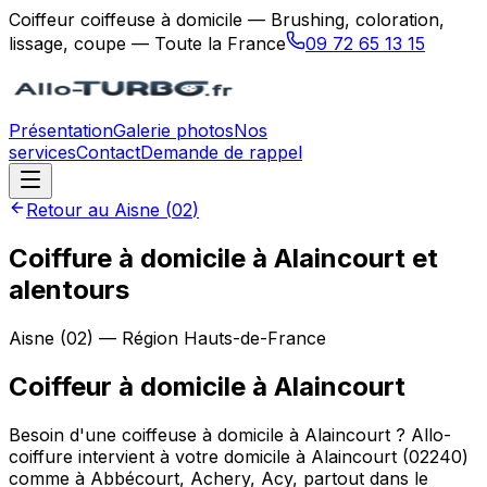
Coiffeur coiffeuse à domicile — Brushing, coloration,
lissage, coupe — Toute la France
09 72 65 13 15
Présentation
Galerie photos
Nos
services
Contact
Demande de rappel
Retour au
Aisne
(
02
)
Coiffure à domicile à Alaincourt et
alentours
Aisne
(
02
) — Région
Hauts-de-France
Coiffeur à domicile
à
Alaincourt
Besoin d'une coiffeuse à domicile à Alaincourt ? Allo-
coiffure intervient à votre domicile à Alaincourt (02240)
comme à Abbécourt, Achery, Acy, partout dans le