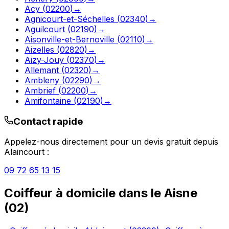
Acy
(
02200
)
→
Agnicourt-et-Séchelles
(
02340
)
→
Aguilcourt
(
02190
)
→
Aisonville-et-Bernoville
(
02110
)
→
Aizelles
(
02820
)
→
Aizy-Jouy
(
02370
)
→
Allemant
(
02320
)
→
Ambleny
(
02290
)
→
Ambrief
(
02200
)
→
Amifontaine
(
02190
)
→
Contact rapide
Appelez-nous directement pour un devis gratuit depuis
Alaincourt
:
09 72 65 13 15
Coiffeur à domicile
dans le
Aisne
(
02
)