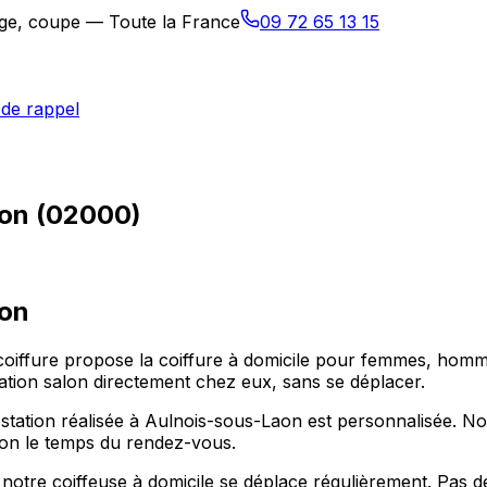
sage, coupe — Toute la France
09 72 65 13 15
de rappel
aon (02000)
aon
coiffure propose la coiffure à domicile pour femmes, homm
ation salon directement chez eux, sans se déplacer.
tation réalisée à Aulnois-sous-Laon est personnalisée. No
alon le temps du rendez-vous.
tre coiffeuse à domicile se déplace régulièrement. Pas de s