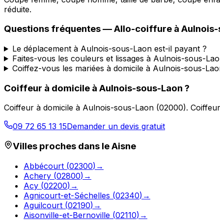
réduite.
Questions fréquentes —
Allo-coiffure
à
Aulnois
Le déplacement à Aulnois-sous-Laon est-il payant ?
Faites-vous les couleurs et lissages à Aulnois-sous-Lao
Coiffez-vous les mariées à domicile à Aulnois-sous-Lao
Coiffeur à domicile
à
Aulnois-sous-Laon
?
Coiffeur à domicile
à
Aulnois-sous-Laon
(
02000
).
Coiffeu
09 72 65 13 15
Demander un devis gratuit
Villes proches dans le
Aisne
Abbécourt
(
02300
)
→
Achery
(
02800
)
→
Acy
(
02200
)
→
Agnicourt-et-Séchelles
(
02340
)
→
Aguilcourt
(
02190
)
→
Aisonville-et-Bernoville
(
02110
)
→