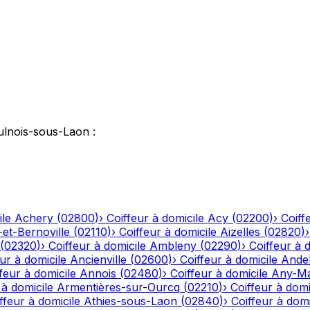
ulnois-sous-Laon
:
ile
Achery
(
02800
)
›
Coiffeur à domicile
Acy
(
02200
)
›
Coiff
-et-Bernoville
(
02110
)
›
Coiffeur à domicile
Aizelles
(
02820
)
(
02320
)
›
Coiffeur à domicile
Ambleny
(
02290
)
›
Coiffeur à 
ur à domicile
Ancienville
(
02600
)
›
Coiffeur à domicile
Andel
feur à domicile
Annois
(
02480
)
›
Coiffeur à domicile
Any-Ma
 à domicile
Armentières-sur-Ourcq
(
02210
)
›
Coiffeur à domi
ffeur à domicile
Athies-sous-Laon
(
02840
)
›
Coiffeur à domi