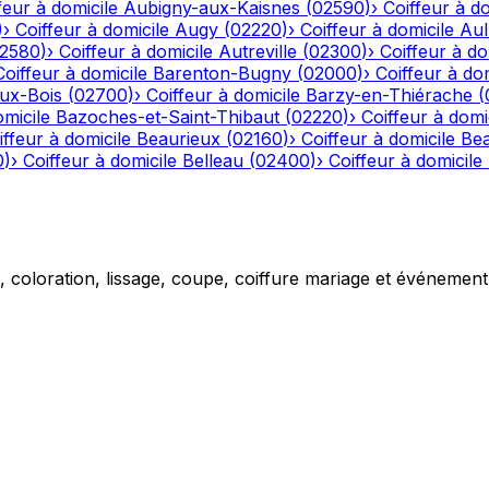
feur à domicile
Aubigny-aux-Kaisnes
(
02590
)
›
Coiffeur à do
)
›
Coiffeur à domicile
Augy
(
02220
)
›
Coiffeur à domicile
Aul
2580
)
›
Coiffeur à domicile
Autreville
(
02300
)
›
Coiffeur à do
Coiffeur à domicile
Barenton-Bugny
(
02000
)
›
Coiffeur à dom
aux-Bois
(
02700
)
›
Coiffeur à domicile
Barzy-en-Thiérache
(
omicile
Bazoches-et-Saint-Thibaut
(
02220
)
›
Coiffeur à domi
iffeur à domicile
Beaurieux
(
02160
)
›
Coiffeur à domicile
Be
0
)
›
Coiffeur à domicile
Belleau
(
02400
)
›
Coiffeur à domicile
g, coloration, lissage, coupe, coiffure mariage et événemen