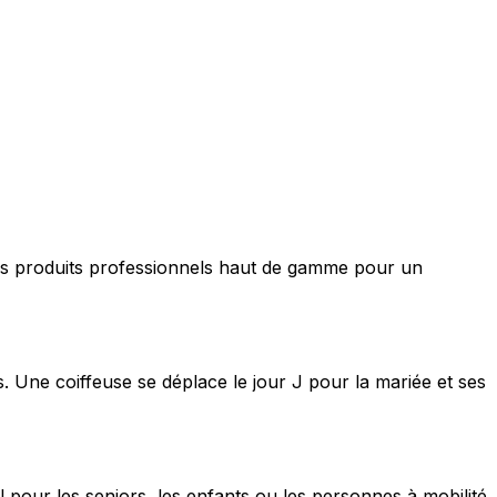
nt des produits professionnels haut de gamme pour un
s. Une coiffeuse se déplace le jour J pour la mariée et ses
 pour les seniors, les enfants ou les personnes à mobilité