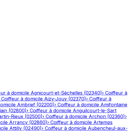
eur à domicile
Agnicourt-et-Séchelles
(
02340
)
›
Coiffeur à
›
Coiffeur à domicile
Aizy-Jouy
(
02370
)
›
Coiffeur à
domicile
Ambrief
(
02200
)
›
Coiffeur à domicile
Amifontaine
ain
(
02800
)
›
Coiffeur à domicile
Anguilcourt-le-Sart
rtin-Rieux
(
02500
)
›
Coiffeur à domicile
Archon
(
02360
)
›
cile
Arrancy
(
02860
)
›
Coiffeur à domicile
Artemps
cile
Attilly
(
02490
)
›
Coiffeur à domicile
Aubencheul-aux-