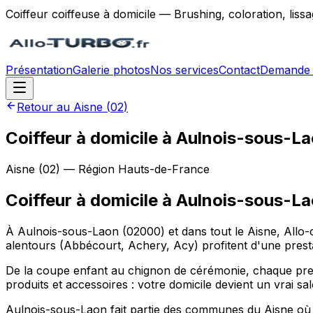
Coiffeur coiffeuse à domicile — Brushing, coloration, lis
Présentation
Galerie photos
Nos services
Contact
Demande 
Retour au
Aisne
(
02
)
Coiffeur à domicile à Aulnois-sous-L
Aisne
(
02
) — Région
Hauts-de-France
Coiffeur à domicile
à
Aulnois-sous-L
À Aulnois-sous-Laon (02000) et dans tout le Aisne, Allo-
alentours (Abbécourt, Achery, Acy) profitent d'une prest
De la coupe enfant au chignon de cérémonie, chaque pres
produits et accessoires : votre domicile devient un vrai s
Aulnois-sous-Laon fait partie des communes du Aisne où no