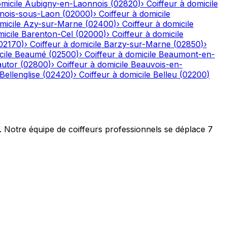
micile
Aubigny-en-Laonnois
(
02820
)
›
Coiffeur à domicile
nois-sous-Laon
(
02000
)
›
Coiffeur à domicile
micile
Azy-sur-Marne
(
02400
)
›
Coiffeur à domicile
icile
Barenton-Cel
(
02000
)
›
Coiffeur à domicile
02170
)
›
Coiffeur à domicile
Barzy-sur-Marne
(
02850
)
›
cile
Beaumé
(
02500
)
›
Coiffeur à domicile
Beaumont-en-
autor
(
02800
)
›
Coiffeur à domicile
Beauvois-en-
Bellenglise
(
02420
)
›
Coiffeur à domicile
Belleu
(
02200
)
t. Notre équipe de coiffeurs professionnels se déplace 7