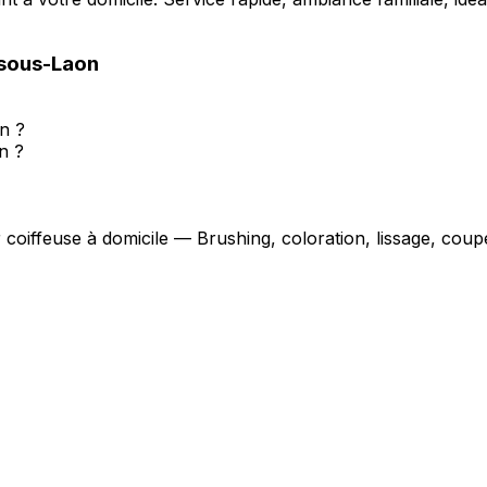
-sous-Laon
n ?
n ?
r coiffeuse à domicile — Brushing, coloration, lissage, cou