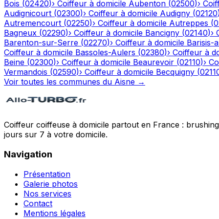
Bois
(
02420
)
›
Coiffeur à domicile
Aubenton
(
02500
)
›
Coif
Audignicourt
(
02300
)
›
Coiffeur à domicile
Audigny
(
02120
Autremencourt
(
02250
)
›
Coiffeur à domicile
Autreppes
(
0
Bagneux
(
02290
)
›
Coiffeur à domicile
Bancigny
(
02140
)
›
Barenton-sur-Serre
(
02270
)
›
Coiffeur à domicile
Barisis-
Coiffeur à domicile
Bassoles-Aulers
(
02380
)
›
Coiffeur à d
Beine
(
02300
)
›
Coiffeur à domicile
Beaurevoir
(
02110
)
›
Co
Vermandois
(
02590
)
›
Coiffeur à domicile
Becquigny
(
0211
Voir toutes les communes du
Aisne
→
Coiffeur coiffeuse à domicile partout en France : brushin
jours sur 7 à votre domicile.
Navigation
Présentation
Galerie photos
Nos services
Contact
Mentions légales