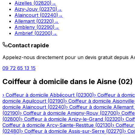
Aizelles
(
02820
)
→
Aizy-Jouy
(
02370
)
→
Alaincourt
(
02240
)
→
Allemant
(
02320
)
→
Ambleny
(
02290
)
→
Ambrief
(
02200
)
→
Contact rapide
Appelez-nous directement pour un devis gratuit depuis
A
09 72 65 13 15
Coiffeur à domicile
dans le
Aisne
(
02
)
›
Coiffeur à domicile
Abbécourt
(
02300
)
›
Coiffeur à domic
domicile
Aguilcourt
(
02190
)
›
Coiffeur à domicile
Aisonville
domicile
Alaincourt
(
02240
)
›
Coiffeur à domicile
Allemant
(
02190
)
›
Coiffeur à domicile
Amigny-Rouy
(
02700
)
›
Coiffe
(
02800
)
›
Coiffeur à domicile
Anizy-le-Grand
(
02320
)
›
Coif
Coiffeur à domicile
Arcy-Sainte-Restitue
(
02130
)
›
Coiffeur
(
02480
)
›
Coiffeur à domicile
Assis-sur-Serre
(
02270
)
›
Coi