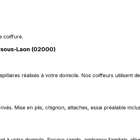
 coiffure.
is-sous-Laon (02000)
capillaires réalisés à votre domicile. Nos coiffeurs utilise
ivés. Mise en plis, chignon, attaches, essai préalable inclu
 votre domicile. Service rapide, ambiance familiale, idéal