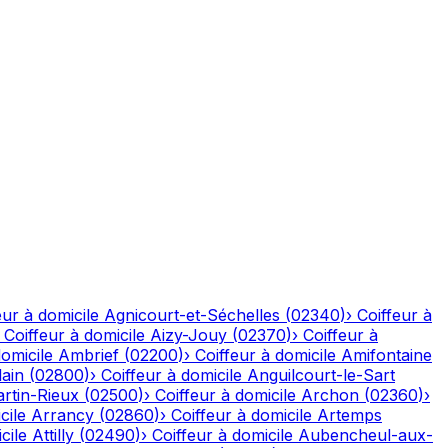
eur à domicile
Agnicourt-et-Séchelles
(
02340
)
›
Coiffeur à
›
Coiffeur à domicile
Aizy-Jouy
(
02370
)
›
Coiffeur à
domicile
Ambrief
(
02200
)
›
Coiffeur à domicile
Amifontaine
ain
(
02800
)
›
Coiffeur à domicile
Anguilcourt-le-Sart
rtin-Rieux
(
02500
)
›
Coiffeur à domicile
Archon
(
02360
)
›
cile
Arrancy
(
02860
)
›
Coiffeur à domicile
Artemps
cile
Attilly
(
02490
)
›
Coiffeur à domicile
Aubencheul-aux-