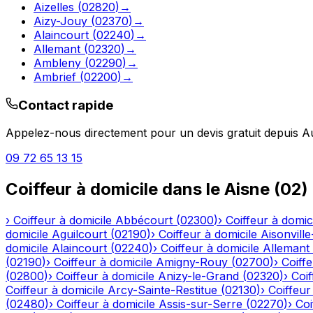
Aizelles
(
02820
)
→
Aizy-Jouy
(
02370
)
→
Alaincourt
(
02240
)
→
Allemant
(
02320
)
→
Ambleny
(
02290
)
→
Ambrief
(
02200
)
→
Contact rapide
Appelez-nous directement pour un devis gratuit depuis
A
09 72 65 13 15
Coiffeur à domicile
dans le
Aisne
(
02
)
›
Coiffeur à domicile
Abbécourt
(
02300
)
›
Coiffeur à domic
domicile
Aguilcourt
(
02190
)
›
Coiffeur à domicile
Aisonville
domicile
Alaincourt
(
02240
)
›
Coiffeur à domicile
Allemant
(
02190
)
›
Coiffeur à domicile
Amigny-Rouy
(
02700
)
›
Coiffe
(
02800
)
›
Coiffeur à domicile
Anizy-le-Grand
(
02320
)
›
Coif
Coiffeur à domicile
Arcy-Sainte-Restitue
(
02130
)
›
Coiffeur
(
02480
)
›
Coiffeur à domicile
Assis-sur-Serre
(
02270
)
›
Coi