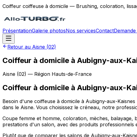
Coiffeur coiffeuse à domicile — Brushing, coloration, lis
Présentation
Galerie photos
Nos services
Contact
Demande 
Retour au
Aisne
(
02
)
Coiffeur à domicile à Aubigny-aux-K
Aisne
(
02
) — Région
Hauts-de-France
Coiffeur à domicile
à
Aubigny-aux-Ka
Besoin d'une coiffeuse à domicile à Aubigny-aux-Kaisnes 
dans le Aisne. Vous choisissez le créneau, notre professio
Coupe femme et homme, coloration, mèches, balayage, brus
prestations d'un salon, avec des produits professionnels 
Plutôt que de comparer les salons de Aubigny-aux-Kaisnes