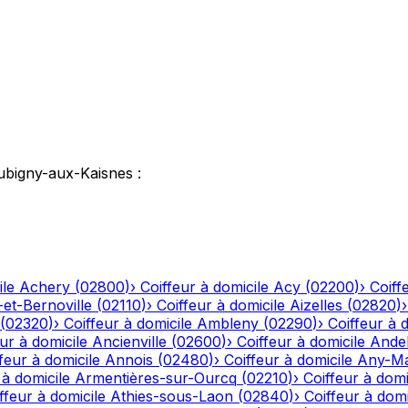
ubigny-aux-Kaisnes
:
ile
Achery
(
02800
)
›
Coiffeur à domicile
Acy
(
02200
)
›
Coiff
-et-Bernoville
(
02110
)
›
Coiffeur à domicile
Aizelles
(
02820
)
(
02320
)
›
Coiffeur à domicile
Ambleny
(
02290
)
›
Coiffeur à 
ur à domicile
Ancienville
(
02600
)
›
Coiffeur à domicile
Andel
feur à domicile
Annois
(
02480
)
›
Coiffeur à domicile
Any-Ma
 à domicile
Armentières-sur-Ourcq
(
02210
)
›
Coiffeur à domi
ffeur à domicile
Athies-sous-Laon
(
02840
)
›
Coiffeur à domi