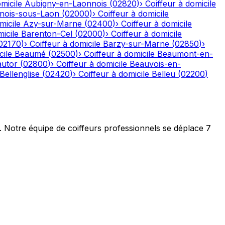
micile
Aubigny-en-Laonnois
(
02820
)
›
Coiffeur à domicile
nois-sous-Laon
(
02000
)
›
Coiffeur à domicile
micile
Azy-sur-Marne
(
02400
)
›
Coiffeur à domicile
icile
Barenton-Cel
(
02000
)
›
Coiffeur à domicile
02170
)
›
Coiffeur à domicile
Barzy-sur-Marne
(
02850
)
›
cile
Beaumé
(
02500
)
›
Coiffeur à domicile
Beaumont-en-
autor
(
02800
)
›
Coiffeur à domicile
Beauvois-en-
Bellenglise
(
02420
)
›
Coiffeur à domicile
Belleu
(
02200
)
t. Notre équipe de coiffeurs professionnels se déplace 7