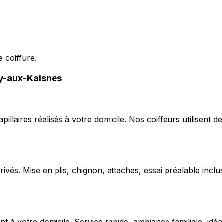
 coiffure.
ny-aux-Kaisnes
capillaires réalisés à votre domicile. Nos coiffeurs utilise
ivés. Mise en plis, chignon, attaches, essai préalable inclu
 votre domicile. Service rapide, ambiance familiale, idéal