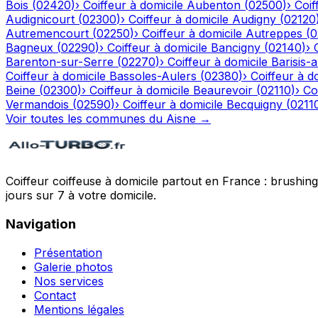
Bois
(
02420
)
›
Coiffeur à domicile
Aubenton
(
02500
)
›
Coif
Audignicourt
(
02300
)
›
Coiffeur à domicile
Audigny
(
02120
Autremencourt
(
02250
)
›
Coiffeur à domicile
Autreppes
(
0
Bagneux
(
02290
)
›
Coiffeur à domicile
Bancigny
(
02140
)
›
Barenton-sur-Serre
(
02270
)
›
Coiffeur à domicile
Barisis-
Coiffeur à domicile
Bassoles-Aulers
(
02380
)
›
Coiffeur à d
Beine
(
02300
)
›
Coiffeur à domicile
Beaurevoir
(
02110
)
›
Co
Vermandois
(
02590
)
›
Coiffeur à domicile
Becquigny
(
0211
Voir toutes les communes du
Aisne
→
Coiffeur coiffeuse à domicile partout en France : brushin
jours sur 7 à votre domicile.
Navigation
Présentation
Galerie photos
Nos services
Contact
Mentions légales