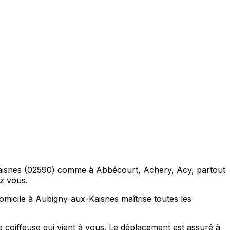
-Kaisnes (02590) comme à Abbécourt, Achery, Acy, partout
ez vous.
micile à Aubigny-aux-Kaisnes maîtrise toutes les
 coiffeuse qui vient à vous. Le déplacement est assuré à