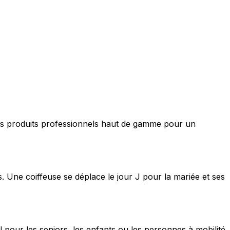
nt des produits professionnels haut de gamme pour un
s. Une coiffeuse se déplace le jour J pour la mariée et ses
 pour les seniors, les enfants ou les personnes à mobilité