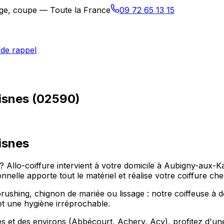
sage, coupe — Toute la France
09 72 65 13 15
de rappel
aisnes (02590)
isnes
? Allo-coiffure intervient à votre domicile à Aubigny-aux
nnelle apporte tout le matériel et réalise votre coiffure ch
hing, chignon de mariée ou lissage : notre coiffeuse à do
et une hygiène irréprochable.
 et des environs (Abbécourt, Achery, Acy), profitez d'une