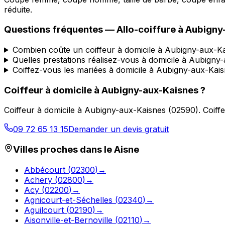
réduite.
Questions fréquentes —
Allo-coiffure
à
Aubigny
Combien coûte un coiffeur à domicile à Aubigny-aux-K
Quelles prestations réalisez-vous à domicile à Aubigny
Coiffez-vous les mariées à domicile à Aubigny-aux-Kais
Coiffeur à domicile
à
Aubigny-aux-Kaisnes
?
Coiffeur à domicile
à
Aubigny-aux-Kaisnes
(
02590
).
Coiff
09 72 65 13 15
Demander un devis gratuit
Villes proches dans le
Aisne
Abbécourt
(
02300
)
→
Achery
(
02800
)
→
Acy
(
02200
)
→
Agnicourt-et-Séchelles
(
02340
)
→
Aguilcourt
(
02190
)
→
Aisonville-et-Bernoville
(
02110
)
→