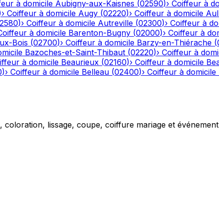
feur à domicile
Aubigny-aux-Kaisnes
(
02590
)
›
Coiffeur à do
)
›
Coiffeur à domicile
Augy
(
02220
)
›
Coiffeur à domicile
Aul
2580
)
›
Coiffeur à domicile
Autreville
(
02300
)
›
Coiffeur à do
Coiffeur à domicile
Barenton-Bugny
(
02000
)
›
Coiffeur à dom
aux-Bois
(
02700
)
›
Coiffeur à domicile
Barzy-en-Thiérache
(
omicile
Bazoches-et-Saint-Thibaut
(
02220
)
›
Coiffeur à domi
iffeur à domicile
Beaurieux
(
02160
)
›
Coiffeur à domicile
Be
0
)
›
Coiffeur à domicile
Belleau
(
02400
)
›
Coiffeur à domicile
g, coloration, lissage, coupe, coiffure mariage et événemen