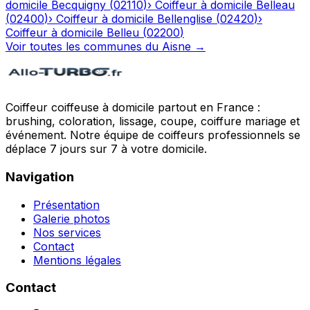
domicile
Becquigny
(
02110
)
›
Coiffeur à domicile
Belleau
(
02400
)
›
Coiffeur à domicile
Bellenglise
(
02420
)
›
Coiffeur à domicile
Belleu
(
02200
)
Voir toutes les communes du
Aisne
→
Coiffeur coiffeuse à domicile partout en France :
brushing, coloration, lissage, coupe, coiffure mariage et
événement. Notre équipe de coiffeurs professionnels se
déplace 7 jours sur 7 à votre domicile.
Navigation
Présentation
Galerie photos
Nos services
Contact
Mentions légales
Contact