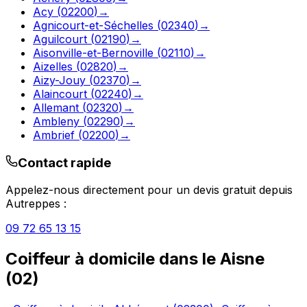
Acy
(
02200
)
→
Agnicourt-et-Séchelles
(
02340
)
→
Aguilcourt
(
02190
)
→
Aisonville-et-Bernoville
(
02110
)
→
Aizelles
(
02820
)
→
Aizy-Jouy
(
02370
)
→
Alaincourt
(
02240
)
→
Allemant
(
02320
)
→
Ambleny
(
02290
)
→
Ambrief
(
02200
)
→
Contact rapide
Appelez-nous directement pour un devis gratuit depuis
Autreppes
:
09 72 65 13 15
Coiffeur à domicile
dans le
Aisne
(
02
)