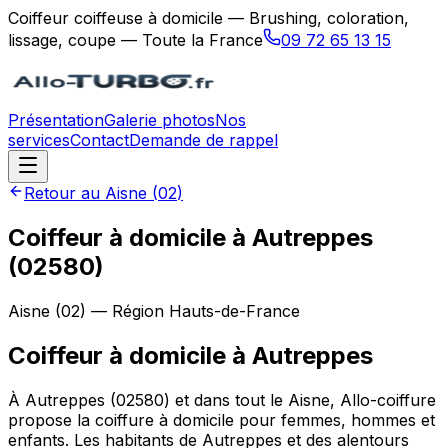
Coiffeur coiffeuse à domicile — Brushing, coloration,
lissage, coupe — Toute la France
09 72 65 13 15
Présentation
Galerie photos
Nos
services
Contact
Demande de rappel
Retour au
Aisne
(
02
)
Coiffeur à domicile à Autreppes
(02580)
Aisne
(
02
) — Région
Hauts-de-France
Coiffeur à domicile
à
Autreppes
À Autreppes (02580) et dans tout le Aisne, Allo-coiffure
propose la coiffure à domicile pour femmes, hommes et
enfants. Les habitants de Autreppes et des alentours