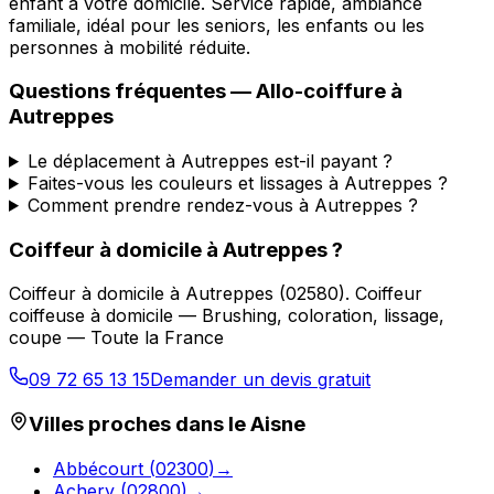
enfant à votre domicile. Service rapide, ambiance
familiale, idéal pour les seniors, les enfants ou les
personnes à mobilité réduite.
Questions fréquentes —
Allo-coiffure
à
Autreppes
Le déplacement à Autreppes est-il payant ?
Faites-vous les couleurs et lissages à Autreppes ?
Comment prendre rendez-vous à Autreppes ?
Coiffeur à domicile
à
Autreppes
?
Coiffeur à domicile
à
Autreppes
(
02580
).
Coiffeur
coiffeuse à domicile — Brushing, coloration, lissage,
coupe — Toute la France
09 72 65 13 15
Demander un devis gratuit
Villes proches dans le
Aisne
Abbécourt
(
02300
)
→
Achery
(
02800
)
→