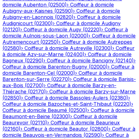
domicile
Aubenton
(
02500
)
›
Coiffeur à domicile
Aubigny-aux-Kaisnes
(
02590
)
›
Coiffeur à domicile
Aubigny-en-Laonnois
(
02820
)
›
Coiffeur à domicile
Audignicourt
(
02300
)
›
Coiffeur à domicile
Audigny
(
02120
)
›
Coiffeur à domicile
Augy
(
02220
)
›
Coiffeur à
domicile
Aulnois-sous-Laon
(
02000
)
›
Coiffeur à domicile
Autremencourt
(
02250
)
›
Coiffeur à domicile
Autreppes
(
02580
)
›
Coiffeur à domicile
Autreville
(
02300
)
›
Coiffeur
à domicile
Azy-sur-Marne
(
02400
)
›
Coiffeur à domicile
Bagneux
(
02290
)
›
Coiffeur à domicile
Bancigny
(
02140
)
›
Coiffeur à domicile
Barenton-Bugny
(
02000
)
›
Coiffeur à
domicile
Barenton-Cel
(
02000
)
›
Coiffeur à domicile
Barenton-sur-Serre
(
02270
)
›
Coiffeur à domicile
Barisis-
aux-Bois
(
02700
)
›
Coiffeur à domicile
Barzy-en-
Thiérache
(
02170
)
›
Coiffeur à domicile
Barzy-sur-Marne
(
02850
)
›
Coiffeur à domicile
Bassoles-Aulers
(
02380
)
›
Coiffeur à domicile
Bazoches-et-Saint-Thibaut
(
02220
)
›
Coiffeur à domicile
Beaumé
(
02500
)
›
Coiffeur à domicile
Beaumont-en-Beine
(
02300
)
›
Coiffeur à domicile
Beaurevoir
(
02110
)
›
Coiffeur à domicile
Beaurieux
(
02160
)
›
Coiffeur à domicile
Beautor
(
02800
)
›
Coiffeur à
domicile
Beauvois-en-Vermandois
(
02590
)
›
Coiffeur à