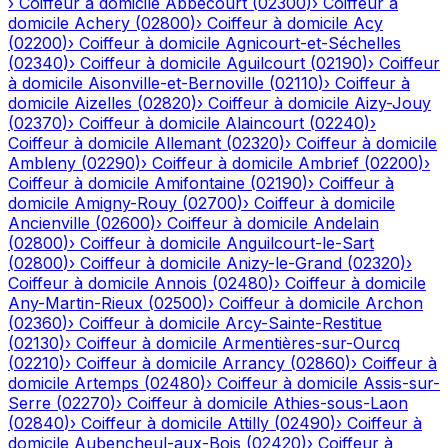
›
Coiffeur à domicile
Abbécourt
(
02300
)
›
Coiffeur à
domicile
Achery
(
02800
)
›
Coiffeur à domicile
Acy
(
02200
)
›
Coiffeur à domicile
Agnicourt-et-Séchelles
(
02340
)
›
Coiffeur à domicile
Aguilcourt
(
02190
)
›
Coiffeur
à domicile
Aisonville-et-Bernoville
(
02110
)
›
Coiffeur à
domicile
Aizelles
(
02820
)
›
Coiffeur à domicile
Aizy-Jouy
(
02370
)
›
Coiffeur à domicile
Alaincourt
(
02240
)
›
Coiffeur à domicile
Allemant
(
02320
)
›
Coiffeur à domicile
Ambleny
(
02290
)
›
Coiffeur à domicile
Ambrief
(
02200
)
›
Coiffeur à domicile
Amifontaine
(
02190
)
›
Coiffeur à
domicile
Amigny-Rouy
(
02700
)
›
Coiffeur à domicile
Ancienville
(
02600
)
›
Coiffeur à domicile
Andelain
(
02800
)
›
Coiffeur à domicile
Anguilcourt-le-Sart
(
02800
)
›
Coiffeur à domicile
Anizy-le-Grand
(
02320
)
›
Coiffeur à domicile
Annois
(
02480
)
›
Coiffeur à domicile
Any-Martin-Rieux
(
02500
)
›
Coiffeur à domicile
Archon
(
02360
)
›
Coiffeur à domicile
Arcy-Sainte-Restitue
(
02130
)
›
Coiffeur à domicile
Armentières-sur-Ourcq
(
02210
)
›
Coiffeur à domicile
Arrancy
(
02860
)
›
Coiffeur à
domicile
Artemps
(
02480
)
›
Coiffeur à domicile
Assis-sur-
Serre
(
02270
)
›
Coiffeur à domicile
Athies-sous-Laon
(
02840
)
›
Coiffeur à domicile
Attilly
(
02490
)
›
Coiffeur à
domicile
Aubencheul-aux-Bois
(
02420
)
›
Coiffeur à