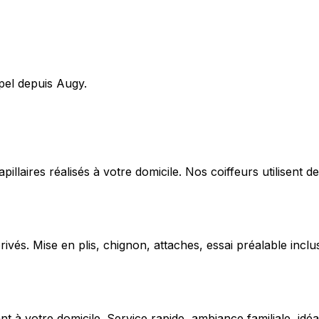
pel depuis Augy.
capillaires réalisés à votre domicile. Nos coiffeurs utilise
ivés. Mise en plis, chignon, attaches, essai préalable inclu
 votre domicile. Service rapide, ambiance familiale, idéal