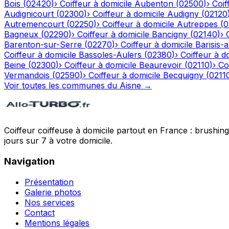
Bois
(
02420
)
›
Coiffeur à domicile
Aubenton
(
02500
)
›
Coif
Audignicourt
(
02300
)
›
Coiffeur à domicile
Audigny
(
02120
Autremencourt
(
02250
)
›
Coiffeur à domicile
Autreppes
(
0
Bagneux
(
02290
)
›
Coiffeur à domicile
Bancigny
(
02140
)
›
Barenton-sur-Serre
(
02270
)
›
Coiffeur à domicile
Barisis-
Coiffeur à domicile
Bassoles-Aulers
(
02380
)
›
Coiffeur à d
Beine
(
02300
)
›
Coiffeur à domicile
Beaurevoir
(
02110
)
›
Co
Vermandois
(
02590
)
›
Coiffeur à domicile
Becquigny
(
0211
Voir toutes les communes du
Aisne
→
Coiffeur coiffeuse à domicile partout en France : brushin
jours sur 7 à votre domicile.
Navigation
Présentation
Galerie photos
Nos services
Contact
Mentions légales