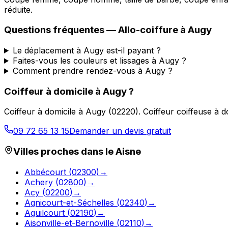
réduite.
Questions fréquentes —
Allo-coiffure
à
Augy
Le déplacement à Augy est-il payant ?
Faites-vous les couleurs et lissages à Augy ?
Comment prendre rendez-vous à Augy ?
Coiffeur à domicile
à
Augy
?
Coiffeur à domicile
à
Augy
(
02220
).
Coiffeur coiffeuse à 
09 72 65 13 15
Demander un devis gratuit
Villes proches dans le
Aisne
Abbécourt
(
02300
)
→
Achery
(
02800
)
→
Acy
(
02200
)
→
Agnicourt-et-Séchelles
(
02340
)
→
Aguilcourt
(
02190
)
→
Aisonville-et-Bernoville
(
02110
)
→