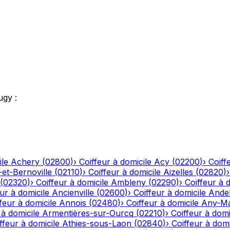
ugy
:
ile
Achery
(
02800
)
›
Coiffeur à domicile
Acy
(
02200
)
›
Coiff
-et-Bernoville
(
02110
)
›
Coiffeur à domicile
Aizelles
(
02820
)
(
02320
)
›
Coiffeur à domicile
Ambleny
(
02290
)
›
Coiffeur à 
ur à domicile
Ancienville
(
02600
)
›
Coiffeur à domicile
Andel
feur à domicile
Annois
(
02480
)
›
Coiffeur à domicile
Any-Ma
 à domicile
Armentières-sur-Ourcq
(
02210
)
›
Coiffeur à domi
ffeur à domicile
Athies-sous-Laon
(
02840
)
›
Coiffeur à domi