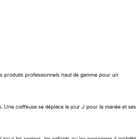
nt des produits professionnels haut de gamme pour un
s. Une coiffeuse se déplace le jour J pour la mariée et ses
 pour les seniors, les enfants ou les personnes à mobilité