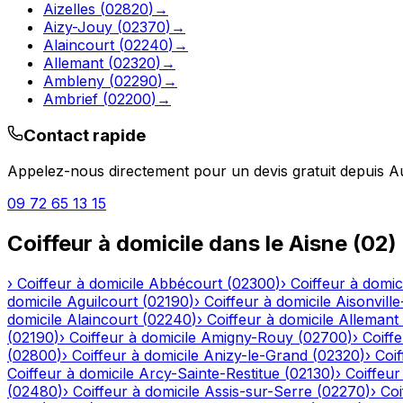
Aizelles
(
02820
)
→
Aizy-Jouy
(
02370
)
→
Alaincourt
(
02240
)
→
Allemant
(
02320
)
→
Ambleny
(
02290
)
→
Ambrief
(
02200
)
→
Contact rapide
Appelez-nous directement pour un devis gratuit depuis
A
09 72 65 13 15
Coiffeur à domicile
dans le
Aisne
(
02
)
›
Coiffeur à domicile
Abbécourt
(
02300
)
›
Coiffeur à domic
domicile
Aguilcourt
(
02190
)
›
Coiffeur à domicile
Aisonville
domicile
Alaincourt
(
02240
)
›
Coiffeur à domicile
Allemant
(
02190
)
›
Coiffeur à domicile
Amigny-Rouy
(
02700
)
›
Coiffe
(
02800
)
›
Coiffeur à domicile
Anizy-le-Grand
(
02320
)
›
Coif
Coiffeur à domicile
Arcy-Sainte-Restitue
(
02130
)
›
Coiffeur
(
02480
)
›
Coiffeur à domicile
Assis-sur-Serre
(
02270
)
›
Coi