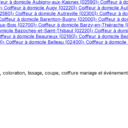
feur à domicile
Aubigny-aux-Kaisnes
(
02590
)
›
Coiffeur à do
)
›
Coiffeur à domicile
Augy
(
02220
)
›
Coiffeur à domicile
Aul
2580
)
›
Coiffeur à domicile
Autreville
(
02300
)
›
Coiffeur à do
Coiffeur à domicile
Barenton-Bugny
(
02000
)
›
Coiffeur à dom
aux-Bois
(
02700
)
›
Coiffeur à domicile
Barzy-en-Thiérache
(
omicile
Bazoches-et-Saint-Thibaut
(
02220
)
›
Coiffeur à domi
iffeur à domicile
Beaurieux
(
02160
)
›
Coiffeur à domicile
Be
0
)
›
Coiffeur à domicile
Belleau
(
02400
)
›
Coiffeur à domicile
g, coloration, lissage, coupe, coiffure mariage et événemen