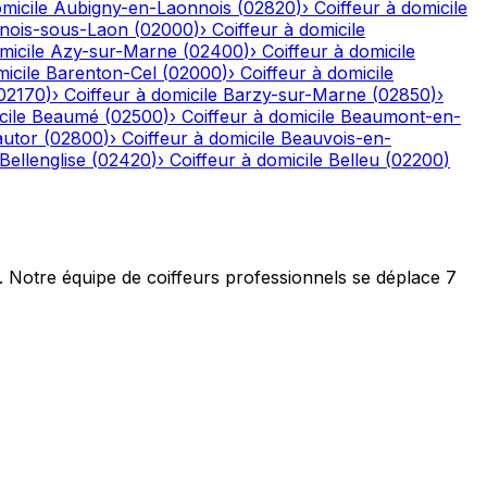
micile
Aubigny-en-Laonnois
(
02820
)
›
Coiffeur à domicile
nois-sous-Laon
(
02000
)
›
Coiffeur à domicile
micile
Azy-sur-Marne
(
02400
)
›
Coiffeur à domicile
icile
Barenton-Cel
(
02000
)
›
Coiffeur à domicile
02170
)
›
Coiffeur à domicile
Barzy-sur-Marne
(
02850
)
›
cile
Beaumé
(
02500
)
›
Coiffeur à domicile
Beaumont-en-
autor
(
02800
)
›
Coiffeur à domicile
Beauvois-en-
Bellenglise
(
02420
)
›
Coiffeur à domicile
Belleu
(
02200
)
t. Notre équipe de coiffeurs professionnels se déplace 7