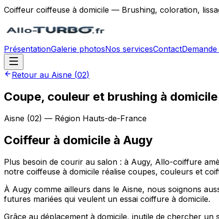
Coiffeur coiffeuse à domicile — Brushing, coloration, lis
Présentation
Galerie photos
Nos services
Contact
Demande 
Retour au
Aisne
(
02
)
Coupe, couleur et brushing à domicile
Aisne
(
02
) — Région
Hauts-de-France
Coiffeur à domicile
à
Augy
Plus besoin de courir au salon : à Augy, Allo-coiffure
notre coiffeuse à domicile réalise coupes, couleurs et coi
À Augy comme ailleurs dans le Aisne, nous soignons aussi 
futures mariées qui veulent un essai coiffure à domicile.
Grâce au déplacement à domicile, inutile de chercher un 