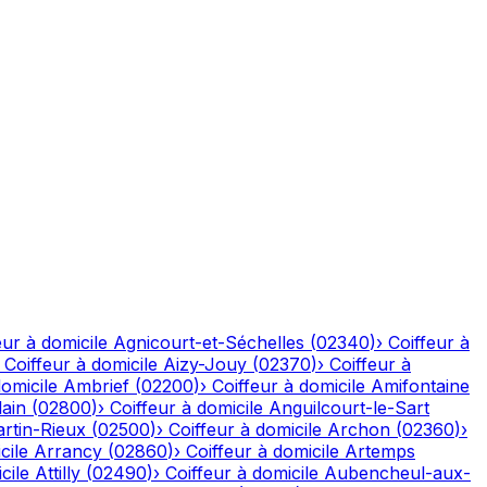
eur à domicile
Agnicourt-et-Séchelles
(
02340
)
›
Coiffeur à
›
Coiffeur à domicile
Aizy-Jouy
(
02370
)
›
Coiffeur à
domicile
Ambrief
(
02200
)
›
Coiffeur à domicile
Amifontaine
ain
(
02800
)
›
Coiffeur à domicile
Anguilcourt-le-Sart
rtin-Rieux
(
02500
)
›
Coiffeur à domicile
Archon
(
02360
)
›
cile
Arrancy
(
02860
)
›
Coiffeur à domicile
Artemps
cile
Attilly
(
02490
)
›
Coiffeur à domicile
Aubencheul-aux-