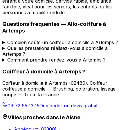
enfant à votre domicile. Service rapide, ambiance
familiale, idéal pour les seniors, les enfants ou les
personnes à mobilité réduite.
Questions fréquentes —
Allo-coiffure
à
Artemps
Combien coûte un coiffeur à domicile à Artemps ?
Quelles prestations réalisez-vous à domicile à
Artemps ?
Comment prendre rendez-vous à Artemps ?
Coiffeur à domicile
à
Artemps
?
Coiffeur à domicile
à
Artemps
(
02480
).
Coiffeur
coiffeuse à domicile — Brushing, coloration, lissage,
coupe — Toute la France
09 72 65 13 15
Demander un devis gratuit
Villes proches dans le
Aisne
Abbécourt
(
02300
)
→