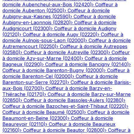
domicile
Aubencheul-aux-Bois
(
02420
)
›
Coiffeur à
domicile
Aubenton
(
02500
)
›
Coiffeur à domicile
Aubigny-aux-Kaisnes
(
02590
)
›
Coiffeur à domicile
Aubigny-en-Laonnois
(
02820
)
›
Coiffeur à domicile
Audignicourt
(
02300
)
›
Coiffeur à domicile
Audigny
(
02120
)
›
Coiffeur à domicile
Augy
(
02220
)
›
Coiffeur à
domicile
Aulnois-sous-Laon
(
02000
)
›
Coiffeur à domicile
Autremencourt
(
02250
)
›
Coiffeur à domicile
Autreppes
(
02580
)
›
Coiffeur à domicile
Autreville
(
02300
)
›
Coiffeur
à domicile
Azy-sur-Marne
(
02400
)
›
Coiffeur à domicile
Bagneux
(
02290
)
›
Coiffeur à domicile
Bancigny
(
02140
)
›
Coiffeur à domicile
Barenton-Bugny
(
02000
)
›
Coiffeur à
domicile
Barenton-Cel
(
02000
)
›
Coiffeur à domicile
Barenton-sur-Serre
(
02270
)
›
Coiffeur à domicile
Barisis-
aux-Bois
(
02700
)
›
Coiffeur à domicile
Barzy-en-
Thiérache
(
02170
)
›
Coiffeur à domicile
Barzy-sur-Marne
(
02850
)
›
Coiffeur à domicile
Bassoles-Aulers
(
02380
)
›
Coiffeur à domicile
Bazoches-et-Saint-Thibaut
(
02220
)
›
Coiffeur à domicile
Beaumé
(
02500
)
›
Coiffeur à domicile
Beaumont-en-Beine
(
02300
)
›
Coiffeur à domicile
Beaurevoir
(
02110
)
›
Coiffeur à domicile
Beaurieux
(
02160
)
›
Coiffeur à domicile
Beautor
(
02800
)
›
Coiffeur à