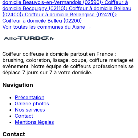
domicile
Beauvois-en-Vermandois
(
02590
)
›
Coiffeur à
domicile
Becquigny
(
02110
)
›
Coiffeur à domicile
Belleau
(
02400
)
›
Coiffeur à domicile
Bellenglise
(
02420
)
›
Coiffeur à domicile
Belleu
(
02200
)
Voir toutes les communes du
Aisne
→
Coiffeur coiffeuse à domicile partout en France :
brushing, coloration, lissage, coupe, coiffure mariage et
événement. Notre équipe de coiffeurs professionnels se
déplace 7 jours sur 7 à votre domicile.
Navigation
Présentation
Galerie photos
Nos services
Contact
Mentions légales
Contact