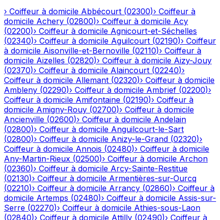
›
Coiffeur à domicile
Abbécourt
(
02300
)
›
Coiffeur à
domicile
Achery
(
02800
)
›
Coiffeur à domicile
Acy
(
02200
)
›
Coiffeur à domicile
Agnicourt-et-Séchelles
(
02340
)
›
Coiffeur à domicile
Aguilcourt
(
02190
)
›
Coiffeur
à domicile
Aisonville-et-Bernoville
(
02110
)
›
Coiffeur à
domicile
Aizelles
(
02820
)
›
Coiffeur à domicile
Aizy-Jouy
(
02370
)
›
Coiffeur à domicile
Alaincourt
(
02240
)
›
Coiffeur à domicile
Allemant
(
02320
)
›
Coiffeur à domicile
Ambleny
(
02290
)
›
Coiffeur à domicile
Ambrief
(
02200
)
›
Coiffeur à domicile
Amifontaine
(
02190
)
›
Coiffeur à
domicile
Amigny-Rouy
(
02700
)
›
Coiffeur à domicile
Ancienville
(
02600
)
›
Coiffeur à domicile
Andelain
(
02800
)
›
Coiffeur à domicile
Anguilcourt-le-Sart
(
02800
)
›
Coiffeur à domicile
Anizy-le-Grand
(
02320
)
›
Coiffeur à domicile
Annois
(
02480
)
›
Coiffeur à domicile
Any-Martin-Rieux
(
02500
)
›
Coiffeur à domicile
Archon
(
02360
)
›
Coiffeur à domicile
Arcy-Sainte-Restitue
(
02130
)
›
Coiffeur à domicile
Armentières-sur-Ourcq
(
02210
)
›
Coiffeur à domicile
Arrancy
(
02860
)
›
Coiffeur à
domicile
Artemps
(
02480
)
›
Coiffeur à domicile
Assis-sur-
Serre
(
02270
)
›
Coiffeur à domicile
Athies-sous-Laon
(
02840
)
›
Coiffeur à domicile
Attilly
(
02490
)
›
Coiffeur à