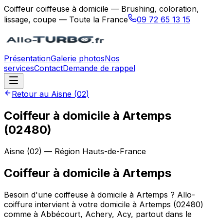
Coiffeur coiffeuse à domicile — Brushing, coloration,
lissage, coupe — Toute la France
09 72 65 13 15
Présentation
Galerie photos
Nos
services
Contact
Demande de rappel
Retour au
Aisne
(
02
)
Coiffeur à domicile à Artemps
(02480)
Aisne
(
02
) — Région
Hauts-de-France
Coiffeur à domicile
à
Artemps
Besoin d'une coiffeuse à domicile à Artemps ? Allo-
coiffure intervient à votre domicile à Artemps (02480)
comme à Abbécourt, Achery, Acy, partout dans le