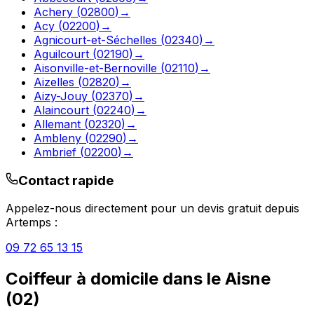
Achery
(
02800
)
→
Acy
(
02200
)
→
Agnicourt-et-Séchelles
(
02340
)
→
Aguilcourt
(
02190
)
→
Aisonville-et-Bernoville
(
02110
)
→
Aizelles
(
02820
)
→
Aizy-Jouy
(
02370
)
→
Alaincourt
(
02240
)
→
Allemant
(
02320
)
→
Ambleny
(
02290
)
→
Ambrief
(
02200
)
→
Contact rapide
Appelez-nous directement pour un devis gratuit depuis
Artemps
:
09 72 65 13 15
Coiffeur à domicile
dans le
Aisne
(
02
)