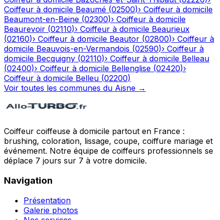
Coiffeur à domicile
Beaumé
(
02500
)
›
Coiffeur à domicile
Beaumont-en-Beine
(
02300
)
›
Coiffeur à domicile
Beaurevoir
(
02110
)
›
Coiffeur à domicile
Beaurieux
(
02160
)
›
Coiffeur à domicile
Beautor
(
02800
)
›
Coiffeur à
domicile
Beauvois-en-Vermandois
(
02590
)
›
Coiffeur à
domicile
Becquigny
(
02110
)
›
Coiffeur à domicile
Belleau
(
02400
)
›
Coiffeur à domicile
Bellenglise
(
02420
)
›
Coiffeur à domicile
Belleu
(
02200
)
Voir toutes les communes du
Aisne
→
Coiffeur coiffeuse à domicile partout en France :
brushing, coloration, lissage, coupe, coiffure mariage et
événement. Notre équipe de coiffeurs professionnels se
déplace 7 jours sur 7 à votre domicile.
Navigation
Présentation
Galerie photos
Nos services