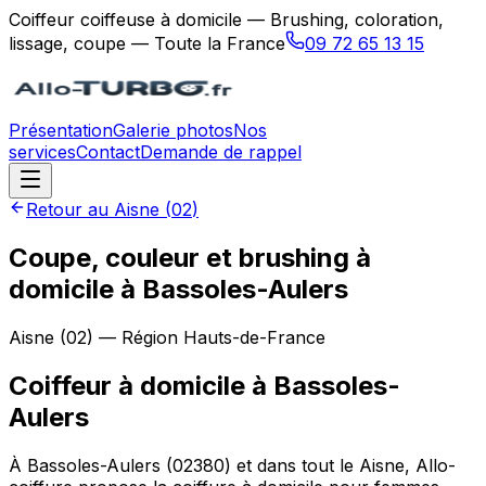
Coiffeur coiffeuse à domicile — Brushing, coloration,
lissage, coupe — Toute la France
09 72 65 13 15
Présentation
Galerie photos
Nos
services
Contact
Demande de rappel
Retour au
Aisne
(
02
)
Coupe, couleur et brushing à
domicile à Bassoles-Aulers
Aisne
(
02
) — Région
Hauts-de-France
Coiffeur à domicile
à
Bassoles-
Aulers
À Bassoles-Aulers (02380) et dans tout le Aisne, Allo-