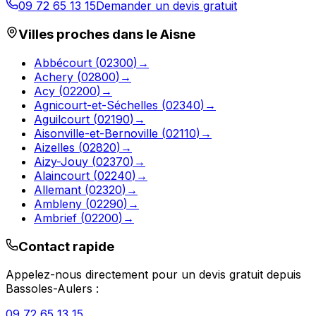
09 72 65 13 15
Demander un devis gratuit
Villes proches dans le
Aisne
Abbécourt
(
02300
)
→
Achery
(
02800
)
→
Acy
(
02200
)
→
Agnicourt-et-Séchelles
(
02340
)
→
Aguilcourt
(
02190
)
→
Aisonville-et-Bernoville
(
02110
)
→
Aizelles
(
02820
)
→
Aizy-Jouy
(
02370
)
→
Alaincourt
(
02240
)
→
Allemant
(
02320
)
→
Ambleny
(
02290
)
→
Ambrief
(
02200
)
→
Contact rapide
Appelez-nous directement pour un devis gratuit depuis
Bassoles-Aulers
:
09 72 65 13 15