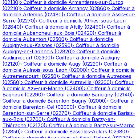
(
02130
)
›
Coiffeur à domicile
Armentières-sur-Ourcq
(
02210
)
›
Coiffeur à domicile
Arrancy
(
02860
)
›
Coiffeur à
domicile
Artemps
(
02480
)
›
Coiffeur à domicile
Assis-sur-
Serre
(
02270
)
›
Coiffeur à domicile
Athies-sous-Laon
(
02840
)
›
Coiffeur à domicile
Attilly
(
02490
)
›
Coiffeur à
domicile
Aubencheul-aux-Bois
(
02420
)
›
Coiffeur à
domicile
Aubenton
(
02500
)
›
Coiffeur à domicile
Aubigny-aux-Kaisnes
(
02590
)
›
Coiffeur à domicile
Aubigny-en-Laonnois
(
02820
)
›
Coiffeur à domicile
Audignicourt
(
02300
)
›
Coiffeur à domicile
Audigny
(
02120
)
›
Coiffeur à domicile
Augy
(
02220
)
›
Coiffeur à
domicile
Aulnois-sous-Laon
(
02000
)
›
Coiffeur à domicile
Autremencourt
(
02250
)
›
Coiffeur à domicile
Autreppes
(
02580
)
›
Coiffeur à domicile
Autreville
(
02300
)
›
Coiffeur
à domicile
Azy-sur-Marne
(
02400
)
›
Coiffeur à domicile
Bagneux
(
02290
)
›
Coiffeur à domicile
Bancigny
(
02140
)
›
Coiffeur à domicile
Barenton-Bugny
(
02000
)
›
Coiffeur à
domicile
Barenton-Cel
(
02000
)
›
Coiffeur à domicile
Barenton-sur-Serre
(
02270
)
›
Coiffeur à domicile
Barisis-
aux-Bois
(
02700
)
›
Coiffeur à domicile
Barzy-en-
Thiérache
(
02170
)
›
Coiffeur à domicile
Barzy-sur-Marne
(
02850
)
›
Coiffeur à domicile
Bassoles-Aulers
(
02380
)
›
Coiffeur à domicile
Bazoches-et-Saint-Thibaut
(
02220
)
›