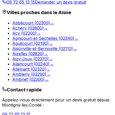
09 72 65 13 15
Demander un devis gratuit
Villes proches dans le
Aisne
Abbécourt
(
02300
)
→
Achery
(
02800
)
→
Acy
(
02200
)
→
Agnicourt-et-Séchelles
(
02340
)
→
Aguilcourt
(
02190
)
→
Aisonville-et-Bernoville
(
02110
)
→
Aizelles
(
02820
)
→
Aizy-Jouy
(
02370
)
→
Alaincourt
(
02240
)
→
Allemant
(
02320
)
→
Ambleny
(
02290
)
→
Ambrief
(
02200
)
→
Contact rapide
Appelez-nous directement pour un devis gratuit depuis
Montigny-lès-Condé
:
09 72 65 13 15