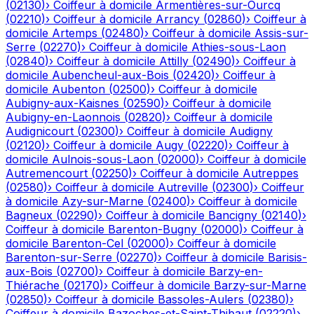
(
02130
)
›
Coiffeur à domicile
Armentières-sur-Ourcq
(
02210
)
›
Coiffeur à domicile
Arrancy
(
02860
)
›
Coiffeur à
domicile
Artemps
(
02480
)
›
Coiffeur à domicile
Assis-sur-
Serre
(
02270
)
›
Coiffeur à domicile
Athies-sous-Laon
(
02840
)
›
Coiffeur à domicile
Attilly
(
02490
)
›
Coiffeur à
domicile
Aubencheul-aux-Bois
(
02420
)
›
Coiffeur à
domicile
Aubenton
(
02500
)
›
Coiffeur à domicile
Aubigny-aux-Kaisnes
(
02590
)
›
Coiffeur à domicile
Aubigny-en-Laonnois
(
02820
)
›
Coiffeur à domicile
Audignicourt
(
02300
)
›
Coiffeur à domicile
Audigny
(
02120
)
›
Coiffeur à domicile
Augy
(
02220
)
›
Coiffeur à
domicile
Aulnois-sous-Laon
(
02000
)
›
Coiffeur à domicile
Autremencourt
(
02250
)
›
Coiffeur à domicile
Autreppes
(
02580
)
›
Coiffeur à domicile
Autreville
(
02300
)
›
Coiffeur
à domicile
Azy-sur-Marne
(
02400
)
›
Coiffeur à domicile
Bagneux
(
02290
)
›
Coiffeur à domicile
Bancigny
(
02140
)
›
Coiffeur à domicile
Barenton-Bugny
(
02000
)
›
Coiffeur à
domicile
Barenton-Cel
(
02000
)
›
Coiffeur à domicile
Barenton-sur-Serre
(
02270
)
›
Coiffeur à domicile
Barisis-
aux-Bois
(
02700
)
›
Coiffeur à domicile
Barzy-en-
Thiérache
(
02170
)
›
Coiffeur à domicile
Barzy-sur-Marne
(
02850
)
›
Coiffeur à domicile
Bassoles-Aulers
(
02380
)
›
Coiffeur à domicile
Bazoches-et-Saint-Thibaut
(
02220
)
›