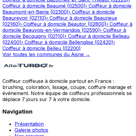
Coiffeur à domicile
Beaumé
(
02500
)
›
Coiffeur à domicile
Beaumont-en-Beine
(
02300
)
›
Coiffeur à domicile
Beaurevoir
(
02110
)
›
Coiffeur à domicile
Beaurieux
(
02160
)
›
Coiffeur à domicile
Beautor
(
02800
)
›
Coiffeur à
domicile
Beauvois-en-Vermandois
(
02590
)
›
Coiffeur à
domicile
Becquigny
(
02110
)
›
Coiffeur à domicile
Belleau
(
02400
)
›
Coiffeur à domicile
Bellenglise
(
02420
)
›
Coiffeur à domicile
Belleu
(
02200
)
Voir toutes les communes du
Aisne
→
Coiffeur coiffeuse à domicile partout en France :
brushing, coloration, lissage, coupe, coiffure mariage et
événement. Notre équipe de coiffeurs professionnels se
déplace 7 jours sur 7 à votre domicile.
Navigation
Présentation
Galerie photos
Nos services