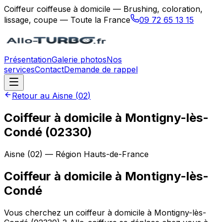
Coiffeur coiffeuse à domicile — Brushing, coloration,
lissage, coupe — Toute la France
09 72 65 13 15
Présentation
Galerie photos
Nos
services
Contact
Demande de rappel
Retour au
Aisne
(
02
)
Coiffeur à domicile à Montigny-lès-
Condé (02330)
Aisne
(
02
) — Région
Hauts-de-France
Coiffeur à domicile
à
Montigny-lès-
Condé
Vous cherchez un coiffeur à domicile à Montigny-lès-