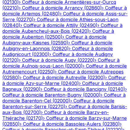
(
02130
)
›
Coiffeur à domicile
Armentières-sur-Ourcq
(
02210
)
›
Coiffeur à domicile
Arrancy
(
02860
)
›
Coiffeur à
domicile
Artemps
(
02480
)
›
Coiffeur à domicile
Assis-sur-
Serre
(
02270
)
›
Coiffeur à domicile
Athies-sous-Laon
(
02840
)
›
Coiffeur à domicile
Attilly
(
02490
)
›
Coiffeur à
domicile
Aubencheul-aux-Bois
(
02420
)
›
Coiffeur à
domicile
Aubenton
(
02500
)
›
Coiffeur à domicile
Aubigny-aux-Kaisnes
(
02590
)
›
Coiffeur à domicile
Aubigny-en-Laonnois
(
02820
)
›
Coiffeur à domicile
Audignicourt
(
02300
)
›
Coiffeur à domicile
Audigny
(
02120
)
›
Coiffeur à domicile
Augy
(
02220
)
›
Coiffeur à
domicile
Aulnois-sous-Laon
(
02000
)
›
Coiffeur à domicile
Autremencourt
(
02250
)
›
Coiffeur à domicile
Autreppes
(
02580
)
›
Coiffeur à domicile
Autreville
(
02300
)
›
Coiffeur
à domicile
Azy-sur-Marne
(
02400
)
›
Coiffeur à domicile
Bagneux
(
02290
)
›
Coiffeur à domicile
Bancigny
(
02140
)
›
Coiffeur à domicile
Barenton-Bugny
(
02000
)
›
Coiffeur à
domicile
Barenton-Cel
(
02000
)
›
Coiffeur à domicile
Barenton-sur-Serre
(
02270
)
›
Coiffeur à domicile
Barisis-
aux-Bois
(
02700
)
›
Coiffeur à domicile
Barzy-en-
Thiérache
(
02170
)
›
Coiffeur à domicile
Barzy-sur-Marne
(
02850
)
›
Coiffeur à domicile
Bassoles-Aulers
(
02380
)
›
Coiffeur à domicile
Bazoches-et-Saint-Thibaut
(
02220
)
›