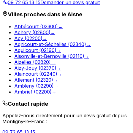
09 72 65 13 15
Demander un devis gratuit
Villes proches dans le
Aisne
Abbécourt
(
02300
)
→
Achery
(
02800
)
→
Acy
(
02200
)
→
Agnicourt-et-Séchelles
(
02340
)
→
Aguilcourt
(
02190
)
→
Aisonville-et-Bernoville
(
02110
)
→
Aizelles
(
02820
)
→
Aizy-Jouy
(
02370
)
→
Alaincourt
(
02240
)
→
Allemant
(
02320
)
→
Ambleny
(
02290
)
→
Ambrief
(
02200
)
→
Contact rapide
Appelez-nous directement pour un devis gratuit depuis
Montigny-le-Franc
:
09 72 65 13 15