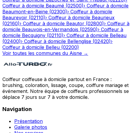
Coiffeur à domicile
Beaumé
(
02500
)
›
Coiffeur à domicile
Beaumont-en-Beine
(
02300
)
›
Coiffeur à domicile
Beaurevoir
(
02110
)
›
Coiffeur à domicile
Beaurieux
(
02160
)
›
Coiffeur à domicile
Beautor
(
02800
)
›
Coiffeur à
domicile
Beauvois-en-Vermandois
(
02590
)
›
Coiffeur à
domicile
Becquigny
(
02110
)
›
Coiffeur à domicile
Belleau
(
02400
)
›
Coiffeur à domicile
Bellenglise
(
02420
)
›
Coiffeur à domicile
Belleu
(
02200
)
Voir toutes les communes du
Aisne
→
Coiffeur coiffeuse à domicile partout en France :
brushing, coloration, lissage, coupe, coiffure mariage et
événement. Notre équipe de coiffeurs professionnels se
déplace 7 jours sur 7 à votre domicile.
Navigation
Présentation
Galerie photos
Nos services