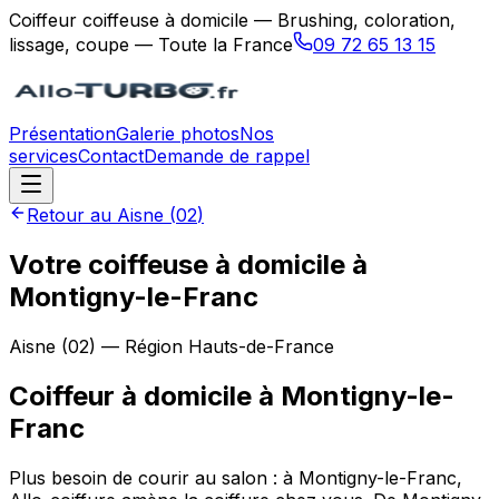
Coiffeur coiffeuse à domicile — Brushing, coloration,
lissage, coupe — Toute la France
09 72 65 13 15
Présentation
Galerie photos
Nos
services
Contact
Demande de rappel
Retour au
Aisne
(
02
)
Votre coiffeuse à domicile à
Montigny-le-Franc
Aisne
(
02
) — Région
Hauts-de-France
Coiffeur à domicile
à
Montigny-le-
Franc
Plus besoin de courir au salon : à Montigny-le-Franc,