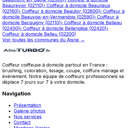
Beaurevoir
(
02110
)
›
Coiffeur à domicile
Beaurieux
(
02160
)
›
Coiffeur à domicile
Beautor
(
02800
)
›
Coiffeur à
domicile
Beauvois-en-Vermandois
(
02590
)
›
Coiffeur à
domicile
Becquigny
(
02110
)
›
Coiffeur à domicile
Belleau
(
02400
)
›
Coiffeur à domicile
Bellenglise
(
02420
)
›
Coiffeur à domicile
Belleu
(
02200
)
Voir toutes les communes du
Aisne
→
Coiffeur coiffeuse à domicile partout en France :
brushing, coloration, lissage, coupe, coiffure mariage et
événement. Notre équipe de coiffeurs professionnels se
déplace 7 jours sur 7 à votre domicile.
Navigation
Présentation
Galerie photos
Nos services
Contact
Mentions légales