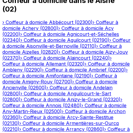
Coiffeur à domicile
dans le
Aisne
(
02
)
›
Coiffeur à domicile
Abbécourt
(
02300
)
›
Coiffeur à
domicile
Achery
(
02800
)
›
Coiffeur à domicile
Acy
(
02200
)
›
Coiffeur à domicile
Agnicourt-et-Séchelles
(
02340
)
›
Coiffeur à domicile
Aguilcourt
(
02190
)
›
Coiffeur
à domicile
Aisonville-et-Bernoville
(
02110
)
›
Coiffeur à
domicile
Aizelles
(
02820
)
›
Coiffeur à domicile
Aizy-Jouy
(
02370
)
›
Coiffeur à domicile
Alaincourt
(
02240
)
›
Coiffeur à domicile
Allemant
(
02320
)
›
Coiffeur à domicile
Ambleny
(
02290
)
›
Coiffeur à domicile
Ambrief
(
02200
)
›
Coiffeur à domicile
Amifontaine
(
02190
)
›
Coiffeur à
domicile
Amigny-Rouy
(
02700
)
›
Coiffeur à domicile
Ancienville
(
02600
)
›
Coiffeur à domicile
Andelain
(
02800
)
›
Coiffeur à domicile
Anguilcourt-le-Sart
(
02800
)
›
Coiffeur à domicile
Anizy-le-Grand
(
02320
)
›
Coiffeur à domicile
Annois
(
02480
)
›
Coiffeur à domicile
Any-Martin-Rieux
(
02500
)
›
Coiffeur à domicile
Archon
(
02360
)
›
Coiffeur à domicile
Arcy-Sainte-Restitue
(
02130
)
›
Coiffeur à domicile
Armentières-sur-Ourcq
(
02210
)
›
Coiffeur à domicile
Arrancy
(
02860
)
›
Coiffeur à