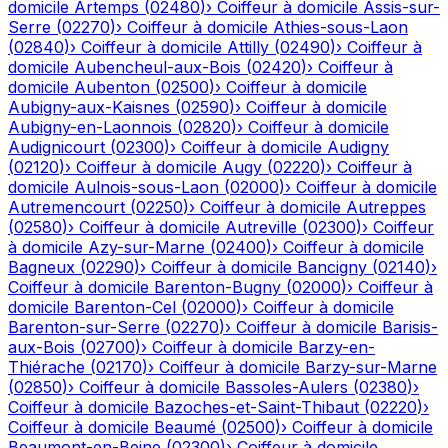
domicile
Artemps
(
02480
)
›
Coiffeur à domicile
Assis-sur-
Serre
(
02270
)
›
Coiffeur à domicile
Athies-sous-Laon
(
02840
)
›
Coiffeur à domicile
Attilly
(
02490
)
›
Coiffeur à
domicile
Aubencheul-aux-Bois
(
02420
)
›
Coiffeur à
domicile
Aubenton
(
02500
)
›
Coiffeur à domicile
Aubigny-aux-Kaisnes
(
02590
)
›
Coiffeur à domicile
Aubigny-en-Laonnois
(
02820
)
›
Coiffeur à domicile
Audignicourt
(
02300
)
›
Coiffeur à domicile
Audigny
(
02120
)
›
Coiffeur à domicile
Augy
(
02220
)
›
Coiffeur à
domicile
Aulnois-sous-Laon
(
02000
)
›
Coiffeur à domicile
Autremencourt
(
02250
)
›
Coiffeur à domicile
Autreppes
(
02580
)
›
Coiffeur à domicile
Autreville
(
02300
)
›
Coiffeur
à domicile
Azy-sur-Marne
(
02400
)
›
Coiffeur à domicile
Bagneux
(
02290
)
›
Coiffeur à domicile
Bancigny
(
02140
)
›
Coiffeur à domicile
Barenton-Bugny
(
02000
)
›
Coiffeur à
domicile
Barenton-Cel
(
02000
)
›
Coiffeur à domicile
Barenton-sur-Serre
(
02270
)
›
Coiffeur à domicile
Barisis-
aux-Bois
(
02700
)
›
Coiffeur à domicile
Barzy-en-
Thiérache
(
02170
)
›
Coiffeur à domicile
Barzy-sur-Marne
(
02850
)
›
Coiffeur à domicile
Bassoles-Aulers
(
02380
)
›
Coiffeur à domicile
Bazoches-et-Saint-Thibaut
(
02220
)
›
Coiffeur à domicile
Beaumé
(
02500
)
›
Coiffeur à domicile
Beaumont-en-Beine
(
02300
)
›
Coiffeur à domicile