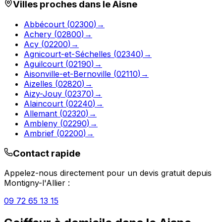
Villes proches dans le
Aisne
Abbécourt
(
02300
)
→
Achery
(
02800
)
→
Acy
(
02200
)
→
Agnicourt-et-Séchelles
(
02340
)
→
Aguilcourt
(
02190
)
→
Aisonville-et-Bernoville
(
02110
)
→
Aizelles
(
02820
)
→
Aizy-Jouy
(
02370
)
→
Alaincourt
(
02240
)
→
Allemant
(
02320
)
→
Ambleny
(
02290
)
→
Ambrief
(
02200
)
→
Contact rapide
Appelez-nous directement pour un devis gratuit depuis
Montigny-l'Allier
:
09 72 65 13 15