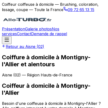
Coiffeur coiffeuse à domicile — Brushing, coloration,
lissage, coupe — Toute la France
09 72 65 13 15
Présentation
Galerie photos
Nos
services
Contact
Demande de rappel
Retour au
Aisne
(
02
)
Coiffure à domicile à Montigny-
l'Allier et alentours
Aisne
(
02
) — Région
Hauts-de-France
Coiffeur à domicile
à
Montigny-
l'Allier
Besoin d'une coiffeuse à domicile à Montigny-l'Allier ?