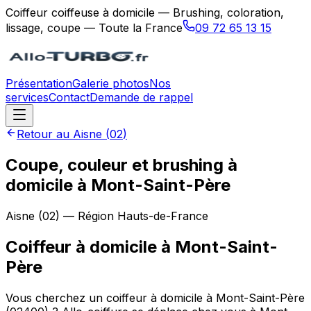
Coiffeur coiffeuse à domicile — Brushing, coloration,
lissage, coupe — Toute la France
09 72 65 13 15
Présentation
Galerie photos
Nos
services
Contact
Demande de rappel
Retour au
Aisne
(
02
)
Coupe, couleur et brushing à
domicile à Mont-Saint-Père
Aisne
(
02
) — Région
Hauts-de-France
Coiffeur à domicile
à
Mont-Saint-
Père
Vous cherchez un coiffeur à domicile à Mont-Saint-Père