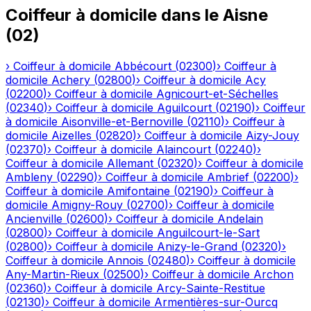
Coiffeur à domicile
dans le
Aisne
(
02
)
›
Coiffeur à domicile
Abbécourt
(
02300
)
›
Coiffeur à
domicile
Achery
(
02800
)
›
Coiffeur à domicile
Acy
(
02200
)
›
Coiffeur à domicile
Agnicourt-et-Séchelles
(
02340
)
›
Coiffeur à domicile
Aguilcourt
(
02190
)
›
Coiffeur
à domicile
Aisonville-et-Bernoville
(
02110
)
›
Coiffeur à
domicile
Aizelles
(
02820
)
›
Coiffeur à domicile
Aizy-Jouy
(
02370
)
›
Coiffeur à domicile
Alaincourt
(
02240
)
›
Coiffeur à domicile
Allemant
(
02320
)
›
Coiffeur à domicile
Ambleny
(
02290
)
›
Coiffeur à domicile
Ambrief
(
02200
)
›
Coiffeur à domicile
Amifontaine
(
02190
)
›
Coiffeur à
domicile
Amigny-Rouy
(
02700
)
›
Coiffeur à domicile
Ancienville
(
02600
)
›
Coiffeur à domicile
Andelain
(
02800
)
›
Coiffeur à domicile
Anguilcourt-le-Sart
(
02800
)
›
Coiffeur à domicile
Anizy-le-Grand
(
02320
)
›
Coiffeur à domicile
Annois
(
02480
)
›
Coiffeur à domicile
Any-Martin-Rieux
(
02500
)
›
Coiffeur à domicile
Archon
(
02360
)
›
Coiffeur à domicile
Arcy-Sainte-Restitue
(
02130
)
›
Coiffeur à domicile
Armentières-sur-Ourcq