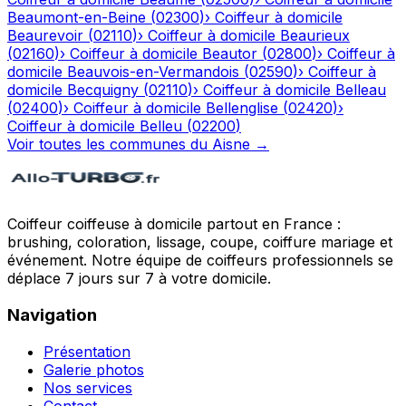
Beaumont-en-Beine
(
02300
)
›
Coiffeur à domicile
Beaurevoir
(
02110
)
›
Coiffeur à domicile
Beaurieux
(
02160
)
›
Coiffeur à domicile
Beautor
(
02800
)
›
Coiffeur à
domicile
Beauvois-en-Vermandois
(
02590
)
›
Coiffeur à
domicile
Becquigny
(
02110
)
›
Coiffeur à domicile
Belleau
(
02400
)
›
Coiffeur à domicile
Bellenglise
(
02420
)
›
Coiffeur à domicile
Belleu
(
02200
)
Voir toutes les communes du
Aisne
→
Coiffeur coiffeuse à domicile partout en France :
brushing, coloration, lissage, coupe, coiffure mariage et
événement. Notre équipe de coiffeurs professionnels se
déplace 7 jours sur 7 à votre domicile.
Navigation
Présentation
Galerie photos
Nos services
Contact