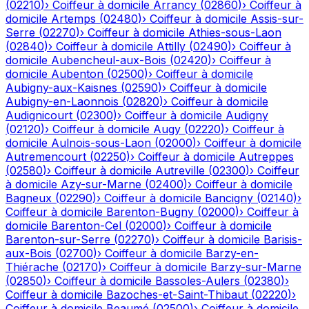
(
02210
)
›
Coiffeur à domicile
Arrancy
(
02860
)
›
Coiffeur à
domicile
Artemps
(
02480
)
›
Coiffeur à domicile
Assis-sur-
Serre
(
02270
)
›
Coiffeur à domicile
Athies-sous-Laon
(
02840
)
›
Coiffeur à domicile
Attilly
(
02490
)
›
Coiffeur à
domicile
Aubencheul-aux-Bois
(
02420
)
›
Coiffeur à
domicile
Aubenton
(
02500
)
›
Coiffeur à domicile
Aubigny-aux-Kaisnes
(
02590
)
›
Coiffeur à domicile
Aubigny-en-Laonnois
(
02820
)
›
Coiffeur à domicile
Audignicourt
(
02300
)
›
Coiffeur à domicile
Audigny
(
02120
)
›
Coiffeur à domicile
Augy
(
02220
)
›
Coiffeur à
domicile
Aulnois-sous-Laon
(
02000
)
›
Coiffeur à domicile
Autremencourt
(
02250
)
›
Coiffeur à domicile
Autreppes
(
02580
)
›
Coiffeur à domicile
Autreville
(
02300
)
›
Coiffeur
à domicile
Azy-sur-Marne
(
02400
)
›
Coiffeur à domicile
Bagneux
(
02290
)
›
Coiffeur à domicile
Bancigny
(
02140
)
›
Coiffeur à domicile
Barenton-Bugny
(
02000
)
›
Coiffeur à
domicile
Barenton-Cel
(
02000
)
›
Coiffeur à domicile
Barenton-sur-Serre
(
02270
)
›
Coiffeur à domicile
Barisis-
aux-Bois
(
02700
)
›
Coiffeur à domicile
Barzy-en-
Thiérache
(
02170
)
›
Coiffeur à domicile
Barzy-sur-Marne
(
02850
)
›
Coiffeur à domicile
Bassoles-Aulers
(
02380
)
›
Coiffeur à domicile
Bazoches-et-Saint-Thibaut
(
02220
)
›
Coiffeur à domicile
Beaumé
(
02500
)
›
Coiffeur à domicile