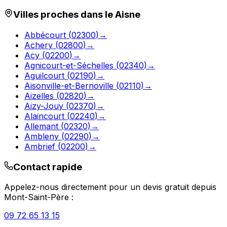
Villes proches dans le
Aisne
Abbécourt
(
02300
)
→
Achery
(
02800
)
→
Acy
(
02200
)
→
Agnicourt-et-Séchelles
(
02340
)
→
Aguilcourt
(
02190
)
→
Aisonville-et-Bernoville
(
02110
)
→
Aizelles
(
02820
)
→
Aizy-Jouy
(
02370
)
→
Alaincourt
(
02240
)
→
Allemant
(
02320
)
→
Ambleny
(
02290
)
→
Ambrief
(
02200
)
→
Contact rapide
Appelez-nous directement pour un devis gratuit depuis
Mont-Saint-Père
:
09 72 65 13 15