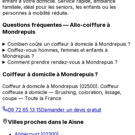
enfant à votre domicile. Service rapide, ambiance
familiale, idéal pour les seniors, les enfants ou les
personnes à mobilité réduite.
Questions fréquentes —
Allo-coiffure
à
Mondrepuis
Combien coûte un coiffeur à domicile à Mondrepuis ?
Coiffez-vous hommes, femmes et enfants à
Mondrepuis ?
Comment prendre rendez-vous à Mondrepuis ?
Coiffeur à domicile
à
Mondrepuis
?
Coiffeur à domicile
à
Mondrepuis
(
02500
).
Coiffeur
coiffeuse à domicile — Brushing, coloration, lissage,
coupe — Toute la France
09 72 65 13 15
Demander un devis gratuit
Villes proches dans le
Aisne
Abbécourt
(
02300
)
→