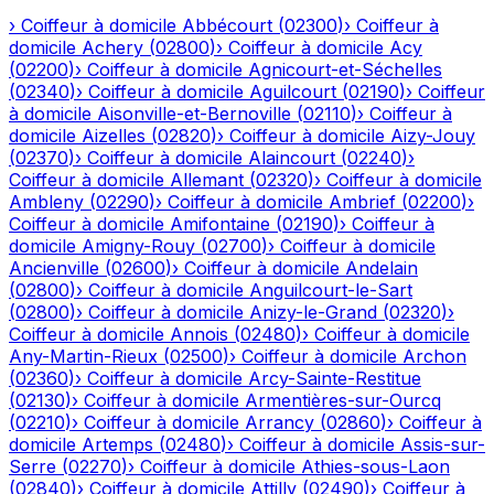
›
Coiffeur à domicile
Abbécourt
(
02300
)
›
Coiffeur à
domicile
Achery
(
02800
)
›
Coiffeur à domicile
Acy
(
02200
)
›
Coiffeur à domicile
Agnicourt-et-Séchelles
(
02340
)
›
Coiffeur à domicile
Aguilcourt
(
02190
)
›
Coiffeur
à domicile
Aisonville-et-Bernoville
(
02110
)
›
Coiffeur à
domicile
Aizelles
(
02820
)
›
Coiffeur à domicile
Aizy-Jouy
(
02370
)
›
Coiffeur à domicile
Alaincourt
(
02240
)
›
Coiffeur à domicile
Allemant
(
02320
)
›
Coiffeur à domicile
Ambleny
(
02290
)
›
Coiffeur à domicile
Ambrief
(
02200
)
›
Coiffeur à domicile
Amifontaine
(
02190
)
›
Coiffeur à
domicile
Amigny-Rouy
(
02700
)
›
Coiffeur à domicile
Ancienville
(
02600
)
›
Coiffeur à domicile
Andelain
(
02800
)
›
Coiffeur à domicile
Anguilcourt-le-Sart
(
02800
)
›
Coiffeur à domicile
Anizy-le-Grand
(
02320
)
›
Coiffeur à domicile
Annois
(
02480
)
›
Coiffeur à domicile
Any-Martin-Rieux
(
02500
)
›
Coiffeur à domicile
Archon
(
02360
)
›
Coiffeur à domicile
Arcy-Sainte-Restitue
(
02130
)
›
Coiffeur à domicile
Armentières-sur-Ourcq
(
02210
)
›
Coiffeur à domicile
Arrancy
(
02860
)
›
Coiffeur à
domicile
Artemps
(
02480
)
›
Coiffeur à domicile
Assis-sur-
Serre
(
02270
)
›
Coiffeur à domicile
Athies-sous-Laon
(
02840
)
›
Coiffeur à domicile
Attilly
(
02490
)
›
Coiffeur à