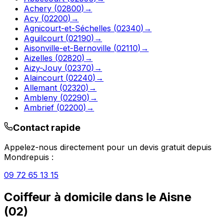
Achery
(
02800
)
→
Acy
(
02200
)
→
Agnicourt-et-Séchelles
(
02340
)
→
Aguilcourt
(
02190
)
→
Aisonville-et-Bernoville
(
02110
)
→
Aizelles
(
02820
)
→
Aizy-Jouy
(
02370
)
→
Alaincourt
(
02240
)
→
Allemant
(
02320
)
→
Ambleny
(
02290
)
→
Ambrief
(
02200
)
→
Contact rapide
Appelez-nous directement pour un devis gratuit depuis
Mondrepuis
:
09 72 65 13 15
Coiffeur à domicile
dans le
Aisne
(
02
)