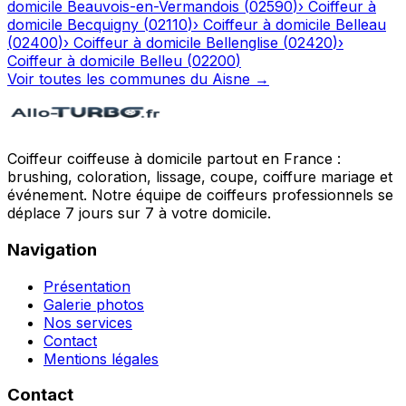
domicile
Beauvois-en-Vermandois
(
02590
)
›
Coiffeur à
domicile
Becquigny
(
02110
)
›
Coiffeur à domicile
Belleau
(
02400
)
›
Coiffeur à domicile
Bellenglise
(
02420
)
›
Coiffeur à domicile
Belleu
(
02200
)
Voir toutes les communes du
Aisne
→
Coiffeur coiffeuse à domicile partout en France :
brushing, coloration, lissage, coupe, coiffure mariage et
événement. Notre équipe de coiffeurs professionnels se
déplace 7 jours sur 7 à votre domicile.
Navigation
Présentation
Galerie photos
Nos services
Contact
Mentions légales
Contact