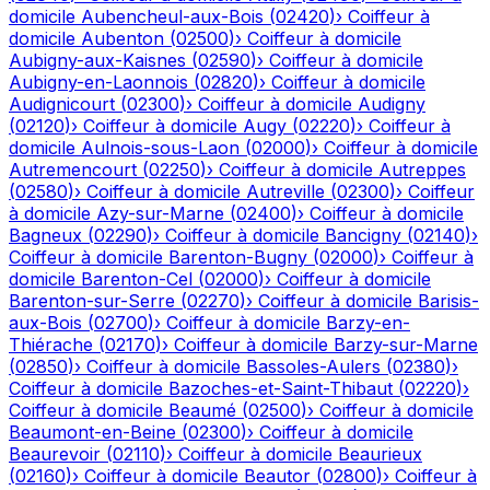
domicile
Aubencheul-aux-Bois
(
02420
)
›
Coiffeur à
domicile
Aubenton
(
02500
)
›
Coiffeur à domicile
Aubigny-aux-Kaisnes
(
02590
)
›
Coiffeur à domicile
Aubigny-en-Laonnois
(
02820
)
›
Coiffeur à domicile
Audignicourt
(
02300
)
›
Coiffeur à domicile
Audigny
(
02120
)
›
Coiffeur à domicile
Augy
(
02220
)
›
Coiffeur à
domicile
Aulnois-sous-Laon
(
02000
)
›
Coiffeur à domicile
Autremencourt
(
02250
)
›
Coiffeur à domicile
Autreppes
(
02580
)
›
Coiffeur à domicile
Autreville
(
02300
)
›
Coiffeur
à domicile
Azy-sur-Marne
(
02400
)
›
Coiffeur à domicile
Bagneux
(
02290
)
›
Coiffeur à domicile
Bancigny
(
02140
)
›
Coiffeur à domicile
Barenton-Bugny
(
02000
)
›
Coiffeur à
domicile
Barenton-Cel
(
02000
)
›
Coiffeur à domicile
Barenton-sur-Serre
(
02270
)
›
Coiffeur à domicile
Barisis-
aux-Bois
(
02700
)
›
Coiffeur à domicile
Barzy-en-
Thiérache
(
02170
)
›
Coiffeur à domicile
Barzy-sur-Marne
(
02850
)
›
Coiffeur à domicile
Bassoles-Aulers
(
02380
)
›
Coiffeur à domicile
Bazoches-et-Saint-Thibaut
(
02220
)
›
Coiffeur à domicile
Beaumé
(
02500
)
›
Coiffeur à domicile
Beaumont-en-Beine
(
02300
)
›
Coiffeur à domicile
Beaurevoir
(
02110
)
›
Coiffeur à domicile
Beaurieux
(
02160
)
›
Coiffeur à domicile
Beautor
(
02800
)
›
Coiffeur à