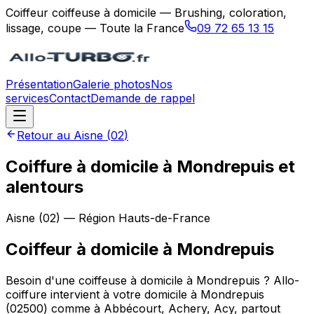
Coiffeur coiffeuse à domicile — Brushing, coloration,
lissage, coupe — Toute la France
09 72 65 13 15
Présentation
Galerie photos
Nos
services
Contact
Demande de rappel
Retour au
Aisne
(
02
)
Coiffure à domicile à Mondrepuis et
alentours
Aisne
(
02
) — Région
Hauts-de-France
Coiffeur à domicile
à
Mondrepuis
Besoin d'une coiffeuse à domicile à Mondrepuis ? Allo-
coiffure intervient à votre domicile à Mondrepuis
(02500) comme à Abbécourt, Achery, Acy, partout