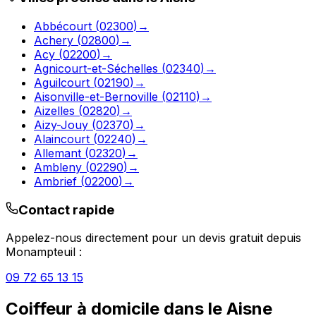
Abbécourt
(
02300
)
→
Achery
(
02800
)
→
Acy
(
02200
)
→
Agnicourt-et-Séchelles
(
02340
)
→
Aguilcourt
(
02190
)
→
Aisonville-et-Bernoville
(
02110
)
→
Aizelles
(
02820
)
→
Aizy-Jouy
(
02370
)
→
Alaincourt
(
02240
)
→
Allemant
(
02320
)
→
Ambleny
(
02290
)
→
Ambrief
(
02200
)
→
Contact rapide
Appelez-nous directement pour un devis gratuit depuis
Monampteuil
:
09 72 65 13 15
Coiffeur à domicile
dans le
Aisne