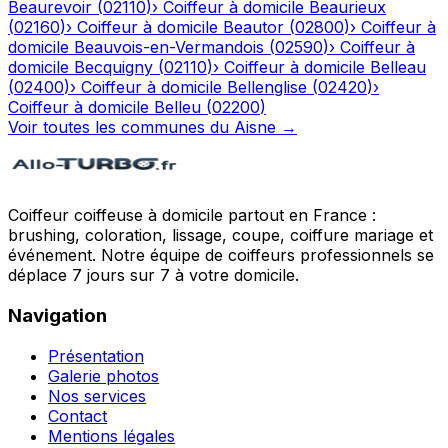
Beaurevoir
(
02110
)
›
Coiffeur à domicile
Beaurieux
(
02160
)
›
Coiffeur à domicile
Beautor
(
02800
)
›
Coiffeur à
domicile
Beauvois-en-Vermandois
(
02590
)
›
Coiffeur à
domicile
Becquigny
(
02110
)
›
Coiffeur à domicile
Belleau
(
02400
)
›
Coiffeur à domicile
Bellenglise
(
02420
)
›
Coiffeur à domicile
Belleu
(
02200
)
Voir toutes les communes du
Aisne
→
Coiffeur coiffeuse à domicile partout en France :
brushing, coloration, lissage, coupe, coiffure mariage et
événement. Notre équipe de coiffeurs professionnels se
déplace 7 jours sur 7 à votre domicile.
Navigation
Présentation
Galerie photos
Nos services
Contact
Mentions légales