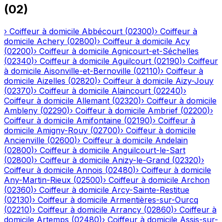
(
02
)
›
Coiffeur à domicile
Abbécourt
(
02300
)
›
Coiffeur à
domicile
Achery
(
02800
)
›
Coiffeur à domicile
Acy
(
02200
)
›
Coiffeur à domicile
Agnicourt-et-Séchelles
(
02340
)
›
Coiffeur à domicile
Aguilcourt
(
02190
)
›
Coiffeur
à domicile
Aisonville-et-Bernoville
(
02110
)
›
Coiffeur à
domicile
Aizelles
(
02820
)
›
Coiffeur à domicile
Aizy-Jouy
(
02370
)
›
Coiffeur à domicile
Alaincourt
(
02240
)
›
Coiffeur à domicile
Allemant
(
02320
)
›
Coiffeur à domicile
Ambleny
(
02290
)
›
Coiffeur à domicile
Ambrief
(
02200
)
›
Coiffeur à domicile
Amifontaine
(
02190
)
›
Coiffeur à
domicile
Amigny-Rouy
(
02700
)
›
Coiffeur à domicile
Ancienville
(
02600
)
›
Coiffeur à domicile
Andelain
(
02800
)
›
Coiffeur à domicile
Anguilcourt-le-Sart
(
02800
)
›
Coiffeur à domicile
Anizy-le-Grand
(
02320
)
›
Coiffeur à domicile
Annois
(
02480
)
›
Coiffeur à domicile
Any-Martin-Rieux
(
02500
)
›
Coiffeur à domicile
Archon
(
02360
)
›
Coiffeur à domicile
Arcy-Sainte-Restitue
(
02130
)
›
Coiffeur à domicile
Armentières-sur-Ourcq
(
02210
)
›
Coiffeur à domicile
Arrancy
(
02860
)
›
Coiffeur à
domicile
Artemps
(
02480
)
›
Coiffeur à domicile
Assis-sur-