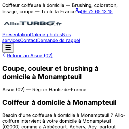
Coiffeur coiffeuse à domicile — Brushing, coloration,
lissage, coupe — Toute la France
09 72 65 13 15
Présentation
Galerie photos
Nos
services
Contact
Demande de rappel
Retour au
Aisne
(
02
)
Coupe, couleur et brushing à
domicile à Monampteuil
Aisne
(
02
) — Région
Hauts-de-France
Coiffeur à domicile
à
Monampteuil
Besoin d'une coiffeuse à domicile à Monampteuil ? Allo-
coiffure intervient à votre domicile à Monampteuil
(02000) comme à Abbécourt, Achery, Acy, partout