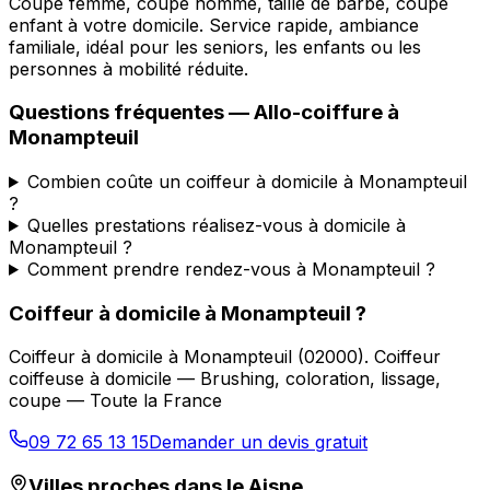
Coupe femme, coupe homme, taille de barbe, coupe
enfant à votre domicile. Service rapide, ambiance
familiale, idéal pour les seniors, les enfants ou les
personnes à mobilité réduite.
Questions fréquentes —
Allo-coiffure
à
Monampteuil
Combien coûte un coiffeur à domicile à Monampteuil
?
Quelles prestations réalisez-vous à domicile à
Monampteuil ?
Comment prendre rendez-vous à Monampteuil ?
Coiffeur à domicile
à
Monampteuil
?
Coiffeur à domicile
à
Monampteuil
(
02000
).
Coiffeur
coiffeuse à domicile — Brushing, coloration, lissage,
coupe — Toute la France
09 72 65 13 15
Demander un devis gratuit
Villes proches dans le
Aisne