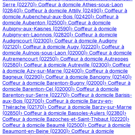
Serre
(
02270
)
›
Coiffeur à domicile
Athies-sous-Laon
(
02840
)
›
Coiffeur à domicile
Attilly
(
02490
)
›
Coiffeur à
domicile
Aubencheul-aux-Bois
(
02420
)
›
Coiffeur à
domicile
Aubenton
(
02500
)
›
Coiffeur à domicile
Aubigny-aux-Kaisnes
(
02590
)
›
Coiffeur à domicile
Aubigny-en-Laonnois
(
02820
)
›
Coiffeur à domicile
Audignicourt
(
02300
)
›
Coiffeur à domicile
Audigny
(
02120
)
›
Coiffeur à domicile
Augy
(
02220
)
›
Coiffeur à
domicile
Aulnois-sous-Laon
(
02000
)
›
Coiffeur à domicile
Autremencourt
(
02250
)
›
Coiffeur à domicile
Autreppes
(
02580
)
›
Coiffeur à domicile
Autreville
(
02300
)
›
Coiffeur
à domicile
Azy-sur-Marne
(
02400
)
›
Coiffeur à domicile
Bagneux
(
02290
)
›
Coiffeur à domicile
Bancigny
(
02140
)
›
Coiffeur à domicile
Barenton-Bugny
(
02000
)
›
Coiffeur à
domicile
Barenton-Cel
(
02000
)
›
Coiffeur à domicile
Barenton-sur-Serre
(
02270
)
›
Coiffeur à domicile
Barisis-
aux-Bois
(
02700
)
›
Coiffeur à domicile
Barzy-en-
Thiérache
(
02170
)
›
Coiffeur à domicile
Barzy-sur-Marne
(
02850
)
›
Coiffeur à domicile
Bassoles-Aulers
(
02380
)
›
Coiffeur à domicile
Bazoches-et-Saint-Thibaut
(
02220
)
›
Coiffeur à domicile
Beaumé
(
02500
)
›
Coiffeur à domicile
Beaumont-en-Beine
(
02300
)
›
Coiffeur à domicile