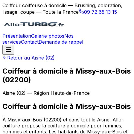
Coiffeur coiffeuse à domicile — Brushing, coloration,
lissage, coupe — Toute la France
09 72 65 13 15
Présentation
Galerie photos
Nos
services
Contact
Demande de rappel
Retour au
Aisne
(
02
)
Coiffeur à domicile à Missy-aux-Bois
(02200)
Aisne
(
02
) — Région
Hauts-de-France
Coiffeur à domicile
à
Missy-aux-Bois
À Missy-aux-Bois (02200) et dans tout le Aisne, Allo-
coiffure propose la coiffure à domicile pour femmes,
hommes et enfants. Les habitants de Missy-aux-Bois et