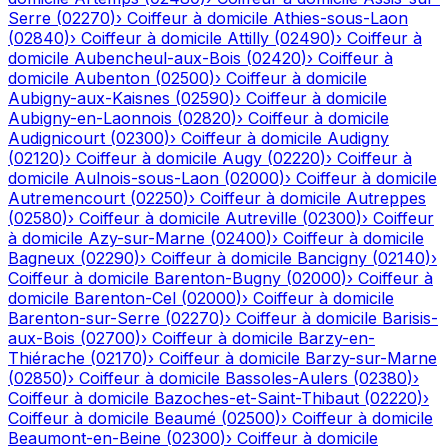
Serre
(
02270
)
›
Coiffeur à domicile
Athies-sous-Laon
(
02840
)
›
Coiffeur à domicile
Attilly
(
02490
)
›
Coiffeur à
domicile
Aubencheul-aux-Bois
(
02420
)
›
Coiffeur à
domicile
Aubenton
(
02500
)
›
Coiffeur à domicile
Aubigny-aux-Kaisnes
(
02590
)
›
Coiffeur à domicile
Aubigny-en-Laonnois
(
02820
)
›
Coiffeur à domicile
Audignicourt
(
02300
)
›
Coiffeur à domicile
Audigny
(
02120
)
›
Coiffeur à domicile
Augy
(
02220
)
›
Coiffeur à
domicile
Aulnois-sous-Laon
(
02000
)
›
Coiffeur à domicile
Autremencourt
(
02250
)
›
Coiffeur à domicile
Autreppes
(
02580
)
›
Coiffeur à domicile
Autreville
(
02300
)
›
Coiffeur
à domicile
Azy-sur-Marne
(
02400
)
›
Coiffeur à domicile
Bagneux
(
02290
)
›
Coiffeur à domicile
Bancigny
(
02140
)
›
Coiffeur à domicile
Barenton-Bugny
(
02000
)
›
Coiffeur à
domicile
Barenton-Cel
(
02000
)
›
Coiffeur à domicile
Barenton-sur-Serre
(
02270
)
›
Coiffeur à domicile
Barisis-
aux-Bois
(
02700
)
›
Coiffeur à domicile
Barzy-en-
Thiérache
(
02170
)
›
Coiffeur à domicile
Barzy-sur-Marne
(
02850
)
›
Coiffeur à domicile
Bassoles-Aulers
(
02380
)
›
Coiffeur à domicile
Bazoches-et-Saint-Thibaut
(
02220
)
›
Coiffeur à domicile
Beaumé
(
02500
)
›
Coiffeur à domicile
Beaumont-en-Beine
(
02300
)
›
Coiffeur à domicile