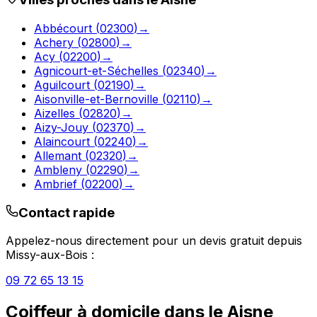
Abbécourt
(
02300
)
→
Achery
(
02800
)
→
Acy
(
02200
)
→
Agnicourt-et-Séchelles
(
02340
)
→
Aguilcourt
(
02190
)
→
Aisonville-et-Bernoville
(
02110
)
→
Aizelles
(
02820
)
→
Aizy-Jouy
(
02370
)
→
Alaincourt
(
02240
)
→
Allemant
(
02320
)
→
Ambleny
(
02290
)
→
Ambrief
(
02200
)
→
Contact rapide
Appelez-nous directement pour un devis gratuit depuis
Missy-aux-Bois
:
09 72 65 13 15
Coiffeur à domicile
dans le
Aisne