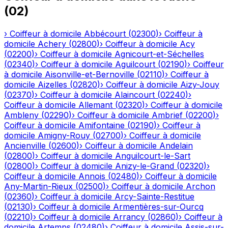
(
02
)
›
Coiffeur à domicile
Abbécourt
(
02300
)
›
Coiffeur à
domicile
Achery
(
02800
)
›
Coiffeur à domicile
Acy
(
02200
)
›
Coiffeur à domicile
Agnicourt-et-Séchelles
(
02340
)
›
Coiffeur à domicile
Aguilcourt
(
02190
)
›
Coiffeur
à domicile
Aisonville-et-Bernoville
(
02110
)
›
Coiffeur à
domicile
Aizelles
(
02820
)
›
Coiffeur à domicile
Aizy-Jouy
(
02370
)
›
Coiffeur à domicile
Alaincourt
(
02240
)
›
Coiffeur à domicile
Allemant
(
02320
)
›
Coiffeur à domicile
Ambleny
(
02290
)
›
Coiffeur à domicile
Ambrief
(
02200
)
›
Coiffeur à domicile
Amifontaine
(
02190
)
›
Coiffeur à
domicile
Amigny-Rouy
(
02700
)
›
Coiffeur à domicile
Ancienville
(
02600
)
›
Coiffeur à domicile
Andelain
(
02800
)
›
Coiffeur à domicile
Anguilcourt-le-Sart
(
02800
)
›
Coiffeur à domicile
Anizy-le-Grand
(
02320
)
›
Coiffeur à domicile
Annois
(
02480
)
›
Coiffeur à domicile
Any-Martin-Rieux
(
02500
)
›
Coiffeur à domicile
Archon
(
02360
)
›
Coiffeur à domicile
Arcy-Sainte-Restitue
(
02130
)
›
Coiffeur à domicile
Armentières-sur-Ourcq
(
02210
)
›
Coiffeur à domicile
Arrancy
(
02860
)
›
Coiffeur à
domicile
Artemps
(
02480
)
›
Coiffeur à domicile
Assis-sur-