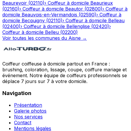
Beaurevoir
(
02110
)
›
Coiffeur à domicile
Beaurieux
(
02160
)
›
Coiffeur à domicile
Beautor
(
02800
)
›
Coiffeur à
domicile
Beauvois-en-Vermandois
(
02590
)
›
Coiffeur à
domicile
Becquigny
(
02110
)
›
Coiffeur à domicile
Belleau
(
02400
)
›
Coiffeur à domicile
Bellenglise
(
02420
)
›
Coiffeur à domicile
Belleu
(
02200
)
Voir toutes les communes du
Aisne
→
Coiffeur coiffeuse à domicile partout en France :
brushing, coloration, lissage, coupe, coiffure mariage et
événement. Notre équipe de coiffeurs professionnels se
déplace 7 jours sur 7 à votre domicile.
Navigation
Présentation
Galerie photos
Nos services
Contact
Mentions légales