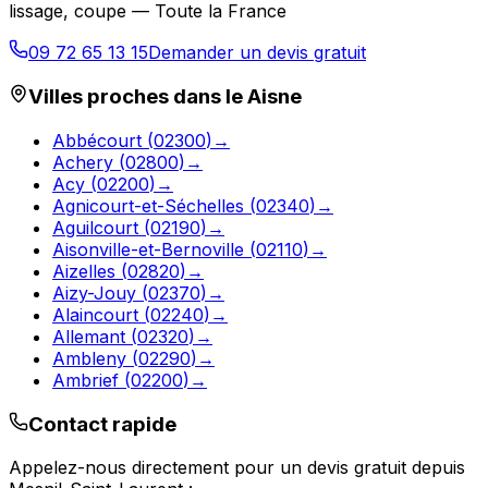
lissage, coupe — Toute la France
09 72 65 13 15
Demander un devis gratuit
Villes proches dans le
Aisne
Abbécourt
(
02300
)
→
Achery
(
02800
)
→
Acy
(
02200
)
→
Agnicourt-et-Séchelles
(
02340
)
→
Aguilcourt
(
02190
)
→
Aisonville-et-Bernoville
(
02110
)
→
Aizelles
(
02820
)
→
Aizy-Jouy
(
02370
)
→
Alaincourt
(
02240
)
→
Allemant
(
02320
)
→
Ambleny
(
02290
)
→
Ambrief
(
02200
)
→
Contact rapide
Appelez-nous directement pour un devis gratuit depuis