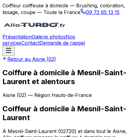
Coiffeur coiffeuse à domicile — Brushing, coloration,
lissage, coupe — Toute la France
09 72 65 13 15
Présentation
Galerie photos
Nos
services
Contact
Demande de rappel
Retour au
Aisne
(
02
)
Coiffure à domicile à Mesnil-Saint-
Laurent et alentours
Aisne
(
02
) — Région
Hauts-de-France
Coiffeur à domicile
à
Mesnil-Saint-
Laurent
À Mesnil-Saint-Laurent (02720) et dans tout le Aisne,