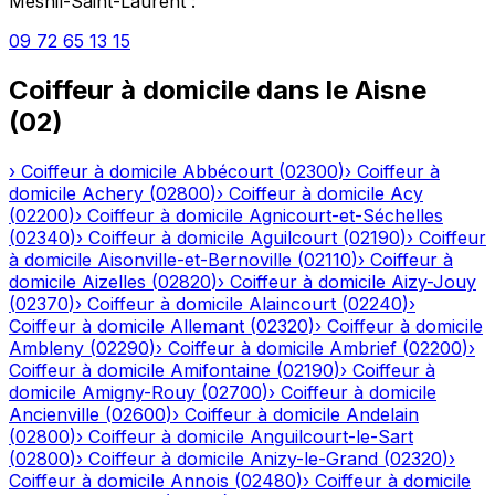
Mesnil-Saint-Laurent
:
09 72 65 13 15
Coiffeur à domicile
dans le
Aisne
(
02
)
›
Coiffeur à domicile
Abbécourt
(
02300
)
›
Coiffeur à
domicile
Achery
(
02800
)
›
Coiffeur à domicile
Acy
(
02200
)
›
Coiffeur à domicile
Agnicourt-et-Séchelles
(
02340
)
›
Coiffeur à domicile
Aguilcourt
(
02190
)
›
Coiffeur
à domicile
Aisonville-et-Bernoville
(
02110
)
›
Coiffeur à
domicile
Aizelles
(
02820
)
›
Coiffeur à domicile
Aizy-Jouy
(
02370
)
›
Coiffeur à domicile
Alaincourt
(
02240
)
›
Coiffeur à domicile
Allemant
(
02320
)
›
Coiffeur à domicile
Ambleny
(
02290
)
›
Coiffeur à domicile
Ambrief
(
02200
)
›
Coiffeur à domicile
Amifontaine
(
02190
)
›
Coiffeur à
domicile
Amigny-Rouy
(
02700
)
›
Coiffeur à domicile
Ancienville
(
02600
)
›
Coiffeur à domicile
Andelain
(
02800
)
›
Coiffeur à domicile
Anguilcourt-le-Sart
(
02800
)
›
Coiffeur à domicile
Anizy-le-Grand
(
02320
)
›
Coiffeur à domicile
Annois
(
02480
)
›
Coiffeur à domicile