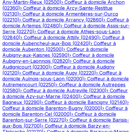
Any-Martin-Rieux
(
02500
)
›
Coiffeur à domicile
Archon
(
02360
)
›
Coiffeur à domicile
Arcy-Sainte-Restitue
(
02130
)
›
Coiffeur à domicile
Armentières-sur-Ourcq
(
02210
)
›
Coiffeur à domicile
Arrancy
(
02860
)
›
Coiffeur à
domicile
Artemps
(
02480
)
›
Coiffeur à domicile
Assis-sur-
Serre
(
02270
)
›
Coiffeur à domicile
Athies-sous-Laon
(
02840
)
›
Coiffeur à domicile
Attilly
(
02490
)
›
Coiffeur à
domicile
Aubencheul-aux-Bois
(
02420
)
›
Coiffeur à
domicile
Aubenton
(
02500
)
›
Coiffeur à domicile
Aubigny-aux-Kaisnes
(
02590
)
›
Coiffeur à domicile
Aubigny-en-Laonnois
(
02820
)
›
Coiffeur à domicile
Audignicourt
(
02300
)
›
Coiffeur à domicile
Audigny
(
02120
)
›
Coiffeur à domicile
Augy
(
02220
)
›
Coiffeur à
domicile
Aulnois-sous-Laon
(
02000
)
›
Coiffeur à domicile
Autremencourt
(
02250
)
›
Coiffeur à domicile
Autreppes
(
02580
)
›
Coiffeur à domicile
Autreville
(
02300
)
›
Coiffeur
à domicile
Azy-sur-Marne
(
02400
)
›
Coiffeur à domicile
Bagneux
(
02290
)
›
Coiffeur à domicile
Bancigny
(
02140
)
›
Coiffeur à domicile
Barenton-Bugny
(
02000
)
›
Coiffeur à
domicile
Barenton-Cel
(
02000
)
›
Coiffeur à domicile
Barenton-sur-Serre
(
02270
)
›
Coiffeur à domicile
Barisis-
aux-Bois
(
02700
)
›
Coiffeur à domicile
Barzy-en-
Thiérache
(
02170
)
›
Coiffeur à domicile
Barzy-sur-Marne