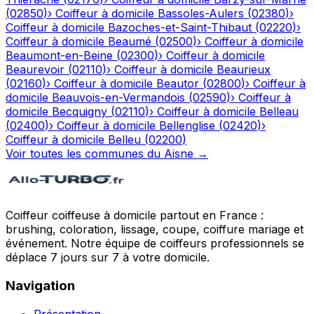
(
02850
)
›
Coiffeur à domicile
Bassoles-Aulers
(
02380
)
›
Coiffeur à domicile
Bazoches-et-Saint-Thibaut
(
02220
)
›
Coiffeur à domicile
Beaumé
(
02500
)
›
Coiffeur à domicile
Beaumont-en-Beine
(
02300
)
›
Coiffeur à domicile
Beaurevoir
(
02110
)
›
Coiffeur à domicile
Beaurieux
(
02160
)
›
Coiffeur à domicile
Beautor
(
02800
)
›
Coiffeur à
domicile
Beauvois-en-Vermandois
(
02590
)
›
Coiffeur à
domicile
Becquigny
(
02110
)
›
Coiffeur à domicile
Belleau
(
02400
)
›
Coiffeur à domicile
Bellenglise
(
02420
)
›
Coiffeur à domicile
Belleu
(
02200
)
Voir toutes les communes du
Aisne
→
Coiffeur coiffeuse à domicile partout en France :
brushing, coloration, lissage, coupe, coiffure mariage et
événement. Notre équipe de coiffeurs professionnels se
déplace 7 jours sur 7 à votre domicile.
Navigation
Présentation