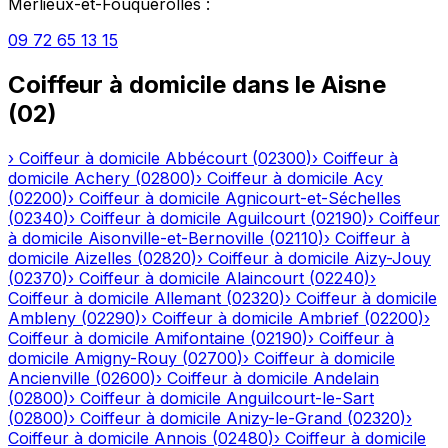
Merlieux-et-Fouquerolles
:
09 72 65 13 15
Coiffeur à domicile
dans le
Aisne
(
02
)
›
Coiffeur à domicile
Abbécourt
(
02300
)
›
Coiffeur à
domicile
Achery
(
02800
)
›
Coiffeur à domicile
Acy
(
02200
)
›
Coiffeur à domicile
Agnicourt-et-Séchelles
(
02340
)
›
Coiffeur à domicile
Aguilcourt
(
02190
)
›
Coiffeur
à domicile
Aisonville-et-Bernoville
(
02110
)
›
Coiffeur à
domicile
Aizelles
(
02820
)
›
Coiffeur à domicile
Aizy-Jouy
(
02370
)
›
Coiffeur à domicile
Alaincourt
(
02240
)
›
Coiffeur à domicile
Allemant
(
02320
)
›
Coiffeur à domicile
Ambleny
(
02290
)
›
Coiffeur à domicile
Ambrief
(
02200
)
›
Coiffeur à domicile
Amifontaine
(
02190
)
›
Coiffeur à
domicile
Amigny-Rouy
(
02700
)
›
Coiffeur à domicile
Ancienville
(
02600
)
›
Coiffeur à domicile
Andelain
(
02800
)
›
Coiffeur à domicile
Anguilcourt-le-Sart
(
02800
)
›
Coiffeur à domicile
Anizy-le-Grand
(
02320
)
›
Coiffeur à domicile
Annois
(
02480
)
›
Coiffeur à domicile