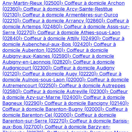
Any-Martin-Rieux
(
02500
)
›
Coiffeur à domicile
Archon
(
02360
)
›
Coiffeur à domicile
Arcy-Sainte-Restitue
(
02130
)
›
Coiffeur à domicile
Armentières-sur-Ourcq
(
02210
)
›
Coiffeur à domicile
Arrancy
(
02860
)
›
Coiffeur à
domicile
Artemps
(
02480
)
›
Coiffeur à domicile
Assis-sur-
Serre
(
02270
)
›
Coiffeur à domicile
Athies-sous-Laon
(
02840
)
›
Coiffeur à domicile
Attilly
(
02490
)
›
Coiffeur à
domicile
Aubencheul-aux-Bois
(
02420
)
›
Coiffeur à
domicile
Aubenton
(
02500
)
›
Coiffeur à domicile
Aubigny-aux-Kaisnes
(
02590
)
›
Coiffeur à domicile
Aubigny-en-Laonnois
(
02820
)
›
Coiffeur à domicile
Audignicourt
(
02300
)
›
Coiffeur à domicile
Audigny
(
02120
)
›
Coiffeur à domicile
Augy
(
02220
)
›
Coiffeur à
domicile
Aulnois-sous-Laon
(
02000
)
›
Coiffeur à domicile
Autremencourt
(
02250
)
›
Coiffeur à domicile
Autreppes
(
02580
)
›
Coiffeur à domicile
Autreville
(
02300
)
›
Coiffeur
à domicile
Azy-sur-Marne
(
02400
)
›
Coiffeur à domicile
Bagneux
(
02290
)
›
Coiffeur à domicile
Bancigny
(
02140
)
›
Coiffeur à domicile
Barenton-Bugny
(
02000
)
›
Coiffeur à
domicile
Barenton-Cel
(
02000
)
›
Coiffeur à domicile
Barenton-sur-Serre
(
02270
)
›
Coiffeur à domicile
Barisis-
aux-Bois
(
02700
)
›
Coiffeur à domicile
Barzy-en-