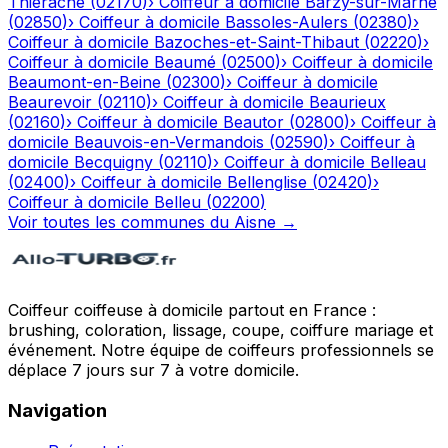
Thiérache
(
02170
)
›
Coiffeur à domicile
Barzy-sur-Marne
(
02850
)
›
Coiffeur à domicile
Bassoles-Aulers
(
02380
)
›
Coiffeur à domicile
Bazoches-et-Saint-Thibaut
(
02220
)
›
Coiffeur à domicile
Beaumé
(
02500
)
›
Coiffeur à domicile
Beaumont-en-Beine
(
02300
)
›
Coiffeur à domicile
Beaurevoir
(
02110
)
›
Coiffeur à domicile
Beaurieux
(
02160
)
›
Coiffeur à domicile
Beautor
(
02800
)
›
Coiffeur à
domicile
Beauvois-en-Vermandois
(
02590
)
›
Coiffeur à
domicile
Becquigny
(
02110
)
›
Coiffeur à domicile
Belleau
(
02400
)
›
Coiffeur à domicile
Bellenglise
(
02420
)
›
Coiffeur à domicile
Belleu
(
02200
)
Voir toutes les communes du
Aisne
→
Coiffeur coiffeuse à domicile partout en France :
brushing, coloration, lissage, coupe, coiffure mariage et
événement. Notre équipe de coiffeurs professionnels se
déplace 7 jours sur 7 à votre domicile.
Navigation