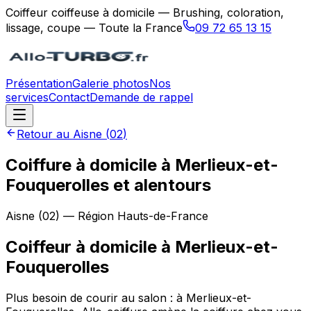
Coiffeur coiffeuse à domicile — Brushing, coloration,
lissage, coupe — Toute la France
09 72 65 13 15
Présentation
Galerie photos
Nos
services
Contact
Demande de rappel
Retour au
Aisne
(
02
)
Coiffure à domicile à Merlieux-et-
Fouquerolles et alentours
Aisne
(
02
) — Région
Hauts-de-France
Coiffeur à domicile
à
Merlieux-et-
Fouquerolles
Plus besoin de courir au salon : à Merlieux-et-