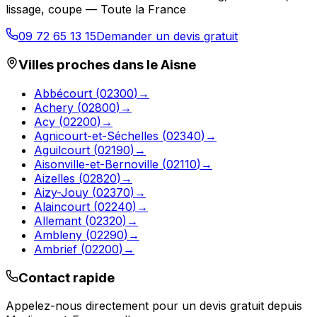
lissage, coupe — Toute la France
09 72 65 13 15
Demander un devis gratuit
Villes proches dans le
Aisne
Abbécourt
(
02300
)
→
Achery
(
02800
)
→
Acy
(
02200
)
→
Agnicourt-et-Séchelles
(
02340
)
→
Aguilcourt
(
02190
)
→
Aisonville-et-Bernoville
(
02110
)
→
Aizelles
(
02820
)
→
Aizy-Jouy
(
02370
)
→
Alaincourt
(
02240
)
→
Allemant
(
02320
)
→
Ambleny
(
02290
)
→
Ambrief
(
02200
)
→
Contact rapide
Appelez-nous directement pour un devis gratuit depuis