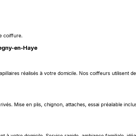
 coiffure.
regny-en-Haye
capillaires réalisés à votre domicile. Nos coiffeurs utilise
ivés. Mise en plis, chignon, attaches, essai préalable inclu
 votre domicile. Service rapide, ambiance familiale, idéal