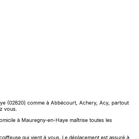
Haye (02820) comme à Abbécourt, Achery, Acy, partout
ez vous.
omicile à Mauregny-en-Haye maîtrise toutes les
oiffeuse qui vient à vous. Le déplacement est assuré à