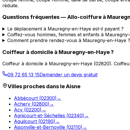
réduite.
Questions fréquentes —
Allo-coiffure
à
Mauregn
Le déplacement à Mauregny-en-Haye est-il payant ?
Coiffez-vous hommes, femmes et enfants à Mauregny
Comment prendre rendez-vous à Mauregny-en-Haye 
Coiffeur à domicile
à
Mauregny-en-Haye
?
Coiffeur à domicile
à
Mauregny-en-Haye
(
02820
).
Coiffeu
09 72 65 13 15
Demander un devis gratuit
Villes proches dans le
Aisne
Abbécourt
(
02300
)
→
Achery
(
02800
)
→
Acy
(
02200
)
→
Agnicourt-et-Séchelles
(
02340
)
→
Aguilcourt
(
02190
)
→
Aisonville-et-Bernoville
(
02110
)
→