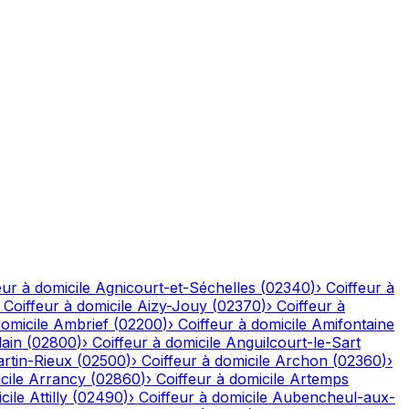
eur à domicile
Agnicourt-et-Séchelles
(
02340
)
›
Coiffeur à
›
Coiffeur à domicile
Aizy-Jouy
(
02370
)
›
Coiffeur à
domicile
Ambrief
(
02200
)
›
Coiffeur à domicile
Amifontaine
ain
(
02800
)
›
Coiffeur à domicile
Anguilcourt-le-Sart
rtin-Rieux
(
02500
)
›
Coiffeur à domicile
Archon
(
02360
)
›
cile
Arrancy
(
02860
)
›
Coiffeur à domicile
Artemps
cile
Attilly
(
02490
)
›
Coiffeur à domicile
Aubencheul-aux-