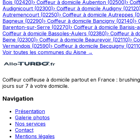
Bois
(
02420
)
›
Coiffeur à domicile
Aubenton
(
02500
)
›
Coif
Audignicourt
(
02300
)
›
Coiffeur à domicile
Audigny
(
02120
Autremencourt
(
02250
)
›
Coiffeur à domicile
Autreppes
(
0
Bagneux
(
02290
)
›
Coiffeur à domicile
Bancigny
(
02140
)
›
Barenton-sur-Serre
(
02270
)
›
Coiffeur à domicile
Barisis-
Coiffeur à domicile
Bassoles-Aulers
(
02380
)
›
Coiffeur à d
Beine
(
02300
)
›
Coiffeur à domicile
Beaurevoir
(
02110
)
›
Co
Vermandois
(
02590
)
›
Coiffeur à domicile
Becquigny
(
0211
Voir toutes les communes du
Aisne
→
Coiffeur coiffeuse à domicile partout en France : brushin
jours sur 7 à votre domicile.
Navigation
Présentation
Galerie photos
Nos services
Contact
Mentions légales