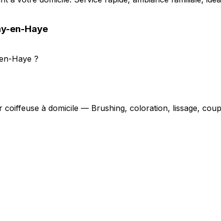
y-en-Haye
-en-Haye ?
?
r coiffeuse à domicile — Brushing, coloration, lissage, co