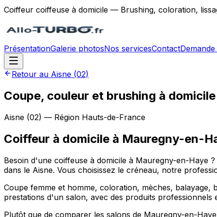
Coiffeur coiffeuse à domicile — Brushing, coloration, lis
Présentation
Galerie photos
Nos services
Contact
Demande 
Retour au
Aisne
(
02
)
Coupe, couleur et brushing à domici
Aisne
(
02
) — Région
Hauts-de-France
Coiffeur à domicile
à
Mauregny-en-H
Besoin d'une coiffeuse à domicile à Mauregny-en-Haye ? 
dans le Aisne. Vous choisissez le créneau, notre professio
Coupe femme et homme, coloration, mèches, balayage, bru
prestations d'un salon, avec des produits professionnels 
Plutôt que de comparer les salons de Mauregny-en-Haye e