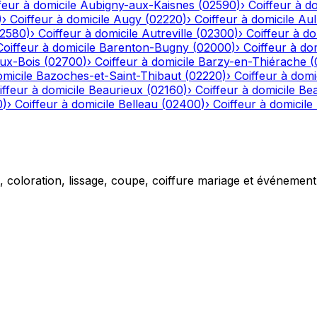
feur à domicile
Aubigny-aux-Kaisnes
(
02590
)
›
Coiffeur à do
)
›
Coiffeur à domicile
Augy
(
02220
)
›
Coiffeur à domicile
Aul
2580
)
›
Coiffeur à domicile
Autreville
(
02300
)
›
Coiffeur à do
Coiffeur à domicile
Barenton-Bugny
(
02000
)
›
Coiffeur à dom
aux-Bois
(
02700
)
›
Coiffeur à domicile
Barzy-en-Thiérache
(
omicile
Bazoches-et-Saint-Thibaut
(
02220
)
›
Coiffeur à domi
iffeur à domicile
Beaurieux
(
02160
)
›
Coiffeur à domicile
Be
0
)
›
Coiffeur à domicile
Belleau
(
02400
)
›
Coiffeur à domicile
g, coloration, lissage, coupe, coiffure mariage et événemen