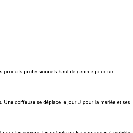
nt des produits professionnels haut de gamme pour un
s. Une coiffeuse se déplace le jour J pour la mariée et ses
 pour les seniors, les enfants ou les personnes à mobilité