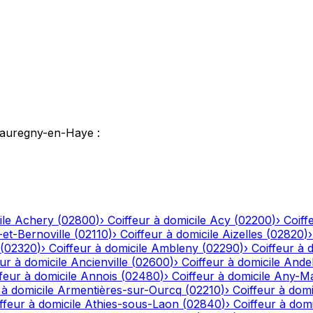
auregny-en-Haye
:
ile
Achery
(
02800
)
›
Coiffeur à domicile
Acy
(
02200
)
›
Coiff
-et-Bernoville
(
02110
)
›
Coiffeur à domicile
Aizelles
(
02820
)
(
02320
)
›
Coiffeur à domicile
Ambleny
(
02290
)
›
Coiffeur à 
ur à domicile
Ancienville
(
02600
)
›
Coiffeur à domicile
Andel
feur à domicile
Annois
(
02480
)
›
Coiffeur à domicile
Any-Ma
 à domicile
Armentières-sur-Ourcq
(
02210
)
›
Coiffeur à domi
ffeur à domicile
Athies-sous-Laon
(
02840
)
›
Coiffeur à domi