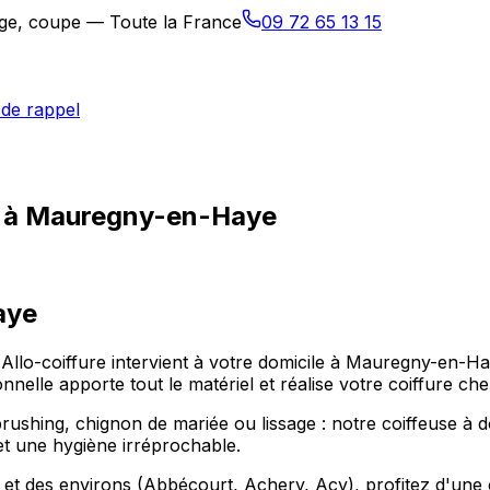
sage, coupe — Toute la France
09 72 65 13 15
de rappel
le à Mauregny-en-Haye
aye
Allo-coiffure intervient à votre domicile à Mauregny-en-
nnelle apporte tout le matériel et réalise votre coiffure ch
shing, chignon de mariée ou lissage : notre coiffeuse à d
et une hygiène irréprochable.
t des environs (Abbécourt, Achery, Acy), profitez d'une c