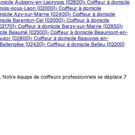
micile
Aubigny-en-Laonnois
(
02820
)
›
Coiffeur à domicile
nois-sous-Laon
(
02000
)
›
Coiffeur à domicile
micile
Azy-sur-Marne
(
02400
)
›
Coiffeur à domicile
icile
Barenton-Cel
(
02000
)
›
Coiffeur à domicile
02170
)
›
Coiffeur à domicile
Barzy-sur-Marne
(
02850
)
›
cile
Beaumé
(
02500
)
›
Coiffeur à domicile
Beaumont-en-
autor
(
02800
)
›
Coiffeur à domicile
Beauvois-en-
Bellenglise
(
02420
)
›
Coiffeur à domicile
Belleu
(
02200
)
t. Notre équipe de coiffeurs professionnels se déplace 7