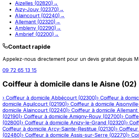
Aizelles
(
02820
)
→
Aizy-Jouy
(
02370
)
→
Alaincourt
(
02240
)
→
Allemant
(
02320
)
→
Ambleny
(
02290
)
→
Ambrief
(
02200
)
→
Contact rapide
Appelez-nous directement pour un devis gratuit depuis
M
09 72 65 13 15
Coiffeur à domicile
dans le
Aisne
(
02
)
›
Coiffeur à domicile
Abbécourt
(
02300
)
›
Coiffeur à domic
domicile
Aguilcourt
(
02190
)
›
Coiffeur à domicile
Aisonville
domicile
Alaincourt
(
02240
)
›
Coiffeur à domicile
Allemant
(
02190
)
›
Coiffeur à domicile
Amigny-Rouy
(
02700
)
›
Coiffe
(
02800
)
›
Coiffeur à domicile
Anizy-le-Grand
(
02320
)
›
Coif
Coiffeur à domicile
Arcy-Sainte-Restitue
(
02130
)
›
Coiffeur
(
02480
)
›
Coiffeur à domicile
Assis-sur-Serre
(
02270
)
›
Coi