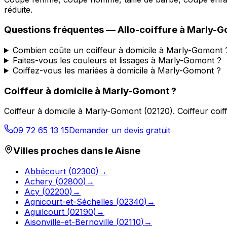
réduite.
Questions fréquentes —
Allo-coiffure
à
Marly-G
Combien coûte un coiffeur à domicile à Marly-Gomont 
Faites-vous les couleurs et lissages à Marly-Gomont ?
Coiffez-vous les mariées à domicile à Marly-Gomont ?
Coiffeur à domicile
à
Marly-Gomont
?
Coiffeur à domicile
à
Marly-Gomont
(
02120
).
Coiffeur coi
09 72 65 13 15
Demander un devis gratuit
Villes proches dans le
Aisne
Abbécourt
(
02300
)
→
Achery
(
02800
)
→
Acy
(
02200
)
→
Agnicourt-et-Séchelles
(
02340
)
→
Aguilcourt
(
02190
)
→
Aisonville-et-Bernoville
(
02110
)
→