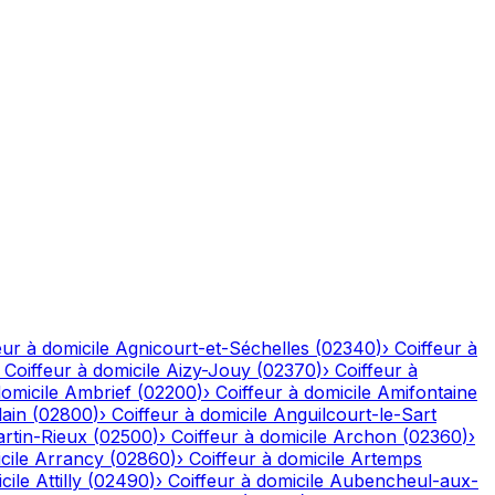
eur à domicile
Agnicourt-et-Séchelles
(
02340
)
›
Coiffeur à
›
Coiffeur à domicile
Aizy-Jouy
(
02370
)
›
Coiffeur à
domicile
Ambrief
(
02200
)
›
Coiffeur à domicile
Amifontaine
ain
(
02800
)
›
Coiffeur à domicile
Anguilcourt-le-Sart
rtin-Rieux
(
02500
)
›
Coiffeur à domicile
Archon
(
02360
)
›
cile
Arrancy
(
02860
)
›
Coiffeur à domicile
Artemps
cile
Attilly
(
02490
)
›
Coiffeur à domicile
Aubencheul-aux-