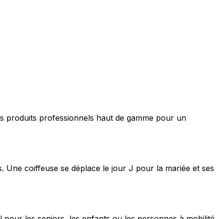
nt des produits professionnels haut de gamme pour un
s. Une coiffeuse se déplace le jour J pour la mariée et ses
 pour les seniors, les enfants ou les personnes à mobilité