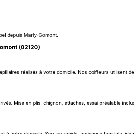
ppel depuis Marly-Gomont.
-Gomont (02120)
capillaires réalisés à votre domicile. Nos coiffeurs utilise
ivés. Mise en plis, chignon, attaches, essai préalable inclu
 votre domicile. Service rapide, ambiance familiale, idéal