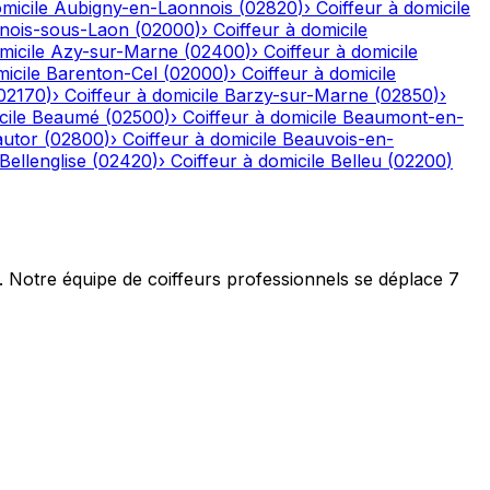
micile
Aubigny-en-Laonnois
(
02820
)
›
Coiffeur à domicile
nois-sous-Laon
(
02000
)
›
Coiffeur à domicile
micile
Azy-sur-Marne
(
02400
)
›
Coiffeur à domicile
icile
Barenton-Cel
(
02000
)
›
Coiffeur à domicile
02170
)
›
Coiffeur à domicile
Barzy-sur-Marne
(
02850
)
›
cile
Beaumé
(
02500
)
›
Coiffeur à domicile
Beaumont-en-
autor
(
02800
)
›
Coiffeur à domicile
Beauvois-en-
Bellenglise
(
02420
)
›
Coiffeur à domicile
Belleu
(
02200
)
t. Notre équipe de coiffeurs professionnels se déplace 7