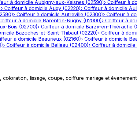
feur à domicile
Aubigny-aux-Kaisnes
(
02590
)
›
Coiffeur à do
)
›
Coiffeur à domicile
Augy
(
02220
)
›
Coiffeur à domicile
Aul
2580
)
›
Coiffeur à domicile
Autreville
(
02300
)
›
Coiffeur à do
Coiffeur à domicile
Barenton-Bugny
(
02000
)
›
Coiffeur à dom
aux-Bois
(
02700
)
›
Coiffeur à domicile
Barzy-en-Thiérache
(
omicile
Bazoches-et-Saint-Thibaut
(
02220
)
›
Coiffeur à domi
iffeur à domicile
Beaurieux
(
02160
)
›
Coiffeur à domicile
Be
0
)
›
Coiffeur à domicile
Belleau
(
02400
)
›
Coiffeur à domicile
g, coloration, lissage, coupe, coiffure mariage et événemen