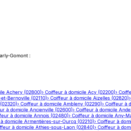
arly-Gomont
:
ile
Achery
(
02800
)
›
Coiffeur à domicile
Acy
(
02200
)
›
Coiff
-et-Bernoville
(
02110
)
›
Coiffeur à domicile
Aizelles
(
02820
)
(
02320
)
›
Coiffeur à domicile
Ambleny
(
02290
)
›
Coiffeur à 
ur à domicile
Ancienville
(
02600
)
›
Coiffeur à domicile
Andel
feur à domicile
Annois
(
02480
)
›
Coiffeur à domicile
Any-Ma
 à domicile
Armentières-sur-Ourcq
(
02210
)
›
Coiffeur à domi
ffeur à domicile
Athies-sous-Laon
(
02840
)
›
Coiffeur à domi