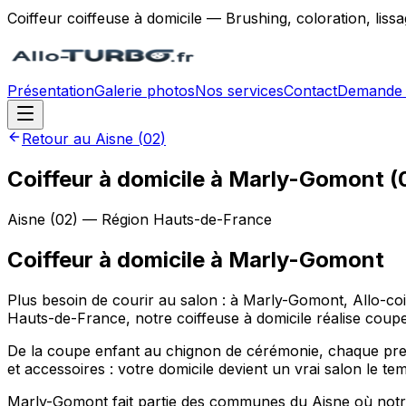
Coiffeur coiffeuse à domicile — Brushing, coloration, lis
Présentation
Galerie photos
Nos services
Contact
Demande 
Retour au
Aisne
(
02
)
Coiffeur à domicile à Marly-Gomont (
Aisne
(
02
) — Région
Hauts-de-France
Coiffeur à domicile
à
Marly-Gomont
Plus besoin de courir au salon : à Marly-Gomont, Allo-
Hauts-de-France, notre coiffeuse à domicile réalise coupe
De la coupe enfant au chignon de cérémonie, chaque pres
et accessoires : votre domicile devient un vrai salon le t
Marly-Gomont fait partie des communes du Aisne où notre c