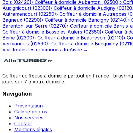
Bois
(
02420
)
›
Coiffeur à domicile
Aubenton
(
02500
)
›
Coif
Audignicourt
(
02300
)
›
Coiffeur à domicile
Audigny
(
02120
Autremencourt
(
02250
)
›
Coiffeur à domicile
Autreppes
(
0
Bagneux
(
02290
)
›
Coiffeur à domicile
Bancigny
(
02140
)
›
Barenton-sur-Serre
(
02270
)
›
Coiffeur à domicile
Barisis-
Coiffeur à domicile
Bassoles-Aulers
(
02380
)
›
Coiffeur à d
Beine
(
02300
)
›
Coiffeur à domicile
Beaurevoir
(
02110
)
›
Co
Vermandois
(
02590
)
›
Coiffeur à domicile
Becquigny
(
0211
Voir toutes les communes du
Aisne
→
Coiffeur coiffeuse à domicile partout en France : brushin
jours sur 7 à votre domicile.
Navigation
Présentation
Galerie photos
Nos services
Contact
Mentions légales