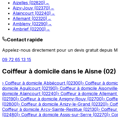
Aizelles
(
02820
)
→
Aizy-Jouy
(
02370
)
→
Alaincourt
(
02240
)
→
Allemant
(
02320
)
→
Ambleny
(
02290
)
→
Ambrief
(
02200
)
→
Contact rapide
Appelez-nous directement pour un devis gratuit depuis
M
09 72 65 13 15
Coiffeur à domicile
dans le
Aisne
(
02
)
›
Coiffeur à domicile
Abbécourt
(
02300
)
›
Coiffeur à domic
domicile
Aguilcourt
(
02190
)
›
Coiffeur à domicile
Aisonville
domicile
Alaincourt
(
02240
)
›
Coiffeur à domicile
Allemant
(
02190
)
›
Coiffeur à domicile
Amigny-Rouy
(
02700
)
›
Coiffe
(
02800
)
›
Coiffeur à domicile
Anizy-le-Grand
(
02320
)
›
Coif
Coiffeur à domicile
Arcy-Sainte-Restitue
(
02130
)
›
Coiffeur
(
02480
)
›
Coiffeur à domicile
Assis-sur-Serre
(
02270
)
›
Coi