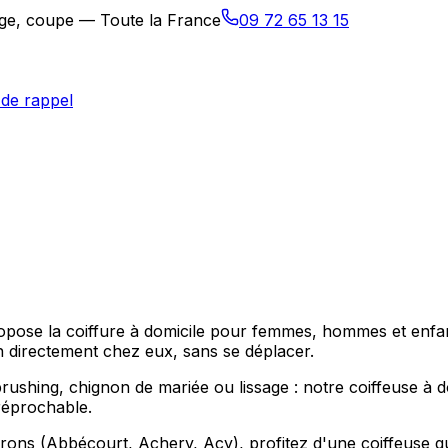
sage, coupe — Toute la France
09 72 65 13 15
de rappel
ropose la coiffure à domicile pour femmes, hommes et enfan
n directement chez eux, sans se déplacer.
hing, chignon de mariée ou lissage : notre coiffeuse à dom
réprochable.
rons (Abbécourt, Achery, Acy), profitez d'une coiffeuse qu