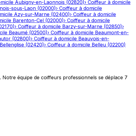
micile
Aubigny-en-Laonnois
(
02820
)
›
Coiffeur à domicile
nois-sous-Laon
(
02000
)
›
Coiffeur à domicile
micile
Azy-sur-Marne
(
02400
)
›
Coiffeur à domicile
icile
Barenton-Cel
(
02000
)
›
Coiffeur à domicile
02170
)
›
Coiffeur à domicile
Barzy-sur-Marne
(
02850
)
›
cile
Beaumé
(
02500
)
›
Coiffeur à domicile
Beaumont-en-
autor
(
02800
)
›
Coiffeur à domicile
Beauvois-en-
Bellenglise
(
02420
)
›
Coiffeur à domicile
Belleu
(
02200
)
t. Notre équipe de coiffeurs professionnels se déplace 7