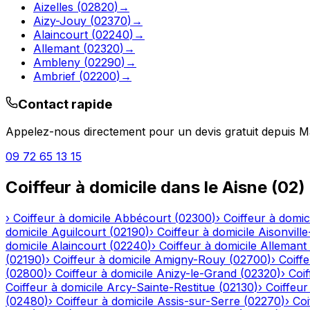
Aizelles
(
02820
)
→
Aizy-Jouy
(
02370
)
→
Alaincourt
(
02240
)
→
Allemant
(
02320
)
→
Ambleny
(
02290
)
→
Ambrief
(
02200
)
→
Contact rapide
Appelez-nous directement pour un devis gratuit depuis
M
09 72 65 13 15
Coiffeur à domicile
dans le
Aisne
(
02
)
›
Coiffeur à domicile
Abbécourt
(
02300
)
›
Coiffeur à domic
domicile
Aguilcourt
(
02190
)
›
Coiffeur à domicile
Aisonville
domicile
Alaincourt
(
02240
)
›
Coiffeur à domicile
Allemant
(
02190
)
›
Coiffeur à domicile
Amigny-Rouy
(
02700
)
›
Coiffe
(
02800
)
›
Coiffeur à domicile
Anizy-le-Grand
(
02320
)
›
Coif
Coiffeur à domicile
Arcy-Sainte-Restitue
(
02130
)
›
Coiffeur
(
02480
)
›
Coiffeur à domicile
Assis-sur-Serre
(
02270
)
›
Coi