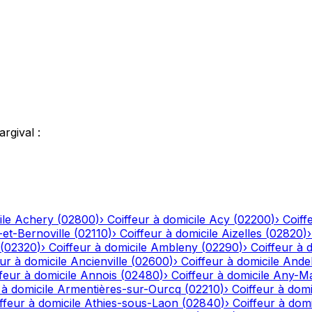
argival
:
ile
Achery
(
02800
)
›
Coiffeur à domicile
Acy
(
02200
)
›
Coiff
-et-Bernoville
(
02110
)
›
Coiffeur à domicile
Aizelles
(
02820
)
(
02320
)
›
Coiffeur à domicile
Ambleny
(
02290
)
›
Coiffeur à 
ur à domicile
Ancienville
(
02600
)
›
Coiffeur à domicile
Andel
feur à domicile
Annois
(
02480
)
›
Coiffeur à domicile
Any-Ma
 à domicile
Armentières-sur-Ourcq
(
02210
)
›
Coiffeur à domi
ffeur à domicile
Athies-sous-Laon
(
02840
)
›
Coiffeur à domi