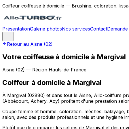
Coiffeur coiffeuse à domicile — Brushing, coloration, lis
Présentation
Galerie photos
Nos services
Contact
Demande 
Retour au
Aisne
(
02
)
Votre coiffeuse à domicile à Margival
Aisne
(
02
) — Région
Hauts-de-France
Coiffeur à domicile
à
Margival
À Margival (02880) et dans tout le Aisne, Allo-coiffure p
(Abbécourt, Achery, Acy) profitent d'une prestation salo
Coupe femme et homme, coloration, mèches, balayage, brus
salon, avec des produits professionnels et une hygiène ir
Plutôt que de comparer les salons de Margival et des envi