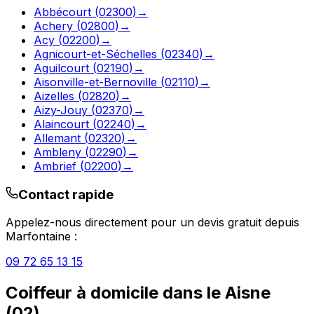
Abbécourt
(
02300
)
→
Achery
(
02800
)
→
Acy
(
02200
)
→
Agnicourt-et-Séchelles
(
02340
)
→
Aguilcourt
(
02190
)
→
Aisonville-et-Bernoville
(
02110
)
→
Aizelles
(
02820
)
→
Aizy-Jouy
(
02370
)
→
Alaincourt
(
02240
)
→
Allemant
(
02320
)
→
Ambleny
(
02290
)
→
Ambrief
(
02200
)
→
Contact rapide
Appelez-nous directement pour un devis gratuit depuis
Marfontaine
:
09 72 65 13 15
Coiffeur à domicile
dans le
Aisne
(
02
)