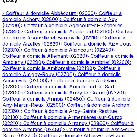
›
Coiffeur à domicile
Abbécourt
(
02300
)
›
Coiffeur à
domicile
Achery
(
02800
)
›
Coiffeur à domicile
Acy
(
02200
)
›
Coiffeur à domicile
Agnicourt-et-Séchelles
(
02340
)
›
Coiffeur à domicile
Aguilcourt
(
02190
)
›
Coiffeur
à domicile
Aisonville-et-Bernoville
(
02110
)
›
Coiffeur à
domicile
Aizelles
(
02820
)
›
Coiffeur à domicile
Aizy-Jouy
(
02370
)
›
Coiffeur à domicile
Alaincourt
(
02240
)
›
Coiffeur à domicile
Allemant
(
02320
)
›
Coiffeur à domicile
Ambleny
(
02290
)
›
Coiffeur à domicile
Ambrief
(
02200
)
›
Coiffeur à domicile
Amifontaine
(
02190
)
›
Coiffeur à
domicile
Amigny-Rouy
(
02700
)
›
Coiffeur à domicile
Ancienville
(
02600
)
›
Coiffeur à domicile
Andelain
(
02800
)
›
Coiffeur à domicile
Anguilcourt-le-Sart
(
02800
)
›
Coiffeur à domicile
Anizy-le-Grand
(
02320
)
›
Coiffeur à domicile
Annois
(
02480
)
›
Coiffeur à domicile
Any-Martin-Rieux
(
02500
)
›
Coiffeur à domicile
Archon
(
02360
)
›
Coiffeur à domicile
Arcy-Sainte-Restitue
(
02130
)
›
Coiffeur à domicile
Armentières-sur-Ourcq
(
02210
)
›
Coiffeur à domicile
Arrancy
(
02860
)
›
Coiffeur à
domicile
Artemps
(
02480
)
›
Coiffeur à domicile
Assis-sur-
Serre
(
02270
)
›
Coiffeur à domicile
Athies-sous-Laon