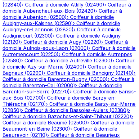
(
02840
)
›
Coiffeur à domicile
Attilly
(
02490
)
›
Coiffeur à
domicile
Aubencheul-aux-Bois
(
02420
)
›
Coiffeur à
domicile
Aubenton
(
02500
)
›
Coiffeur à domicile
Aubigny-aux-Kaisnes
(
02590
)
›
Coiffeur à domicile
Aubigny-en-Laonnois
(
02820
)
›
Coiffeur à domicile
Audignicourt
(
02300
)
›
Coiffeur à domicile
Audigny
(
02120
)
›
Coiffeur à domicile
Augy
(
02220
)
›
Coiffeur à
domicile
Aulnois-sous-Laon
(
02000
)
›
Coiffeur à domicile
Autremencourt
(
02250
)
›
Coiffeur à domicile
Autreppes
(
02580
)
›
Coiffeur à domicile
Autreville
(
02300
)
›
Coiffeur
à domicile
Azy-sur-Marne
(
02400
)
›
Coiffeur à domicile
Bagneux
(
02290
)
›
Coiffeur à domicile
Bancigny
(
02140
)
›
Coiffeur à domicile
Barenton-Bugny
(
02000
)
›
Coiffeur à
domicile
Barenton-Cel
(
02000
)
›
Coiffeur à domicile
Barenton-sur-Serre
(
02270
)
›
Coiffeur à domicile
Barisis-
aux-Bois
(
02700
)
›
Coiffeur à domicile
Barzy-en-
Thiérache
(
02170
)
›
Coiffeur à domicile
Barzy-sur-Marne
(
02850
)
›
Coiffeur à domicile
Bassoles-Aulers
(
02380
)
›
Coiffeur à domicile
Bazoches-et-Saint-Thibaut
(
02220
)
›
Coiffeur à domicile
Beaumé
(
02500
)
›
Coiffeur à domicile
Beaumont-en-Beine
(
02300
)
›
Coiffeur à domicile
Beaurevoir
(
02110
)
›
Coiffeur à domicile
Beaurieux