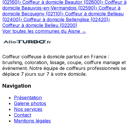
(
02160
)
›
Coiffeur à domicile
Beautor
(
02800
)
›
Coiffeur à
domicile
Beauvois-en-Vermandois
(
02590
)
›
Coiffeur à
domicile
Becquigny
(
02110
)
›
Coiffeur à domicile
Belleau
(
02400
)
›
Coiffeur à domicile
Bellenglise
(
02420
)
›
Coiffeur à domicile
Belleu
(
02200
)
Voir toutes les communes du
Aisne
→
Coiffeur coiffeuse à domicile partout en France :
brushing, coloration, lissage, coupe, coiffure mariage et
événement. Notre équipe de coiffeurs professionnels se
déplace 7 jours sur 7 à votre domicile.
Navigation
Présentation
Galerie photos
Nos services
Contact
Mentions légales