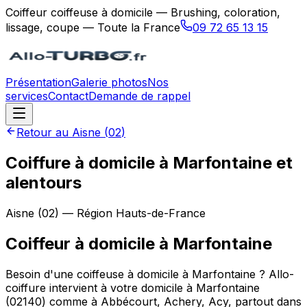
Coiffeur coiffeuse à domicile — Brushing, coloration,
lissage, coupe — Toute la France
09 72 65 13 15
Présentation
Galerie photos
Nos
services
Contact
Demande de rappel
Retour au
Aisne
(
02
)
Coiffure à domicile à Marfontaine et
alentours
Aisne
(
02
) — Région
Hauts-de-France
Coiffeur à domicile
à
Marfontaine
Besoin d'une coiffeuse à domicile à Marfontaine ? Allo-
coiffure intervient à votre domicile à Marfontaine
(02140) comme à Abbécourt, Achery, Acy, partout dans