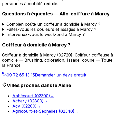
personnes à mobilité réduite.
Questions fréquentes —
Allo-coiffure
à
Marcy
Combien coûte un coiffeur à domicile à Marcy ?
Faites-vous les couleurs et lissages à Marcy ?
Intervenez-vous le week-end à Marcy ?
Coiffeur à domicile
à
Marcy
?
Coiffeur à domicile
à
Marcy
(
02720
).
Coiffeur coiffeuse à
domicile — Brushing, coloration, lissage, coupe — Toute
la France
09 72 65 13 15
Demander un devis gratuit
Villes proches dans le
Aisne
Abbécourt
(
02300
)
→
Achery
(
02800
)
→
Acy
(
02200
)
→
Agnicourt-et-Séchelles
(
02340
)
→