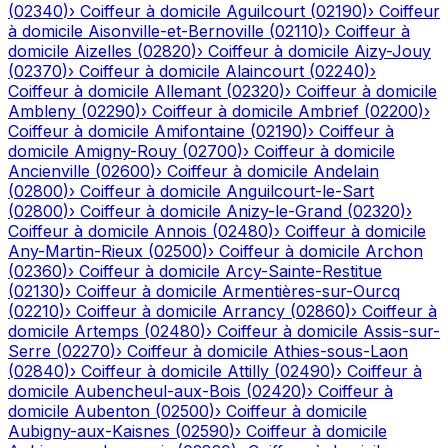
(
02340
)
›
Coiffeur à domicile
Aguilcourt
(
02190
)
›
Coiffeur
à domicile
Aisonville-et-Bernoville
(
02110
)
›
Coiffeur à
domicile
Aizelles
(
02820
)
›
Coiffeur à domicile
Aizy-Jouy
(
02370
)
›
Coiffeur à domicile
Alaincourt
(
02240
)
›
Coiffeur à domicile
Allemant
(
02320
)
›
Coiffeur à domicile
Ambleny
(
02290
)
›
Coiffeur à domicile
Ambrief
(
02200
)
›
Coiffeur à domicile
Amifontaine
(
02190
)
›
Coiffeur à
domicile
Amigny-Rouy
(
02700
)
›
Coiffeur à domicile
Ancienville
(
02600
)
›
Coiffeur à domicile
Andelain
(
02800
)
›
Coiffeur à domicile
Anguilcourt-le-Sart
(
02800
)
›
Coiffeur à domicile
Anizy-le-Grand
(
02320
)
›
Coiffeur à domicile
Annois
(
02480
)
›
Coiffeur à domicile
Any-Martin-Rieux
(
02500
)
›
Coiffeur à domicile
Archon
(
02360
)
›
Coiffeur à domicile
Arcy-Sainte-Restitue
(
02130
)
›
Coiffeur à domicile
Armentières-sur-Ourcq
(
02210
)
›
Coiffeur à domicile
Arrancy
(
02860
)
›
Coiffeur à
domicile
Artemps
(
02480
)
›
Coiffeur à domicile
Assis-sur-
Serre
(
02270
)
›
Coiffeur à domicile
Athies-sous-Laon
(
02840
)
›
Coiffeur à domicile
Attilly
(
02490
)
›
Coiffeur à
domicile
Aubencheul-aux-Bois
(
02420
)
›
Coiffeur à
domicile
Aubenton
(
02500
)
›
Coiffeur à domicile
Aubigny-aux-Kaisnes
(
02590
)
›
Coiffeur à domicile