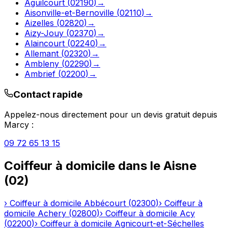
Aguilcourt
(
02190
)
→
Aisonville-et-Bernoville
(
02110
)
→
Aizelles
(
02820
)
→
Aizy-Jouy
(
02370
)
→
Alaincourt
(
02240
)
→
Allemant
(
02320
)
→
Ambleny
(
02290
)
→
Ambrief
(
02200
)
→
Contact rapide
Appelez-nous directement pour un devis gratuit depuis
Marcy
:
09 72 65 13 15
Coiffeur à domicile
dans le
Aisne
(
02
)
›
Coiffeur à domicile
Abbécourt
(
02300
)
›
Coiffeur à
domicile
Achery
(
02800
)
›
Coiffeur à domicile
Acy
(
02200
)
›
Coiffeur à domicile
Agnicourt-et-Séchelles