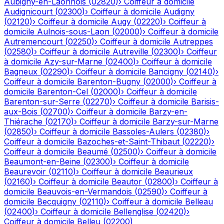
Aubigny-en-Laonnois
(
02820
)
›
Coiffeur à domicile
Audignicourt
(
02300
)
›
Coiffeur à domicile
Audigny
(
02120
)
›
Coiffeur à domicile
Augy
(
02220
)
›
Coiffeur à
domicile
Aulnois-sous-Laon
(
02000
)
›
Coiffeur à domicile
Autremencourt
(
02250
)
›
Coiffeur à domicile
Autreppes
(
02580
)
›
Coiffeur à domicile
Autreville
(
02300
)
›
Coiffeur
à domicile
Azy-sur-Marne
(
02400
)
›
Coiffeur à domicile
Bagneux
(
02290
)
›
Coiffeur à domicile
Bancigny
(
02140
)
›
Coiffeur à domicile
Barenton-Bugny
(
02000
)
›
Coiffeur à
domicile
Barenton-Cel
(
02000
)
›
Coiffeur à domicile
Barenton-sur-Serre
(
02270
)
›
Coiffeur à domicile
Barisis-
aux-Bois
(
02700
)
›
Coiffeur à domicile
Barzy-en-
Thiérache
(
02170
)
›
Coiffeur à domicile
Barzy-sur-Marne
(
02850
)
›
Coiffeur à domicile
Bassoles-Aulers
(
02380
)
›
Coiffeur à domicile
Bazoches-et-Saint-Thibaut
(
02220
)
›
Coiffeur à domicile
Beaumé
(
02500
)
›
Coiffeur à domicile
Beaumont-en-Beine
(
02300
)
›
Coiffeur à domicile
Beaurevoir
(
02110
)
›
Coiffeur à domicile
Beaurieux
(
02160
)
›
Coiffeur à domicile
Beautor
(
02800
)
›
Coiffeur à
domicile
Beauvois-en-Vermandois
(
02590
)
›
Coiffeur à
domicile
Becquigny
(
02110
)
›
Coiffeur à domicile
Belleau
(
02400
)
›
Coiffeur à domicile
Bellenglise
(
02420
)
›
Coiffeur à domicile
Belleu
(
02200
)