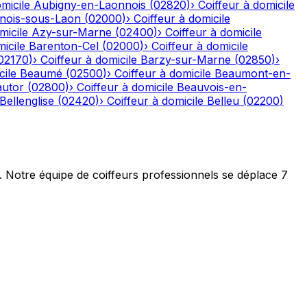
micile
Aubigny-en-Laonnois
(
02820
)
›
Coiffeur à domicile
nois-sous-Laon
(
02000
)
›
Coiffeur à domicile
micile
Azy-sur-Marne
(
02400
)
›
Coiffeur à domicile
icile
Barenton-Cel
(
02000
)
›
Coiffeur à domicile
02170
)
›
Coiffeur à domicile
Barzy-sur-Marne
(
02850
)
›
cile
Beaumé
(
02500
)
›
Coiffeur à domicile
Beaumont-en-
autor
(
02800
)
›
Coiffeur à domicile
Beauvois-en-
Bellenglise
(
02420
)
›
Coiffeur à domicile
Belleu
(
02200
)
t. Notre équipe de coiffeurs professionnels se déplace 7