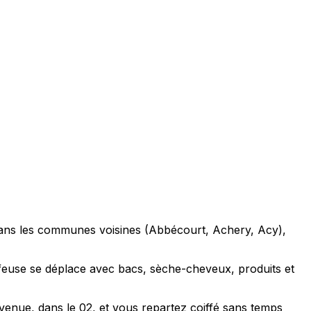
 dans les communes voisines (Abbécourt, Achery, Acy),
ffeuse se déplace avec bacs, sèche-cheveux, produits et
venue, dans le 02, et vous repartez coiffé sans temps