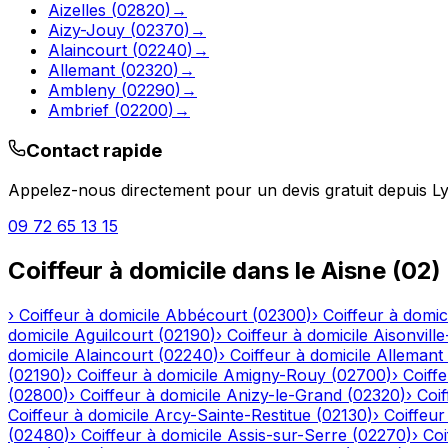
Aizelles
(
02820
)
→
Aizy-Jouy
(
02370
)
→
Alaincourt
(
02240
)
→
Allemant
(
02320
)
→
Ambleny
(
02290
)
→
Ambrief
(
02200
)
→
Contact rapide
Appelez-nous directement pour un devis gratuit depuis
Ly
09 72 65 13 15
Coiffeur à domicile
dans le
Aisne
(
02
)
›
Coiffeur à domicile
Abbécourt
(
02300
)
›
Coiffeur à domic
domicile
Aguilcourt
(
02190
)
›
Coiffeur à domicile
Aisonville
domicile
Alaincourt
(
02240
)
›
Coiffeur à domicile
Allemant
(
02190
)
›
Coiffeur à domicile
Amigny-Rouy
(
02700
)
›
Coiffe
(
02800
)
›
Coiffeur à domicile
Anizy-le-Grand
(
02320
)
›
Coif
Coiffeur à domicile
Arcy-Sainte-Restitue
(
02130
)
›
Coiffeur
(
02480
)
›
Coiffeur à domicile
Assis-sur-Serre
(
02270
)
›
Coi