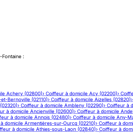
-Fontaine
:
ile
Achery
(
02800
)
›
Coiffeur à domicile
Acy
(
02200
)
›
Coiff
-et-Bernoville
(
02110
)
›
Coiffeur à domicile
Aizelles
(
02820
)
(
02320
)
›
Coiffeur à domicile
Ambleny
(
02290
)
›
Coiffeur à 
ur à domicile
Ancienville
(
02600
)
›
Coiffeur à domicile
Andel
feur à domicile
Annois
(
02480
)
›
Coiffeur à domicile
Any-Ma
 à domicile
Armentières-sur-Ourcq
(
02210
)
›
Coiffeur à domi
ffeur à domicile
Athies-sous-Laon
(
02840
)
›
Coiffeur à domi