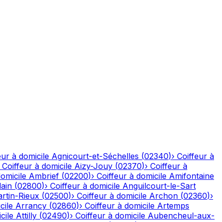
eur à domicile
Agnicourt-et-Séchelles
(
02340
)
›
Coiffeur à
›
Coiffeur à domicile
Aizy-Jouy
(
02370
)
›
Coiffeur à
domicile
Ambrief
(
02200
)
›
Coiffeur à domicile
Amifontaine
ain
(
02800
)
›
Coiffeur à domicile
Anguilcourt-le-Sart
rtin-Rieux
(
02500
)
›
Coiffeur à domicile
Archon
(
02360
)
›
cile
Arrancy
(
02860
)
›
Coiffeur à domicile
Artemps
cile
Attilly
(
02490
)
›
Coiffeur à domicile
Aubencheul-aux-