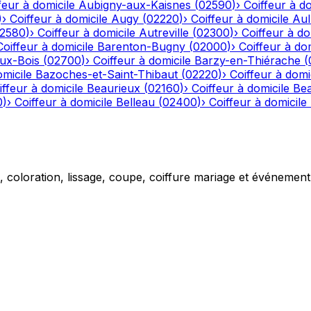
feur à domicile
Aubigny-aux-Kaisnes
(
02590
)
›
Coiffeur à do
)
›
Coiffeur à domicile
Augy
(
02220
)
›
Coiffeur à domicile
Aul
2580
)
›
Coiffeur à domicile
Autreville
(
02300
)
›
Coiffeur à do
Coiffeur à domicile
Barenton-Bugny
(
02000
)
›
Coiffeur à dom
aux-Bois
(
02700
)
›
Coiffeur à domicile
Barzy-en-Thiérache
(
omicile
Bazoches-et-Saint-Thibaut
(
02220
)
›
Coiffeur à domi
iffeur à domicile
Beaurieux
(
02160
)
›
Coiffeur à domicile
Be
0
)
›
Coiffeur à domicile
Belleau
(
02400
)
›
Coiffeur à domicile
g, coloration, lissage, coupe, coiffure mariage et événemen