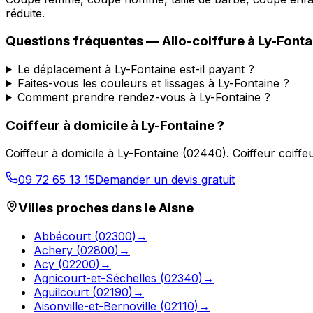
réduite.
Questions fréquentes —
Allo-coiffure
à
Ly-Fonta
Le déplacement à Ly-Fontaine est-il payant ?
Faites-vous les couleurs et lissages à Ly-Fontaine ?
Comment prendre rendez-vous à Ly-Fontaine ?
Coiffeur à domicile
à
Ly-Fontaine
?
Coiffeur à domicile
à
Ly-Fontaine
(
02440
).
Coiffeur coiff
09 72 65 13 15
Demander un devis gratuit
Villes proches dans le
Aisne
Abbécourt
(
02300
)
→
Achery
(
02800
)
→
Acy
(
02200
)
→
Agnicourt-et-Séchelles
(
02340
)
→
Aguilcourt
(
02190
)
→
Aisonville-et-Bernoville
(
02110
)
→