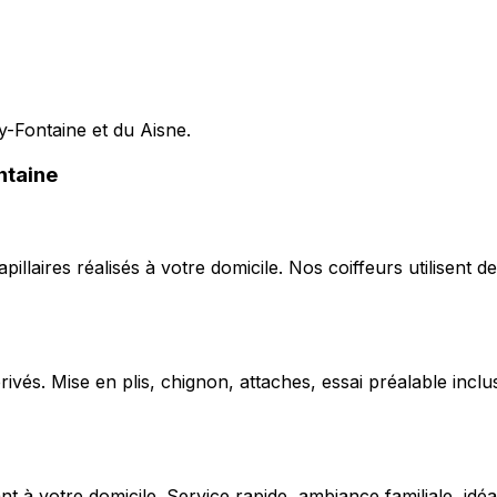
Ly-Fontaine et du Aisne.
ntaine
capillaires réalisés à votre domicile. Nos coiffeurs utilise
ivés. Mise en plis, chignon, attaches, essai préalable inclu
 votre domicile. Service rapide, ambiance familiale, idéal