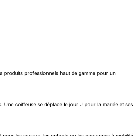
nt des produits professionnels haut de gamme pour un
s. Une coiffeuse se déplace le jour J pour la mariée et ses
 pour les seniors, les enfants ou les personnes à mobilité