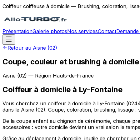
Coiffeur coiffeuse à domicile — Brushing, coloration, lis
Présentation
Galerie photos
Nos services
Contact
Demande 
Retour au
Aisne
(
02
)
Coupe, couleur et brushing à domicile
Aisne
(
02
) — Région
Hauts-de-France
Coiffeur à domicile
à
Ly-Fontaine
Vous cherchez un coiffeur à domicile à Ly-Fontaine (024
dans le Aisne (02). Coupe, coloration, brushing, lissage :
De la coupe enfant au chignon de cérémonie, chaque prest
accessoires : votre domicile devient un vrai salon le tem
Grâce au déplacement à domicile, inutile de chercher un 