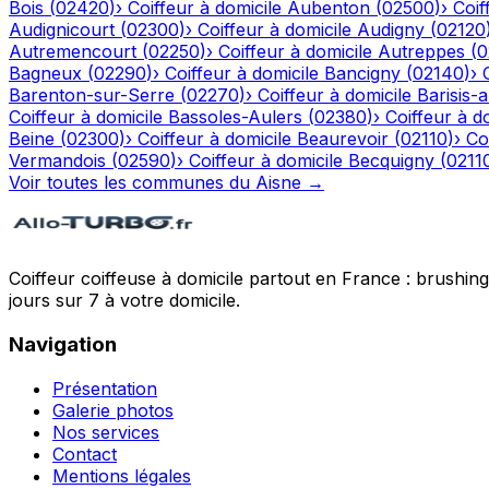
Bois
(
02420
)
›
Coiffeur à domicile
Aubenton
(
02500
)
›
Coif
Audignicourt
(
02300
)
›
Coiffeur à domicile
Audigny
(
02120
Autremencourt
(
02250
)
›
Coiffeur à domicile
Autreppes
(
0
Bagneux
(
02290
)
›
Coiffeur à domicile
Bancigny
(
02140
)
›
Barenton-sur-Serre
(
02270
)
›
Coiffeur à domicile
Barisis-
Coiffeur à domicile
Bassoles-Aulers
(
02380
)
›
Coiffeur à d
Beine
(
02300
)
›
Coiffeur à domicile
Beaurevoir
(
02110
)
›
Co
Vermandois
(
02590
)
›
Coiffeur à domicile
Becquigny
(
0211
Voir toutes les communes du
Aisne
→
Coiffeur coiffeuse à domicile partout en France : brushin
jours sur 7 à votre domicile.
Navigation
Présentation
Galerie photos
Nos services
Contact
Mentions légales