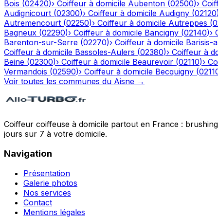
Bois
(
02420
)
›
Coiffeur à domicile
Aubenton
(
02500
)
›
Coif
Audignicourt
(
02300
)
›
Coiffeur à domicile
Audigny
(
02120
Autremencourt
(
02250
)
›
Coiffeur à domicile
Autreppes
(
0
Bagneux
(
02290
)
›
Coiffeur à domicile
Bancigny
(
02140
)
›
Barenton-sur-Serre
(
02270
)
›
Coiffeur à domicile
Barisis-
Coiffeur à domicile
Bassoles-Aulers
(
02380
)
›
Coiffeur à d
Beine
(
02300
)
›
Coiffeur à domicile
Beaurevoir
(
02110
)
›
Co
Vermandois
(
02590
)
›
Coiffeur à domicile
Becquigny
(
0211
Voir toutes les communes du
Aisne
→
Coiffeur coiffeuse à domicile partout en France : brushin
jours sur 7 à votre domicile.
Navigation
Présentation
Galerie photos
Nos services
Contact
Mentions légales