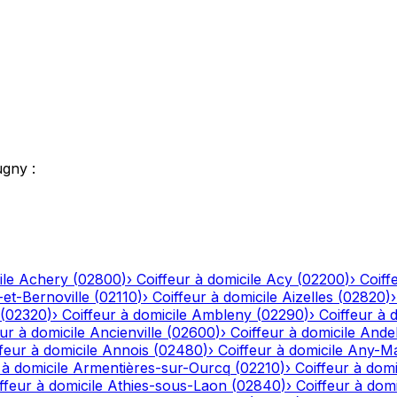
ugny
:
ile
Achery
(
02800
)
›
Coiffeur à domicile
Acy
(
02200
)
›
Coiff
-et-Bernoville
(
02110
)
›
Coiffeur à domicile
Aizelles
(
02820
)
(
02320
)
›
Coiffeur à domicile
Ambleny
(
02290
)
›
Coiffeur à 
ur à domicile
Ancienville
(
02600
)
›
Coiffeur à domicile
Andel
feur à domicile
Annois
(
02480
)
›
Coiffeur à domicile
Any-Ma
 à domicile
Armentières-sur-Ourcq
(
02210
)
›
Coiffeur à domi
ffeur à domicile
Athies-sous-Laon
(
02840
)
›
Coiffeur à domi