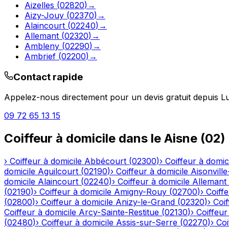
Aizelles
(
02820
)
→
Aizy-Jouy
(
02370
)
→
Alaincourt
(
02240
)
→
Allemant
(
02320
)
→
Ambleny
(
02290
)
→
Ambrief
(
02200
)
→
Contact rapide
Appelez-nous directement pour un devis gratuit depuis
L
09 72 65 13 15
Coiffeur à domicile
dans le
Aisne
(
02
)
›
Coiffeur à domicile
Abbécourt
(
02300
)
›
Coiffeur à domic
domicile
Aguilcourt
(
02190
)
›
Coiffeur à domicile
Aisonville
domicile
Alaincourt
(
02240
)
›
Coiffeur à domicile
Allemant
(
02190
)
›
Coiffeur à domicile
Amigny-Rouy
(
02700
)
›
Coiffe
(
02800
)
›
Coiffeur à domicile
Anizy-le-Grand
(
02320
)
›
Coif
Coiffeur à domicile
Arcy-Sainte-Restitue
(
02130
)
›
Coiffeur
(
02480
)
›
Coiffeur à domicile
Assis-sur-Serre
(
02270
)
›
Coi