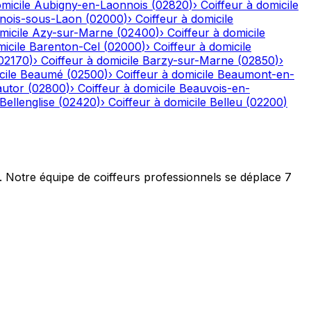
micile
Aubigny-en-Laonnois
(
02820
)
›
Coiffeur à domicile
nois-sous-Laon
(
02000
)
›
Coiffeur à domicile
micile
Azy-sur-Marne
(
02400
)
›
Coiffeur à domicile
icile
Barenton-Cel
(
02000
)
›
Coiffeur à domicile
02170
)
›
Coiffeur à domicile
Barzy-sur-Marne
(
02850
)
›
cile
Beaumé
(
02500
)
›
Coiffeur à domicile
Beaumont-en-
autor
(
02800
)
›
Coiffeur à domicile
Beauvois-en-
Bellenglise
(
02420
)
›
Coiffeur à domicile
Belleu
(
02200
)
t. Notre équipe de coiffeurs professionnels se déplace 7