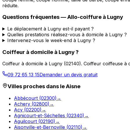
réduite.
Questions fréquentes —
Allo-coiffure
à
Lugny
Le déplacement à Lugny est-il payant ?
Quelles prestations réalisez-vous à domicile à Lugny ?
Intervenez-vous le week-end à Lugny ?
Coiffeur à domicile
à
Lugny
?
Coiffeur à domicile
à
Lugny
(
02140
).
Coiffeur coiffeuse à
09 72 65 13 15
Demander un devis gratuit
Villes proches dans le
Aisne
Abbécourt
(
02300
)
→
Achery
(
02800
)
→
Acy
(
02200
)
→
Agnicourt-et-Séchelles
(
02340
)
→
Aguilcourt
(
02190
)
→
Aisonville-et-Bernoville
(
02110
)
→