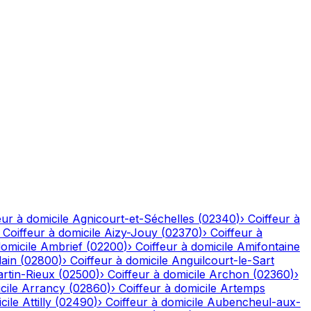
eur à domicile
Agnicourt-et-Séchelles
(
02340
)
›
Coiffeur à
›
Coiffeur à domicile
Aizy-Jouy
(
02370
)
›
Coiffeur à
domicile
Ambrief
(
02200
)
›
Coiffeur à domicile
Amifontaine
ain
(
02800
)
›
Coiffeur à domicile
Anguilcourt-le-Sart
rtin-Rieux
(
02500
)
›
Coiffeur à domicile
Archon
(
02360
)
›
cile
Arrancy
(
02860
)
›
Coiffeur à domicile
Artemps
cile
Attilly
(
02490
)
›
Coiffeur à domicile
Aubencheul-aux-