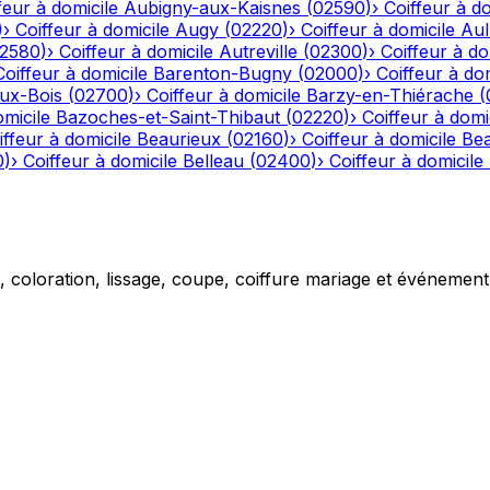
feur à domicile
Aubigny-aux-Kaisnes
(
02590
)
›
Coiffeur à do
)
›
Coiffeur à domicile
Augy
(
02220
)
›
Coiffeur à domicile
Aul
2580
)
›
Coiffeur à domicile
Autreville
(
02300
)
›
Coiffeur à do
Coiffeur à domicile
Barenton-Bugny
(
02000
)
›
Coiffeur à dom
aux-Bois
(
02700
)
›
Coiffeur à domicile
Barzy-en-Thiérache
(
omicile
Bazoches-et-Saint-Thibaut
(
02220
)
›
Coiffeur à domi
iffeur à domicile
Beaurieux
(
02160
)
›
Coiffeur à domicile
Be
0
)
›
Coiffeur à domicile
Belleau
(
02400
)
›
Coiffeur à domicile
g, coloration, lissage, coupe, coiffure mariage et événemen