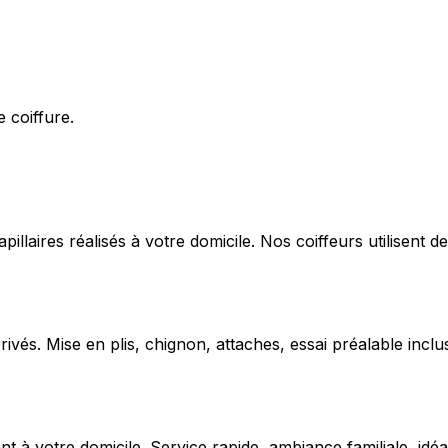
 coiffure.
capillaires réalisés à votre domicile. Nos coiffeurs utilise
ivés. Mise en plis, chignon, attaches, essai préalable inclu
 votre domicile. Service rapide, ambiance familiale, idéal