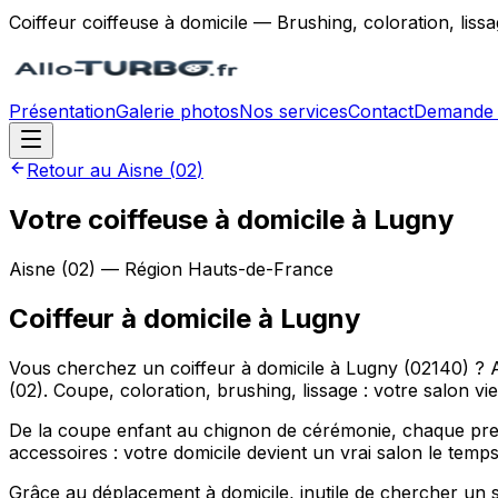
Coiffeur coiffeuse à domicile — Brushing, coloration, lis
Présentation
Galerie photos
Nos services
Contact
Demande 
Retour au
Aisne
(
02
)
Votre coiffeuse à domicile à Lugny
Aisne
(
02
) — Région
Hauts-de-France
Coiffeur à domicile
à
Lugny
Vous cherchez un coiffeur à domicile à Lugny (02140) ? 
(02). Coupe, coloration, brushing, lissage : votre salon vi
De la coupe enfant au chignon de cérémonie, chaque prest
accessoires : votre domicile devient un vrai salon le tem
Grâce au déplacement à domicile, inutile de chercher un 