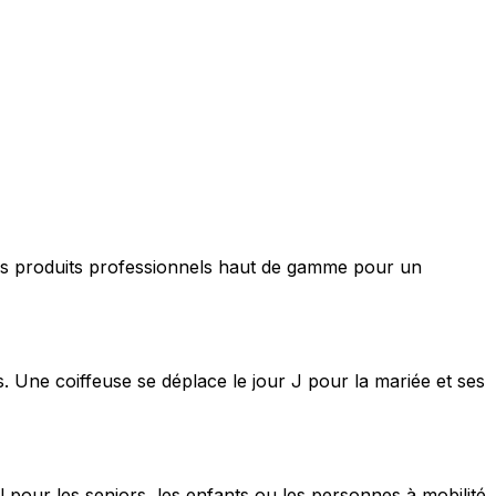
nt des produits professionnels haut de gamme pour un
s. Une coiffeuse se déplace le jour J pour la mariée et ses
 pour les seniors, les enfants ou les personnes à mobilité