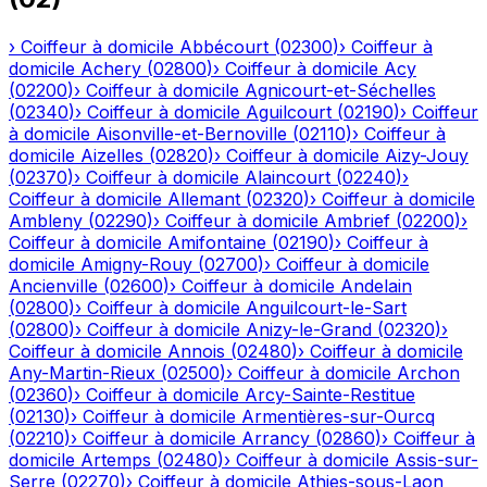
›
Coiffeur à domicile
Abbécourt
(
02300
)
›
Coiffeur à
domicile
Achery
(
02800
)
›
Coiffeur à domicile
Acy
(
02200
)
›
Coiffeur à domicile
Agnicourt-et-Séchelles
(
02340
)
›
Coiffeur à domicile
Aguilcourt
(
02190
)
›
Coiffeur
à domicile
Aisonville-et-Bernoville
(
02110
)
›
Coiffeur à
domicile
Aizelles
(
02820
)
›
Coiffeur à domicile
Aizy-Jouy
(
02370
)
›
Coiffeur à domicile
Alaincourt
(
02240
)
›
Coiffeur à domicile
Allemant
(
02320
)
›
Coiffeur à domicile
Ambleny
(
02290
)
›
Coiffeur à domicile
Ambrief
(
02200
)
›
Coiffeur à domicile
Amifontaine
(
02190
)
›
Coiffeur à
domicile
Amigny-Rouy
(
02700
)
›
Coiffeur à domicile
Ancienville
(
02600
)
›
Coiffeur à domicile
Andelain
(
02800
)
›
Coiffeur à domicile
Anguilcourt-le-Sart
(
02800
)
›
Coiffeur à domicile
Anizy-le-Grand
(
02320
)
›
Coiffeur à domicile
Annois
(
02480
)
›
Coiffeur à domicile
Any-Martin-Rieux
(
02500
)
›
Coiffeur à domicile
Archon
(
02360
)
›
Coiffeur à domicile
Arcy-Sainte-Restitue
(
02130
)
›
Coiffeur à domicile
Armentières-sur-Ourcq
(
02210
)
›
Coiffeur à domicile
Arrancy
(
02860
)
›
Coiffeur à
domicile
Artemps
(
02480
)
›
Coiffeur à domicile
Assis-sur-
Serre
(
02270
)
›
Coiffeur à domicile
Athies-sous-Laon