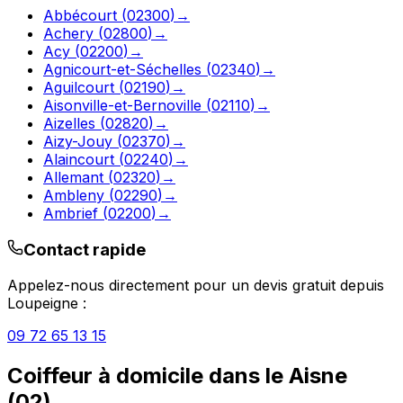
Abbécourt
(
02300
)
→
Achery
(
02800
)
→
Acy
(
02200
)
→
Agnicourt-et-Séchelles
(
02340
)
→
Aguilcourt
(
02190
)
→
Aisonville-et-Bernoville
(
02110
)
→
Aizelles
(
02820
)
→
Aizy-Jouy
(
02370
)
→
Alaincourt
(
02240
)
→
Allemant
(
02320
)
→
Ambleny
(
02290
)
→
Ambrief
(
02200
)
→
Contact rapide
Appelez-nous directement pour un devis gratuit depuis
Loupeigne
:
09 72 65 13 15
Coiffeur à domicile
dans le
Aisne
(
02
)