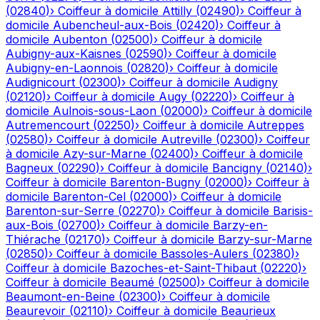
(
02840
)
›
Coiffeur à domicile
Attilly
(
02490
)
›
Coiffeur à
domicile
Aubencheul-aux-Bois
(
02420
)
›
Coiffeur à
domicile
Aubenton
(
02500
)
›
Coiffeur à domicile
Aubigny-aux-Kaisnes
(
02590
)
›
Coiffeur à domicile
Aubigny-en-Laonnois
(
02820
)
›
Coiffeur à domicile
Audignicourt
(
02300
)
›
Coiffeur à domicile
Audigny
(
02120
)
›
Coiffeur à domicile
Augy
(
02220
)
›
Coiffeur à
domicile
Aulnois-sous-Laon
(
02000
)
›
Coiffeur à domicile
Autremencourt
(
02250
)
›
Coiffeur à domicile
Autreppes
(
02580
)
›
Coiffeur à domicile
Autreville
(
02300
)
›
Coiffeur
à domicile
Azy-sur-Marne
(
02400
)
›
Coiffeur à domicile
Bagneux
(
02290
)
›
Coiffeur à domicile
Bancigny
(
02140
)
›
Coiffeur à domicile
Barenton-Bugny
(
02000
)
›
Coiffeur à
domicile
Barenton-Cel
(
02000
)
›
Coiffeur à domicile
Barenton-sur-Serre
(
02270
)
›
Coiffeur à domicile
Barisis-
aux-Bois
(
02700
)
›
Coiffeur à domicile
Barzy-en-
Thiérache
(
02170
)
›
Coiffeur à domicile
Barzy-sur-Marne
(
02850
)
›
Coiffeur à domicile
Bassoles-Aulers
(
02380
)
›
Coiffeur à domicile
Bazoches-et-Saint-Thibaut
(
02220
)
›
Coiffeur à domicile
Beaumé
(
02500
)
›
Coiffeur à domicile
Beaumont-en-Beine
(
02300
)
›
Coiffeur à domicile
Beaurevoir
(
02110
)
›
Coiffeur à domicile
Beaurieux