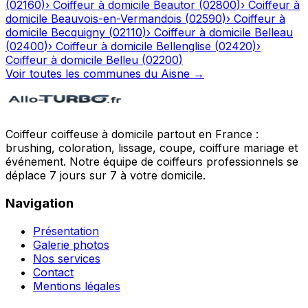
(
02160
)
›
Coiffeur à domicile
Beautor
(
02800
)
›
Coiffeur à
domicile
Beauvois-en-Vermandois
(
02590
)
›
Coiffeur à
domicile
Becquigny
(
02110
)
›
Coiffeur à domicile
Belleau
(
02400
)
›
Coiffeur à domicile
Bellenglise
(
02420
)
›
Coiffeur à domicile
Belleu
(
02200
)
Voir toutes les communes du
Aisne
→
Coiffeur coiffeuse à domicile partout en France :
brushing, coloration, lissage, coupe, coiffure mariage et
événement. Notre équipe de coiffeurs professionnels se
déplace 7 jours sur 7 à votre domicile.
Navigation
Présentation
Galerie photos
Nos services
Contact
Mentions légales