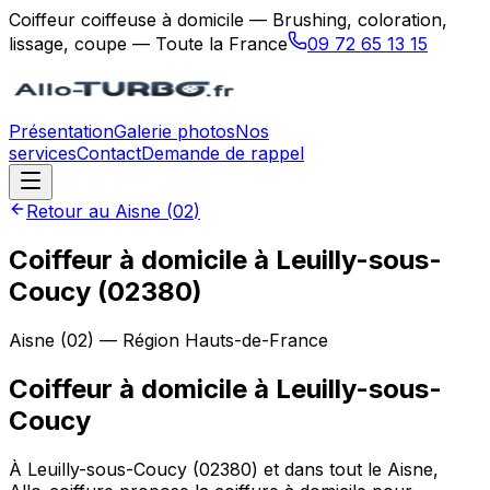
Coiffeur coiffeuse à domicile — Brushing, coloration,
lissage, coupe — Toute la France
09 72 65 13 15
Présentation
Galerie photos
Nos
services
Contact
Demande de rappel
Retour au
Aisne
(
02
)
Coiffeur à domicile à Leuilly-sous-
Coucy (02380)
Aisne
(
02
) — Région
Hauts-de-France
Coiffeur à domicile
à
Leuilly-sous-
Coucy
À Leuilly-sous-Coucy (02380) et dans tout le Aisne,