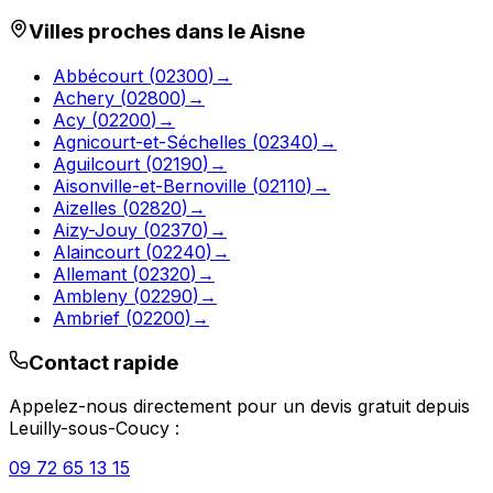
Villes proches dans le
Aisne
Abbécourt
(
02300
)
→
Achery
(
02800
)
→
Acy
(
02200
)
→
Agnicourt-et-Séchelles
(
02340
)
→
Aguilcourt
(
02190
)
→
Aisonville-et-Bernoville
(
02110
)
→
Aizelles
(
02820
)
→
Aizy-Jouy
(
02370
)
→
Alaincourt
(
02240
)
→
Allemant
(
02320
)
→
Ambleny
(
02290
)
→
Ambrief
(
02200
)
→
Contact rapide
Appelez-nous directement pour un devis gratuit depuis
Leuilly-sous-Coucy
:
09 72 65 13 15