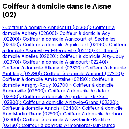
Coiffeur à domicile
dans le
Aisne
(
02
)
›
Coiffeur à domicile
Abbécourt
(
02300
)
›
Coiffeur à
domicile
Achery
(
02800
)
›
Coiffeur à domicile
Acy
(
02200
)
›
Coiffeur à domicile
Agnicourt-et-Séchelles
(
02340
)
›
Coiffeur à domicile
Aguilcourt
(
02190
)
›
Coiffeur
à domicile
Aisonville-et-Bernoville
(
02110
)
›
Coiffeur à
domicile
Aizelles
(
02820
)
›
Coiffeur à domicile
Aizy-Jouy
(
02370
)
›
Coiffeur à domicile
Alaincourt
(
02240
)
›
Coiffeur à domicile
Allemant
(
02320
)
›
Coiffeur à domicile
Ambleny
(
02290
)
›
Coiffeur à domicile
Ambrief
(
02200
)
›
Coiffeur à domicile
Amifontaine
(
02190
)
›
Coiffeur à
domicile
Amigny-Rouy
(
02700
)
›
Coiffeur à domicile
Ancienville
(
02600
)
›
Coiffeur à domicile
Andelain
(
02800
)
›
Coiffeur à domicile
Anguilcourt-le-Sart
(
02800
)
›
Coiffeur à domicile
Anizy-le-Grand
(
02320
)
›
Coiffeur à domicile
Annois
(
02480
)
›
Coiffeur à domicile
Any-Martin-Rieux
(
02500
)
›
Coiffeur à domicile
Archon
(
02360
)
›
Coiffeur à domicile
Arcy-Sainte-Restitue
(
02130
)
›
Coiffeur à domicile
Armentières-sur-Ourcq