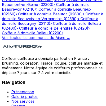
Beaumont-en-Beine
(
02300
)
›
Coiffeur à domicile
Beaurevoir
(
02110
)
›
Coiffeur à domicile
Beaurieux
(
02160
)
›
Coiffeur à domicile
Beautor
(
02800
)
›
Coiffeur à
domicile
Beauvois-en-Vermandois
(
02590
)
›
Coiffeur à
domicile
Becquigny
(
02110
)
›
Coiffeur à domicile
Belleau
(
02400
)
›
Coiffeur à domicile
Bellenglise
(
02420
)
›
Coiffeur à domicile
Belleu
(
02200
)
Voir toutes les communes du
Aisne
→
Coiffeur coiffeuse à domicile partout en France :
brushing, coloration, lissage, coupe, coiffure mariage et
événement. Notre équipe de coiffeurs professionnels se
déplace 7 jours sur 7 à votre domicile.
Navigation
Présentation
Galerie photos
Nos services
Contact