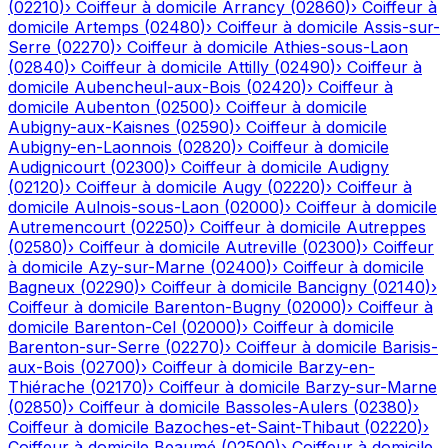
(
02210
)
›
Coiffeur à domicile
Arrancy
(
02860
)
›
Coiffeur à
domicile
Artemps
(
02480
)
›
Coiffeur à domicile
Assis-sur-
Serre
(
02270
)
›
Coiffeur à domicile
Athies-sous-Laon
(
02840
)
›
Coiffeur à domicile
Attilly
(
02490
)
›
Coiffeur à
domicile
Aubencheul-aux-Bois
(
02420
)
›
Coiffeur à
domicile
Aubenton
(
02500
)
›
Coiffeur à domicile
Aubigny-aux-Kaisnes
(
02590
)
›
Coiffeur à domicile
Aubigny-en-Laonnois
(
02820
)
›
Coiffeur à domicile
Audignicourt
(
02300
)
›
Coiffeur à domicile
Audigny
(
02120
)
›
Coiffeur à domicile
Augy
(
02220
)
›
Coiffeur à
domicile
Aulnois-sous-Laon
(
02000
)
›
Coiffeur à domicile
Autremencourt
(
02250
)
›
Coiffeur à domicile
Autreppes
(
02580
)
›
Coiffeur à domicile
Autreville
(
02300
)
›
Coiffeur
à domicile
Azy-sur-Marne
(
02400
)
›
Coiffeur à domicile
Bagneux
(
02290
)
›
Coiffeur à domicile
Bancigny
(
02140
)
›
Coiffeur à domicile
Barenton-Bugny
(
02000
)
›
Coiffeur à
domicile
Barenton-Cel
(
02000
)
›
Coiffeur à domicile
Barenton-sur-Serre
(
02270
)
›
Coiffeur à domicile
Barisis-
aux-Bois
(
02700
)
›
Coiffeur à domicile
Barzy-en-
Thiérache
(
02170
)
›
Coiffeur à domicile
Barzy-sur-Marne
(
02850
)
›
Coiffeur à domicile
Bassoles-Aulers
(
02380
)
›
Coiffeur à domicile
Bazoches-et-Saint-Thibaut
(
02220
)
›
Coiffeur à domicile
Beaumé
(
02500
)
›
Coiffeur à domicile