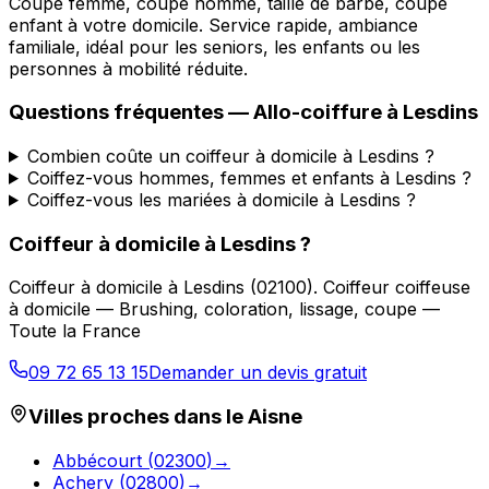
Coupe femme, coupe homme, taille de barbe, coupe
enfant à votre domicile. Service rapide, ambiance
familiale, idéal pour les seniors, les enfants ou les
personnes à mobilité réduite.
Questions fréquentes —
Allo-coiffure
à
Lesdins
Combien coûte un coiffeur à domicile à Lesdins ?
Coiffez-vous hommes, femmes et enfants à Lesdins ?
Coiffez-vous les mariées à domicile à Lesdins ?
Coiffeur à domicile
à
Lesdins
?
Coiffeur à domicile
à
Lesdins
(
02100
).
Coiffeur coiffeuse
à domicile — Brushing, coloration, lissage, coupe —
Toute la France
09 72 65 13 15
Demander un devis gratuit
Villes proches dans le
Aisne
Abbécourt
(
02300
)
→
Achery
(
02800
)
→