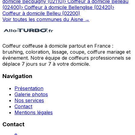
domicile
Becquigny
(
02110
)
›
Coiffeur à domicile
Belleau
(
02400
)
›
Coiffeur à domicile
Bellenglise
(
02420
)
›
Coiffeur à domicile
Belleu
(
02200
)
Voir toutes les communes du
Aisne
→
Coiffeur coiffeuse à domicile partout en France :
brushing, coloration, lissage, coupe, coiffure mariage et
événement. Notre équipe de coiffeurs professionnels se
déplace 7 jours sur 7 à votre domicile.
Navigation
Présentation
Galerie photos
Nos services
Contact
Mentions légales
Contact