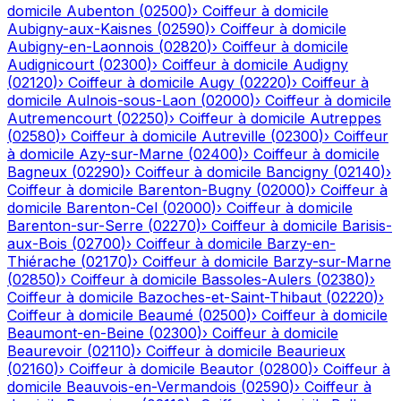
domicile
Aubenton
(
02500
)
›
Coiffeur à domicile
Aubigny-aux-Kaisnes
(
02590
)
›
Coiffeur à domicile
Aubigny-en-Laonnois
(
02820
)
›
Coiffeur à domicile
Audignicourt
(
02300
)
›
Coiffeur à domicile
Audigny
(
02120
)
›
Coiffeur à domicile
Augy
(
02220
)
›
Coiffeur à
domicile
Aulnois-sous-Laon
(
02000
)
›
Coiffeur à domicile
Autremencourt
(
02250
)
›
Coiffeur à domicile
Autreppes
(
02580
)
›
Coiffeur à domicile
Autreville
(
02300
)
›
Coiffeur
à domicile
Azy-sur-Marne
(
02400
)
›
Coiffeur à domicile
Bagneux
(
02290
)
›
Coiffeur à domicile
Bancigny
(
02140
)
›
Coiffeur à domicile
Barenton-Bugny
(
02000
)
›
Coiffeur à
domicile
Barenton-Cel
(
02000
)
›
Coiffeur à domicile
Barenton-sur-Serre
(
02270
)
›
Coiffeur à domicile
Barisis-
aux-Bois
(
02700
)
›
Coiffeur à domicile
Barzy-en-
Thiérache
(
02170
)
›
Coiffeur à domicile
Barzy-sur-Marne
(
02850
)
›
Coiffeur à domicile
Bassoles-Aulers
(
02380
)
›
Coiffeur à domicile
Bazoches-et-Saint-Thibaut
(
02220
)
›
Coiffeur à domicile
Beaumé
(
02500
)
›
Coiffeur à domicile
Beaumont-en-Beine
(
02300
)
›
Coiffeur à domicile
Beaurevoir
(
02110
)
›
Coiffeur à domicile
Beaurieux
(
02160
)
›
Coiffeur à domicile
Beautor
(
02800
)
›
Coiffeur à
domicile
Beauvois-en-Vermandois
(
02590
)
›
Coiffeur à