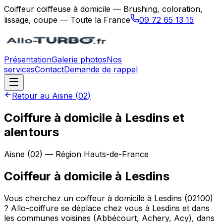
Coiffeur coiffeuse à domicile — Brushing, coloration,
lissage, coupe — Toute la France
09 72 65 13 15
Présentation
Galerie photos
Nos
services
Contact
Demande de rappel
Retour au
Aisne
(
02
)
Coiffure à domicile à Lesdins et
alentours
Aisne
(
02
) — Région
Hauts-de-France
Coiffeur à domicile
à
Lesdins
Vous cherchez un coiffeur à domicile à Lesdins (02100)
? Allo-coiffure se déplace chez vous à Lesdins et dans
les communes voisines (Abbécourt, Achery, Acy), dans