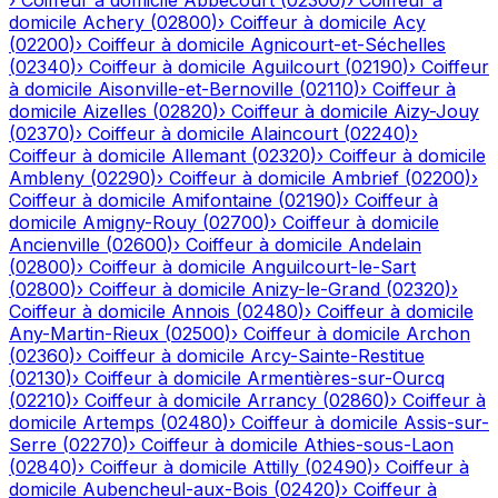
›
Coiffeur à domicile
Abbécourt
(
02300
)
›
Coiffeur à
domicile
Achery
(
02800
)
›
Coiffeur à domicile
Acy
(
02200
)
›
Coiffeur à domicile
Agnicourt-et-Séchelles
(
02340
)
›
Coiffeur à domicile
Aguilcourt
(
02190
)
›
Coiffeur
à domicile
Aisonville-et-Bernoville
(
02110
)
›
Coiffeur à
domicile
Aizelles
(
02820
)
›
Coiffeur à domicile
Aizy-Jouy
(
02370
)
›
Coiffeur à domicile
Alaincourt
(
02240
)
›
Coiffeur à domicile
Allemant
(
02320
)
›
Coiffeur à domicile
Ambleny
(
02290
)
›
Coiffeur à domicile
Ambrief
(
02200
)
›
Coiffeur à domicile
Amifontaine
(
02190
)
›
Coiffeur à
domicile
Amigny-Rouy
(
02700
)
›
Coiffeur à domicile
Ancienville
(
02600
)
›
Coiffeur à domicile
Andelain
(
02800
)
›
Coiffeur à domicile
Anguilcourt-le-Sart
(
02800
)
›
Coiffeur à domicile
Anizy-le-Grand
(
02320
)
›
Coiffeur à domicile
Annois
(
02480
)
›
Coiffeur à domicile
Any-Martin-Rieux
(
02500
)
›
Coiffeur à domicile
Archon
(
02360
)
›
Coiffeur à domicile
Arcy-Sainte-Restitue
(
02130
)
›
Coiffeur à domicile
Armentières-sur-Ourcq
(
02210
)
›
Coiffeur à domicile
Arrancy
(
02860
)
›
Coiffeur à
domicile
Artemps
(
02480
)
›
Coiffeur à domicile
Assis-sur-
Serre
(
02270
)
›
Coiffeur à domicile
Athies-sous-Laon
(
02840
)
›
Coiffeur à domicile
Attilly
(
02490
)
›
Coiffeur à
domicile
Aubencheul-aux-Bois
(
02420
)
›
Coiffeur à