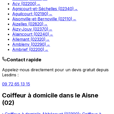
Acy
(
02200
)
→
Agnicourt-et-Séchelles
(
02340
)
→
Aguilcourt
(
02190
)
→
Aisonville-et-Bernoville
(
02110
)
→
Aizelles
(
02820
)
→
Aizy-Jouy
(
02370
)
→
Alaincourt
(
02240
)
→
Allemant
(
02320
)
→
Ambleny
(
02290
)
→
Ambrief
(
02200
)
→
Contact rapide
Appelez-nous directement pour un devis gratuit depuis
Lesdins
:
09 72 65 13 15
Coiffeur à domicile
dans le
Aisne
(
02
)