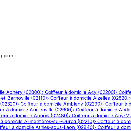
appion
:
ile
Achery
(
02800
)
›
Coiffeur à domicile
Acy
(
02200
)
›
Coiff
-et-Bernoville
(
02110
)
›
Coiffeur à domicile
Aizelles
(
02820
)
(
02320
)
›
Coiffeur à domicile
Ambleny
(
02290
)
›
Coiffeur à 
ur à domicile
Ancienville
(
02600
)
›
Coiffeur à domicile
Andel
feur à domicile
Annois
(
02480
)
›
Coiffeur à domicile
Any-Ma
 à domicile
Armentières-sur-Ourcq
(
02210
)
›
Coiffeur à domi
ffeur à domicile
Athies-sous-Laon
(
02840
)
›
Coiffeur à domi