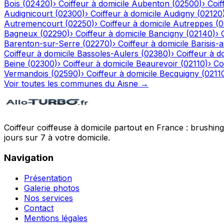
Bois
(
02420
)
›
Coiffeur à domicile
Aubenton
(
02500
)
›
Coif
Audignicourt
(
02300
)
›
Coiffeur à domicile
Audigny
(
02120
Autremencourt
(
02250
)
›
Coiffeur à domicile
Autreppes
(
0
Bagneux
(
02290
)
›
Coiffeur à domicile
Bancigny
(
02140
)
›
Barenton-sur-Serre
(
02270
)
›
Coiffeur à domicile
Barisis-
Coiffeur à domicile
Bassoles-Aulers
(
02380
)
›
Coiffeur à d
Beine
(
02300
)
›
Coiffeur à domicile
Beaurevoir
(
02110
)
›
Co
Vermandois
(
02590
)
›
Coiffeur à domicile
Becquigny
(
0211
Voir toutes les communes du
Aisne
→
Coiffeur coiffeuse à domicile partout en France : brushin
jours sur 7 à votre domicile.
Navigation
Présentation
Galerie photos
Nos services
Contact
Mentions légales