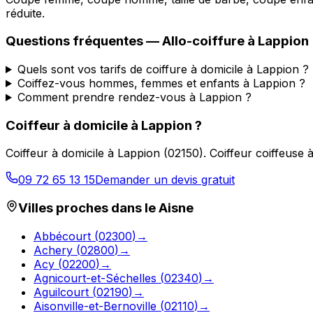
réduite.
Questions fréquentes —
Allo-coiffure
à
Lappion
Quels sont vos tarifs de coiffure à domicile à Lappion ?
Coiffez-vous hommes, femmes et enfants à Lappion ?
Comment prendre rendez-vous à Lappion ?
Coiffeur à domicile
à
Lappion
?
Coiffeur à domicile
à
Lappion
(
02150
).
Coiffeur coiffeuse 
09 72 65 13 15
Demander un devis gratuit
Villes proches dans le
Aisne
Abbécourt
(
02300
)
→
Achery
(
02800
)
→
Acy
(
02200
)
→
Agnicourt-et-Séchelles
(
02340
)
→
Aguilcourt
(
02190
)
→
Aisonville-et-Bernoville
(
02110
)
→