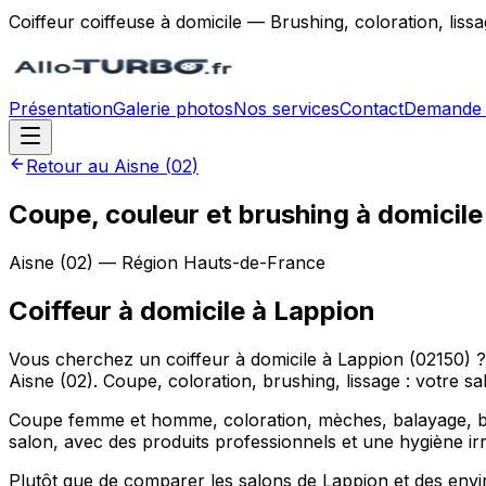
Coiffeur coiffeuse à domicile — Brushing, coloration, lis
Présentation
Galerie photos
Nos services
Contact
Demande 
Retour au
Aisne
(
02
)
Coupe, couleur et brushing à domicile
Aisne
(
02
) — Région
Hauts-de-France
Coiffeur à domicile
à
Lappion
Vous cherchez un coiffeur à domicile à Lappion (02150) 
Aisne (02). Coupe, coloration, brushing, lissage : votre s
Coupe femme et homme, coloration, mèches, balayage, brus
salon, avec des produits professionnels et une hygiène ir
Plutôt que de comparer les salons de Lappion et des envi