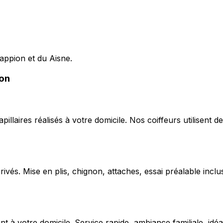
Lappion et du Aisne.
ion
capillaires réalisés à votre domicile. Nos coiffeurs utilise
ivés. Mise en plis, chignon, attaches, essai préalable inclu
 votre domicile. Service rapide, ambiance familiale, idéal