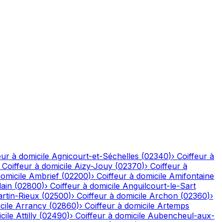
eur à domicile
Agnicourt-et-Séchelles
(
02340
)
›
Coiffeur à
›
Coiffeur à domicile
Aizy-Jouy
(
02370
)
›
Coiffeur à
domicile
Ambrief
(
02200
)
›
Coiffeur à domicile
Amifontaine
ain
(
02800
)
›
Coiffeur à domicile
Anguilcourt-le-Sart
rtin-Rieux
(
02500
)
›
Coiffeur à domicile
Archon
(
02360
)
›
cile
Arrancy
(
02860
)
›
Coiffeur à domicile
Artemps
cile
Attilly
(
02490
)
›
Coiffeur à domicile
Aubencheul-aux-