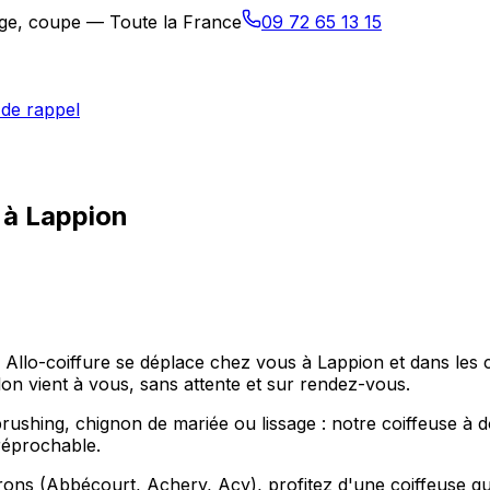
sage, coupe — Toute la France
09 72 65 13 15
de rappel
 à Lappion
? Allo-coiffure se déplace chez vous à Lappion et dans le
alon vient à vous, sans attente et sur rendez-vous.
hing, chignon de mariée ou lissage : notre coiffeuse à dom
réprochable.
rons (Abbécourt, Achery, Acy), profitez d'une coiffeuse qu