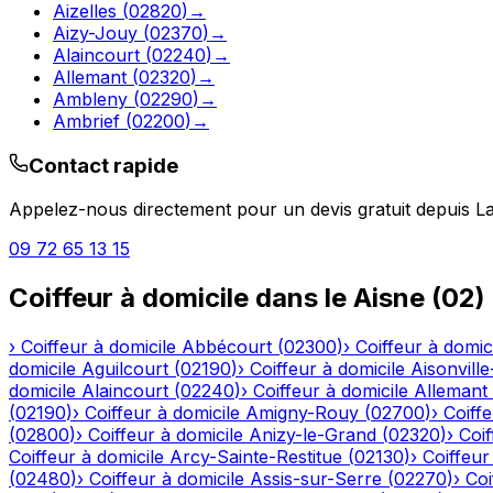
Aizelles
(
02820
)
→
Aizy-Jouy
(
02370
)
→
Alaincourt
(
02240
)
→
Allemant
(
02320
)
→
Ambleny
(
02290
)
→
Ambrief
(
02200
)
→
Contact rapide
Appelez-nous directement pour un devis gratuit depuis
L
09 72 65 13 15
Coiffeur à domicile
dans le
Aisne
(
02
)
›
Coiffeur à domicile
Abbécourt
(
02300
)
›
Coiffeur à domic
domicile
Aguilcourt
(
02190
)
›
Coiffeur à domicile
Aisonville
domicile
Alaincourt
(
02240
)
›
Coiffeur à domicile
Allemant
(
02190
)
›
Coiffeur à domicile
Amigny-Rouy
(
02700
)
›
Coiffe
(
02800
)
›
Coiffeur à domicile
Anizy-le-Grand
(
02320
)
›
Coif
Coiffeur à domicile
Arcy-Sainte-Restitue
(
02130
)
›
Coiffeur
(
02480
)
›
Coiffeur à domicile
Assis-sur-Serre
(
02270
)
›
Coi