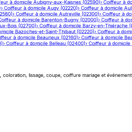
feur à domicile
Aubigny-aux-Kaisnes
(
02590
)
›
Coiffeur à do
)
›
Coiffeur à domicile
Augy
(
02220
)
›
Coiffeur à domicile
Aul
2580
)
›
Coiffeur à domicile
Autreville
(
02300
)
›
Coiffeur à do
Coiffeur à domicile
Barenton-Bugny
(
02000
)
›
Coiffeur à dom
aux-Bois
(
02700
)
›
Coiffeur à domicile
Barzy-en-Thiérache
(
omicile
Bazoches-et-Saint-Thibaut
(
02220
)
›
Coiffeur à domi
iffeur à domicile
Beaurieux
(
02160
)
›
Coiffeur à domicile
Be
0
)
›
Coiffeur à domicile
Belleau
(
02400
)
›
Coiffeur à domicile
g, coloration, lissage, coupe, coiffure mariage et événemen