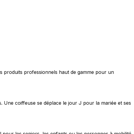
nt des produits professionnels haut de gamme pour un
s. Une coiffeuse se déplace le jour J pour la mariée et ses
 pour les seniors, les enfants ou les personnes à mobilité