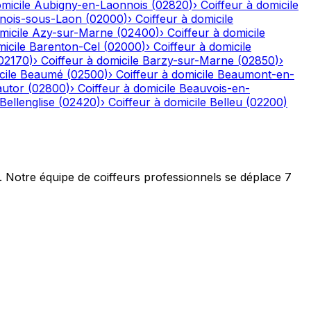
micile
Aubigny-en-Laonnois
(
02820
)
›
Coiffeur à domicile
nois-sous-Laon
(
02000
)
›
Coiffeur à domicile
micile
Azy-sur-Marne
(
02400
)
›
Coiffeur à domicile
icile
Barenton-Cel
(
02000
)
›
Coiffeur à domicile
02170
)
›
Coiffeur à domicile
Barzy-sur-Marne
(
02850
)
›
cile
Beaumé
(
02500
)
›
Coiffeur à domicile
Beaumont-en-
autor
(
02800
)
›
Coiffeur à domicile
Beauvois-en-
Bellenglise
(
02420
)
›
Coiffeur à domicile
Belleu
(
02200
)
t. Notre équipe de coiffeurs professionnels se déplace 7