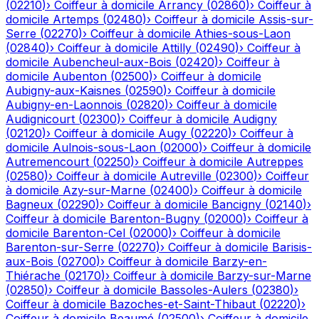
(
02210
)
›
Coiffeur à domicile
Arrancy
(
02860
)
›
Coiffeur à
domicile
Artemps
(
02480
)
›
Coiffeur à domicile
Assis-sur-
Serre
(
02270
)
›
Coiffeur à domicile
Athies-sous-Laon
(
02840
)
›
Coiffeur à domicile
Attilly
(
02490
)
›
Coiffeur à
domicile
Aubencheul-aux-Bois
(
02420
)
›
Coiffeur à
domicile
Aubenton
(
02500
)
›
Coiffeur à domicile
Aubigny-aux-Kaisnes
(
02590
)
›
Coiffeur à domicile
Aubigny-en-Laonnois
(
02820
)
›
Coiffeur à domicile
Audignicourt
(
02300
)
›
Coiffeur à domicile
Audigny
(
02120
)
›
Coiffeur à domicile
Augy
(
02220
)
›
Coiffeur à
domicile
Aulnois-sous-Laon
(
02000
)
›
Coiffeur à domicile
Autremencourt
(
02250
)
›
Coiffeur à domicile
Autreppes
(
02580
)
›
Coiffeur à domicile
Autreville
(
02300
)
›
Coiffeur
à domicile
Azy-sur-Marne
(
02400
)
›
Coiffeur à domicile
Bagneux
(
02290
)
›
Coiffeur à domicile
Bancigny
(
02140
)
›
Coiffeur à domicile
Barenton-Bugny
(
02000
)
›
Coiffeur à
domicile
Barenton-Cel
(
02000
)
›
Coiffeur à domicile
Barenton-sur-Serre
(
02270
)
›
Coiffeur à domicile
Barisis-
aux-Bois
(
02700
)
›
Coiffeur à domicile
Barzy-en-
Thiérache
(
02170
)
›
Coiffeur à domicile
Barzy-sur-Marne
(
02850
)
›
Coiffeur à domicile
Bassoles-Aulers
(
02380
)
›
Coiffeur à domicile
Bazoches-et-Saint-Thibaut
(
02220
)
›
Coiffeur à domicile
Beaumé
(
02500
)
›
Coiffeur à domicile