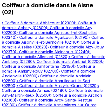
Coiffeur à domicile
dans le
Aisne
(
02
)
›
Coiffeur à domicile
Abbécourt
(
02300
)
›
Coiffeur à
domicile
Achery
(
02800
)
›
Coiffeur à domicile
Acy
(
02200
)
›
Coiffeur à domicile
Agnicourt-et-Séchelles
(
02340
)
›
Coiffeur à domicile
Aguilcourt
(
02190
)
›
Coiffeur
à domicile
Aisonville-et-Bernoville
(
02110
)
›
Coiffeur à
domicile
Aizelles
(
02820
)
›
Coiffeur à domicile
Aizy-Jouy
(
02370
)
›
Coiffeur à domicile
Alaincourt
(
02240
)
›
Coiffeur à domicile
Allemant
(
02320
)
›
Coiffeur à domicile
Ambleny
(
02290
)
›
Coiffeur à domicile
Ambrief
(
02200
)
›
Coiffeur à domicile
Amifontaine
(
02190
)
›
Coiffeur à
domicile
Amigny-Rouy
(
02700
)
›
Coiffeur à domicile
Ancienville
(
02600
)
›
Coiffeur à domicile
Andelain
(
02800
)
›
Coiffeur à domicile
Anguilcourt-le-Sart
(
02800
)
›
Coiffeur à domicile
Anizy-le-Grand
(
02320
)
›
Coiffeur à domicile
Annois
(
02480
)
›
Coiffeur à domicile
Any-Martin-Rieux
(
02500
)
›
Coiffeur à domicile
Archon
(
02360
)
›
Coiffeur à domicile
Arcy-Sainte-Restitue
(
02130
)
›
Coiffeur à domicile
Armentières-sur-Ourcq