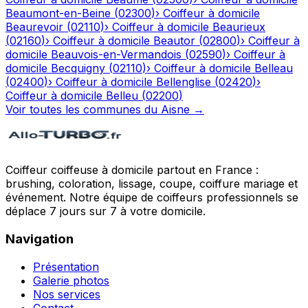
Beaumont-en-Beine
(
02300
)
›
Coiffeur à domicile
Beaurevoir
(
02110
)
›
Coiffeur à domicile
Beaurieux
(
02160
)
›
Coiffeur à domicile
Beautor
(
02800
)
›
Coiffeur à
domicile
Beauvois-en-Vermandois
(
02590
)
›
Coiffeur à
domicile
Becquigny
(
02110
)
›
Coiffeur à domicile
Belleau
(
02400
)
›
Coiffeur à domicile
Bellenglise
(
02420
)
›
Coiffeur à domicile
Belleu
(
02200
)
Voir toutes les communes du
Aisne
→
Coiffeur coiffeuse à domicile partout en France :
brushing, coloration, lissage, coupe, coiffure mariage et
événement. Notre équipe de coiffeurs professionnels se
déplace 7 jours sur 7 à votre domicile.
Navigation
Présentation
Galerie photos
Nos services
Contact