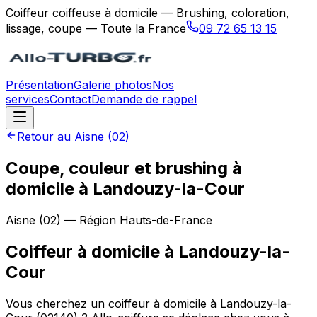
Coiffeur coiffeuse à domicile — Brushing, coloration,
lissage, coupe — Toute la France
09 72 65 13 15
Présentation
Galerie photos
Nos
services
Contact
Demande de rappel
Retour au
Aisne
(
02
)
Coupe, couleur et brushing à
domicile à Landouzy-la-Cour
Aisne
(
02
) — Région
Hauts-de-France
Coiffeur à domicile
à
Landouzy-la-
Cour
Vous cherchez un coiffeur à domicile à Landouzy-la-