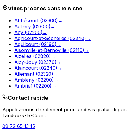
Villes proches dans le
Aisne
Abbécourt
(
02300
)
→
Achery
(
02800
)
→
Acy
(
02200
)
→
Agnicourt-et-Séchelles
(
02340
)
→
Aguilcourt
(
02190
)
→
Aisonville-et-Bernoville
(
02110
)
→
Aizelles
(
02820
)
→
Aizy-Jouy
(
02370
)
→
Alaincourt
(
02240
)
→
Allemant
(
02320
)
→
Ambleny
(
02290
)
→
Ambrief
(
02200
)
→
Contact rapide
Appelez-nous directement pour un devis gratuit depuis
Landouzy-la-Cour
:
09 72 65 13 15