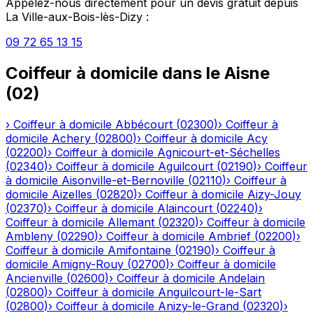
Appelez-nous directement pour un devis gratuit depuis
La Ville-aux-Bois-lès-Dizy
:
09 72 65 13 15
Coiffeur à domicile
dans le
Aisne
(
02
)
›
Coiffeur à domicile
Abbécourt
(
02300
)
›
Coiffeur à
domicile
Achery
(
02800
)
›
Coiffeur à domicile
Acy
(
02200
)
›
Coiffeur à domicile
Agnicourt-et-Séchelles
(
02340
)
›
Coiffeur à domicile
Aguilcourt
(
02190
)
›
Coiffeur
à domicile
Aisonville-et-Bernoville
(
02110
)
›
Coiffeur à
domicile
Aizelles
(
02820
)
›
Coiffeur à domicile
Aizy-Jouy
(
02370
)
›
Coiffeur à domicile
Alaincourt
(
02240
)
›
Coiffeur à domicile
Allemant
(
02320
)
›
Coiffeur à domicile
Ambleny
(
02290
)
›
Coiffeur à domicile
Ambrief
(
02200
)
›
Coiffeur à domicile
Amifontaine
(
02190
)
›
Coiffeur à
domicile
Amigny-Rouy
(
02700
)
›
Coiffeur à domicile
Ancienville
(
02600
)
›
Coiffeur à domicile
Andelain
(
02800
)
›
Coiffeur à domicile
Anguilcourt-le-Sart
(
02800
)
›
Coiffeur à domicile
Anizy-le-Grand
(
02320
)
›