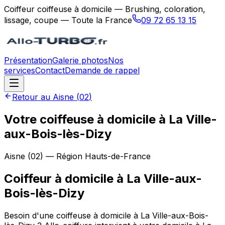
Coiffeur coiffeuse à domicile — Brushing, coloration,
lissage, coupe — Toute la France
09 72 65 13 15
Présentation
Galerie photos
Nos
services
Contact
Demande de rappel
Retour au
Aisne
(
02
)
Votre coiffeuse à domicile à La Ville-
aux-Bois-lès-Dizy
Aisne
(
02
) — Région
Hauts-de-France
Coiffeur à domicile
à
La Ville-aux-
Bois-lès-Dizy
Besoin d'une coiffeuse à domicile à La Ville-aux-Bois-