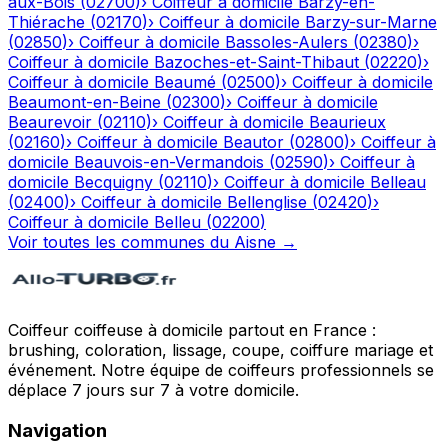
aux-Bois
(
02700
)
›
Coiffeur à domicile
Barzy-en-
Thiérache
(
02170
)
›
Coiffeur à domicile
Barzy-sur-Marne
(
02850
)
›
Coiffeur à domicile
Bassoles-Aulers
(
02380
)
›
Coiffeur à domicile
Bazoches-et-Saint-Thibaut
(
02220
)
›
Coiffeur à domicile
Beaumé
(
02500
)
›
Coiffeur à domicile
Beaumont-en-Beine
(
02300
)
›
Coiffeur à domicile
Beaurevoir
(
02110
)
›
Coiffeur à domicile
Beaurieux
(
02160
)
›
Coiffeur à domicile
Beautor
(
02800
)
›
Coiffeur à
domicile
Beauvois-en-Vermandois
(
02590
)
›
Coiffeur à
domicile
Becquigny
(
02110
)
›
Coiffeur à domicile
Belleau
(
02400
)
›
Coiffeur à domicile
Bellenglise
(
02420
)
›
Coiffeur à domicile
Belleu
(
02200
)
Voir toutes les communes du
Aisne
→
Coiffeur coiffeuse à domicile partout en France :
brushing, coloration, lissage, coupe, coiffure mariage et
événement. Notre équipe de coiffeurs professionnels se
déplace 7 jours sur 7 à votre domicile.
Navigation