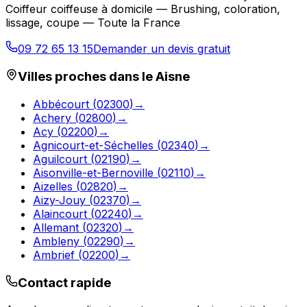
Coiffeur coiffeuse à domicile — Brushing, coloration,
lissage, coupe — Toute la France
09 72 65 13 15
Demander un devis gratuit
Villes proches dans le
Aisne
Abbécourt
(
02300
)
→
Achery
(
02800
)
→
Acy
(
02200
)
→
Agnicourt-et-Séchelles
(
02340
)
→
Aguilcourt
(
02190
)
→
Aisonville-et-Bernoville
(
02110
)
→
Aizelles
(
02820
)
→
Aizy-Jouy
(
02370
)
→
Alaincourt
(
02240
)
→
Allemant
(
02320
)
→
Ambleny
(
02290
)
→
Ambrief
(
02200
)
→
Contact rapide