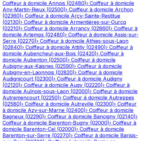
Coiffeur à domicile
Annois
(
02480
)
›
Coiffeur à domicile
Any-Martin-Rieux
(
02500
)
›
Coiffeur à domicile
Archon
(
02360
)
›
Coiffeur à domicile
Arcy-Sainte-Restitue
(
02130
)
›
Coiffeur à domicile
Armentières-sur-Ourcq
(
02210
)
›
Coiffeur à domicile
Arrancy
(
02860
)
›
Coiffeur à
domicile
Artemps
(
02480
)
›
Coiffeur à domicile
Assis-sur-
Serre
(
02270
)
›
Coiffeur à domicile
Athies-sous-Laon
(
02840
)
›
Coiffeur à domicile
Attilly
(
02490
)
›
Coiffeur à
domicile
Aubencheul-aux-Bois
(
02420
)
›
Coiffeur à
domicile
Aubenton
(
02500
)
›
Coiffeur à domicile
Aubigny-aux-Kaisnes
(
02590
)
›
Coiffeur à domicile
Aubigny-en-Laonnois
(
02820
)
›
Coiffeur à domicile
Audignicourt
(
02300
)
›
Coiffeur à domicile
Audigny
(
02120
)
›
Coiffeur à domicile
Augy
(
02220
)
›
Coiffeur à
domicile
Aulnois-sous-Laon
(
02000
)
›
Coiffeur à domicile
Autremencourt
(
02250
)
›
Coiffeur à domicile
Autreppes
(
02580
)
›
Coiffeur à domicile
Autreville
(
02300
)
›
Coiffeur
à domicile
Azy-sur-Marne
(
02400
)
›
Coiffeur à domicile
Bagneux
(
02290
)
›
Coiffeur à domicile
Bancigny
(
02140
)
›
Coiffeur à domicile
Barenton-Bugny
(
02000
)
›
Coiffeur à
domicile
Barenton-Cel
(
02000
)
›
Coiffeur à domicile
Barenton-sur-Serre
(
02270
)
›
Coiffeur à domicile
Barisis-