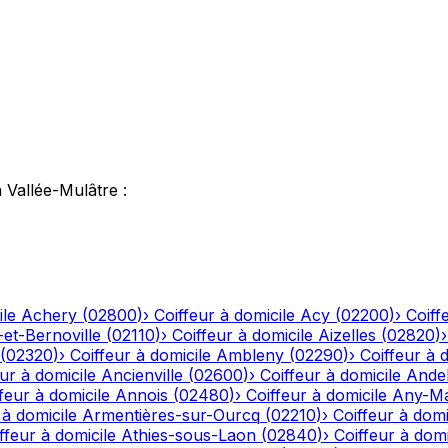
 Vallée-Mulâtre
:
ile
Achery
(
02800
)
›
Coiffeur à domicile
Acy
(
02200
)
›
Coiff
-et-Bernoville
(
02110
)
›
Coiffeur à domicile
Aizelles
(
02820
)
(
02320
)
›
Coiffeur à domicile
Ambleny
(
02290
)
›
Coiffeur à 
ur à domicile
Ancienville
(
02600
)
›
Coiffeur à domicile
Andel
feur à domicile
Annois
(
02480
)
›
Coiffeur à domicile
Any-Ma
 à domicile
Armentières-sur-Ourcq
(
02210
)
›
Coiffeur à domi
ffeur à domicile
Athies-sous-Laon
(
02840
)
›
Coiffeur à domi