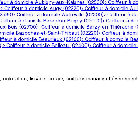
feur à domicile
Aubigny-aux-Kaisnes
(
02590
)
›
Coiffeur à do
)
›
Coiffeur à domicile
Augy
(
02220
)
›
Coiffeur à domicile
Aul
2580
)
›
Coiffeur à domicile
Autreville
(
02300
)
›
Coiffeur à do
Coiffeur à domicile
Barenton-Bugny
(
02000
)
›
Coiffeur à dom
aux-Bois
(
02700
)
›
Coiffeur à domicile
Barzy-en-Thiérache
(
omicile
Bazoches-et-Saint-Thibaut
(
02220
)
›
Coiffeur à domi
iffeur à domicile
Beaurieux
(
02160
)
›
Coiffeur à domicile
Be
0
)
›
Coiffeur à domicile
Belleau
(
02400
)
›
Coiffeur à domicile
g, coloration, lissage, coupe, coiffure mariage et événemen