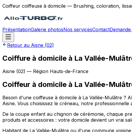
Coiffeur coiffeuse à domicile — Brushing, coloration, lis
Présentation
Galerie photos
Nos services
Contact
Demande 
Retour au
Aisne
(
02
)
Coiffure à domicile à La Vallée-Mulâtr
Aisne
(
02
) — Région
Hauts-de-France
Coiffeur à domicile
à
La Vallée-Mulâtr
Besoin d'une coiffeuse à domicile à La Vallée-Mulâtre ? A
Aisne. Vous choisissez le créneau, notre professionnelle a
De la coupe enfant au chignon de cérémonie, chaque prest
produits et accessoires : votre domicile devient un vrai s
Habitant de La Vallée-Mulâtre ou d'une commune voisine (