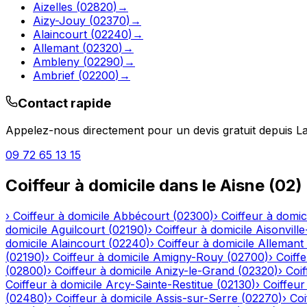
Aizelles
(
02820
)
→
Aizy-Jouy
(
02370
)
→
Alaincourt
(
02240
)
→
Allemant
(
02320
)
→
Ambleny
(
02290
)
→
Ambrief
(
02200
)
→
Contact rapide
Appelez-nous directement pour un devis gratuit depuis
La
09 72 65 13 15
Coiffeur à domicile
dans le
Aisne
(
02
)
›
Coiffeur à domicile
Abbécourt
(
02300
)
›
Coiffeur à domic
domicile
Aguilcourt
(
02190
)
›
Coiffeur à domicile
Aisonville
domicile
Alaincourt
(
02240
)
›
Coiffeur à domicile
Allemant
(
02190
)
›
Coiffeur à domicile
Amigny-Rouy
(
02700
)
›
Coiffe
(
02800
)
›
Coiffeur à domicile
Anizy-le-Grand
(
02320
)
›
Coif
Coiffeur à domicile
Arcy-Sainte-Restitue
(
02130
)
›
Coiffeur
(
02480
)
›
Coiffeur à domicile
Assis-sur-Serre
(
02270
)
›
Coi