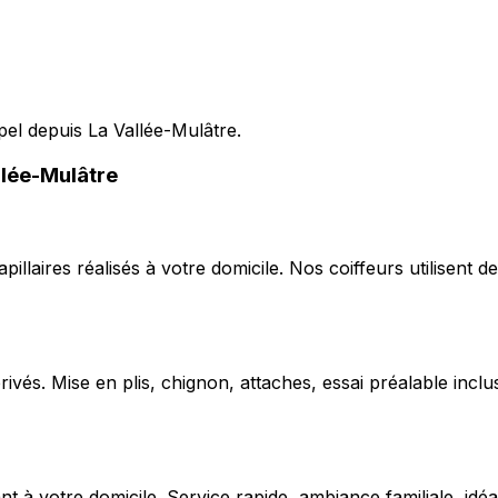
pel depuis La Vallée-Mulâtre.
llée-Mulâtre
capillaires réalisés à votre domicile. Nos coiffeurs utilise
ivés. Mise en plis, chignon, attaches, essai préalable inclu
 votre domicile. Service rapide, ambiance familiale, idéal