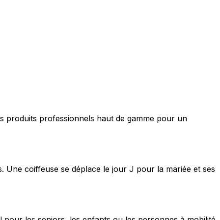
nt des produits professionnels haut de gamme pour un
s. Une coiffeuse se déplace le jour J pour la mariée et ses
 pour les seniors, les enfants ou les personnes à mobilité