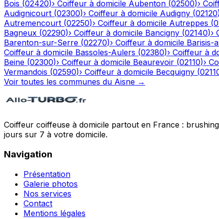
Bois
(
02420
)
›
Coiffeur à domicile
Aubenton
(
02500
)
›
Coif
Audignicourt
(
02300
)
›
Coiffeur à domicile
Audigny
(
02120
Autremencourt
(
02250
)
›
Coiffeur à domicile
Autreppes
(
0
Bagneux
(
02290
)
›
Coiffeur à domicile
Bancigny
(
02140
)
›
Barenton-sur-Serre
(
02270
)
›
Coiffeur à domicile
Barisis-
Coiffeur à domicile
Bassoles-Aulers
(
02380
)
›
Coiffeur à d
Beine
(
02300
)
›
Coiffeur à domicile
Beaurevoir
(
02110
)
›
Co
Vermandois
(
02590
)
›
Coiffeur à domicile
Becquigny
(
0211
Voir toutes les communes du
Aisne
→
Coiffeur coiffeuse à domicile partout en France : brushin
jours sur 7 à votre domicile.
Navigation
Présentation
Galerie photos
Nos services
Contact
Mentions légales