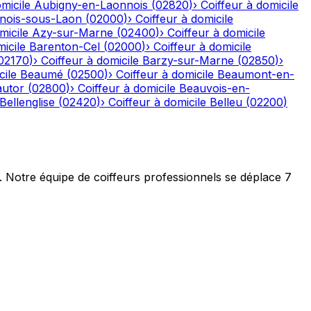
micile
Aubigny-en-Laonnois
(
02820
)
›
Coiffeur à domicile
nois-sous-Laon
(
02000
)
›
Coiffeur à domicile
micile
Azy-sur-Marne
(
02400
)
›
Coiffeur à domicile
icile
Barenton-Cel
(
02000
)
›
Coiffeur à domicile
02170
)
›
Coiffeur à domicile
Barzy-sur-Marne
(
02850
)
›
cile
Beaumé
(
02500
)
›
Coiffeur à domicile
Beaumont-en-
autor
(
02800
)
›
Coiffeur à domicile
Beauvois-en-
Bellenglise
(
02420
)
›
Coiffeur à domicile
Belleu
(
02200
)
t. Notre équipe de coiffeurs professionnels se déplace 7