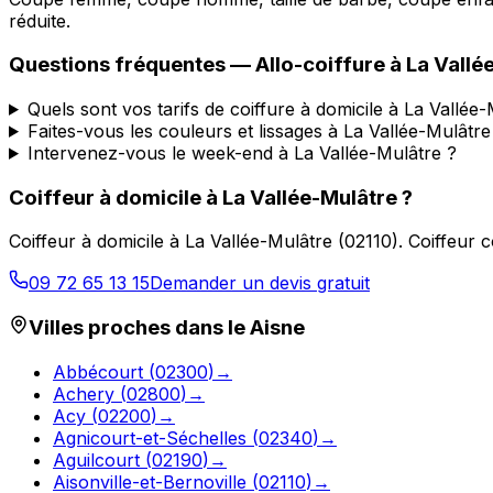
réduite.
Questions fréquentes —
Allo-coiffure
à
La Vallé
Quels sont vos tarifs de coiffure à domicile à La Vallée
Faites-vous les couleurs et lissages à La Vallée-Mulâtre
Intervenez-vous le week-end à La Vallée-Mulâtre ?
Coiffeur à domicile
à
La Vallée-Mulâtre
?
Coiffeur à domicile
à
La Vallée-Mulâtre
(
02110
).
Coiffeur c
09 72 65 13 15
Demander un devis gratuit
Villes proches dans le
Aisne
Abbécourt
(
02300
)
→
Achery
(
02800
)
→
Acy
(
02200
)
→
Agnicourt-et-Séchelles
(
02340
)
→
Aguilcourt
(
02190
)
→
Aisonville-et-Bernoville
(
02110
)
→