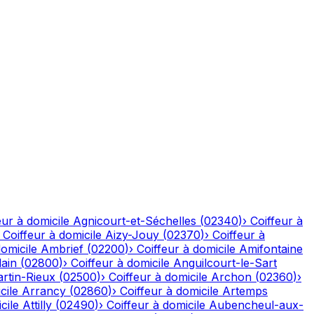
eur à domicile
Agnicourt-et-Séchelles
(
02340
)
›
Coiffeur à
›
Coiffeur à domicile
Aizy-Jouy
(
02370
)
›
Coiffeur à
domicile
Ambrief
(
02200
)
›
Coiffeur à domicile
Amifontaine
ain
(
02800
)
›
Coiffeur à domicile
Anguilcourt-le-Sart
rtin-Rieux
(
02500
)
›
Coiffeur à domicile
Archon
(
02360
)
›
cile
Arrancy
(
02860
)
›
Coiffeur à domicile
Artemps
cile
Attilly
(
02490
)
›
Coiffeur à domicile
Aubencheul-aux-