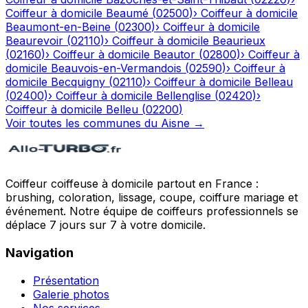
Coiffeur à domicile
Beaumé
(
02500
)
›
Coiffeur à domicile
Beaumont-en-Beine
(
02300
)
›
Coiffeur à domicile
Beaurevoir
(
02110
)
›
Coiffeur à domicile
Beaurieux
(
02160
)
›
Coiffeur à domicile
Beautor
(
02800
)
›
Coiffeur à
domicile
Beauvois-en-Vermandois
(
02590
)
›
Coiffeur à
domicile
Becquigny
(
02110
)
›
Coiffeur à domicile
Belleau
(
02400
)
›
Coiffeur à domicile
Bellenglise
(
02420
)
›
Coiffeur à domicile
Belleu
(
02200
)
Voir toutes les communes du
Aisne
→
Coiffeur coiffeuse à domicile partout en France :
brushing, coloration, lissage, coupe, coiffure mariage et
événement. Notre équipe de coiffeurs professionnels se
déplace 7 jours sur 7 à votre domicile.
Navigation
Présentation
Galerie photos
Nos services