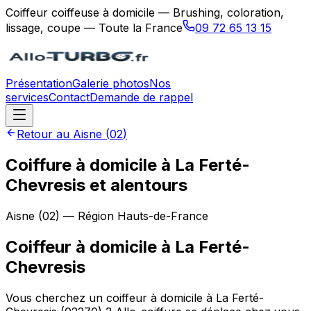
Coiffeur coiffeuse à domicile — Brushing, coloration,
lissage, coupe — Toute la France
09 72 65 13 15
Présentation
Galerie photos
Nos
services
Contact
Demande de rappel
Retour au
Aisne
(
02
)
Coiffure à domicile à La Ferté-
Chevresis et alentours
Aisne
(
02
) — Région
Hauts-de-France
Coiffeur à domicile
à
La Ferté-
Chevresis
Vous cherchez un coiffeur à domicile à La Ferté-