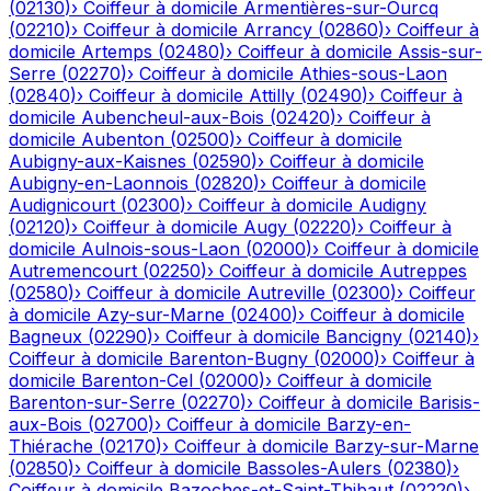
(
02130
)
›
Coiffeur à domicile
Armentières-sur-Ourcq
(
02210
)
›
Coiffeur à domicile
Arrancy
(
02860
)
›
Coiffeur à
domicile
Artemps
(
02480
)
›
Coiffeur à domicile
Assis-sur-
Serre
(
02270
)
›
Coiffeur à domicile
Athies-sous-Laon
(
02840
)
›
Coiffeur à domicile
Attilly
(
02490
)
›
Coiffeur à
domicile
Aubencheul-aux-Bois
(
02420
)
›
Coiffeur à
domicile
Aubenton
(
02500
)
›
Coiffeur à domicile
Aubigny-aux-Kaisnes
(
02590
)
›
Coiffeur à domicile
Aubigny-en-Laonnois
(
02820
)
›
Coiffeur à domicile
Audignicourt
(
02300
)
›
Coiffeur à domicile
Audigny
(
02120
)
›
Coiffeur à domicile
Augy
(
02220
)
›
Coiffeur à
domicile
Aulnois-sous-Laon
(
02000
)
›
Coiffeur à domicile
Autremencourt
(
02250
)
›
Coiffeur à domicile
Autreppes
(
02580
)
›
Coiffeur à domicile
Autreville
(
02300
)
›
Coiffeur
à domicile
Azy-sur-Marne
(
02400
)
›
Coiffeur à domicile
Bagneux
(
02290
)
›
Coiffeur à domicile
Bancigny
(
02140
)
›
Coiffeur à domicile
Barenton-Bugny
(
02000
)
›
Coiffeur à
domicile
Barenton-Cel
(
02000
)
›
Coiffeur à domicile
Barenton-sur-Serre
(
02270
)
›
Coiffeur à domicile
Barisis-
aux-Bois
(
02700
)
›
Coiffeur à domicile
Barzy-en-
Thiérache
(
02170
)
›
Coiffeur à domicile
Barzy-sur-Marne
(
02850
)
›
Coiffeur à domicile
Bassoles-Aulers
(
02380
)
›
Coiffeur à domicile
Bazoches-et-Saint-Thibaut
(
02220
)
›