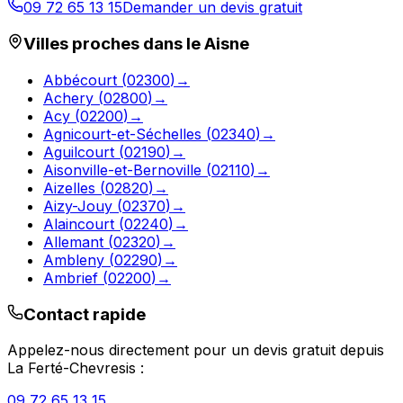
09 72 65 13 15
Demander un devis gratuit
Villes proches dans le
Aisne
Abbécourt
(
02300
)
→
Achery
(
02800
)
→
Acy
(
02200
)
→
Agnicourt-et-Séchelles
(
02340
)
→
Aguilcourt
(
02190
)
→
Aisonville-et-Bernoville
(
02110
)
→
Aizelles
(
02820
)
→
Aizy-Jouy
(
02370
)
→
Alaincourt
(
02240
)
→
Allemant
(
02320
)
→
Ambleny
(
02290
)
→
Ambrief
(
02200
)
→
Contact rapide
Appelez-nous directement pour un devis gratuit depuis
La Ferté-Chevresis
:
09 72 65 13 15