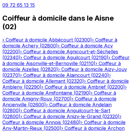
09 72 65 13 15
Coiffeur à domicile
dans le
Aisne
(
02
)
›
Coiffeur à domicile
Abbécourt
(
02300
)
›
Coiffeur à
domicile
Achery
(
02800
)
›
Coiffeur à domicile
Acy
(
02200
)
›
Coiffeur à domicile
Agnicourt-et-Séchelles
(
02340
)
›
Coiffeur à domicile
Aguilcourt
(
02190
)
›
Coiffeur
à domicile
Aisonville-et-Bernoville
(
02110
)
›
Coiffeur à
domicile
Aizelles
(
02820
)
›
Coiffeur à domicile
Aizy-Jouy
(
02370
)
›
Coiffeur à domicile
Alaincourt
(
02240
)
›
Coiffeur à domicile
Allemant
(
02320
)
›
Coiffeur à domicile
Ambleny
(
02290
)
›
Coiffeur à domicile
Ambrief
(
02200
)
›
Coiffeur à domicile
Amifontaine
(
02190
)
›
Coiffeur à
domicile
Amigny-Rouy
(
02700
)
›
Coiffeur à domicile
Ancienville
(
02600
)
›
Coiffeur à domicile
Andelain
(
02800
)
›
Coiffeur à domicile
Anguilcourt-le-Sart
(
02800
)
›
Coiffeur à domicile
Anizy-le-Grand
(
02320
)
›
Coiffeur à domicile
Annois
(
02480
)
›
Coiffeur à domicile
Any-Martin-Rieux
(
02500
)
›
Coiffeur à domicile
Archon