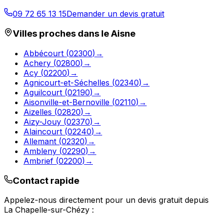
09 72 65 13 15
Demander un devis gratuit
Villes proches dans le
Aisne
Abbécourt
(
02300
)
→
Achery
(
02800
)
→
Acy
(
02200
)
→
Agnicourt-et-Séchelles
(
02340
)
→
Aguilcourt
(
02190
)
→
Aisonville-et-Bernoville
(
02110
)
→
Aizelles
(
02820
)
→
Aizy-Jouy
(
02370
)
→
Alaincourt
(
02240
)
→
Allemant
(
02320
)
→
Ambleny
(
02290
)
→
Ambrief
(
02200
)
→
Contact rapide
Appelez-nous directement pour un devis gratuit depuis
La Chapelle-sur-Chézy
: