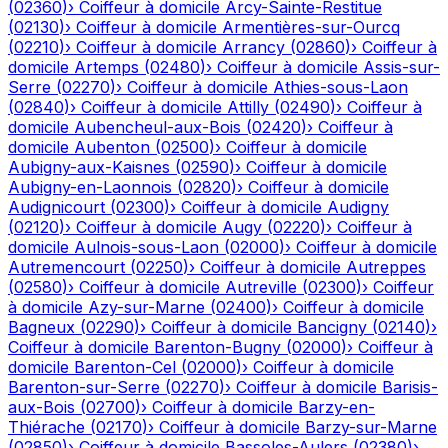
(
02360
)
›
Coiffeur à domicile
Arcy-Sainte-Restitue
(
02130
)
›
Coiffeur à domicile
Armentières-sur-Ourcq
(
02210
)
›
Coiffeur à domicile
Arrancy
(
02860
)
›
Coiffeur à
domicile
Artemps
(
02480
)
›
Coiffeur à domicile
Assis-sur-
Serre
(
02270
)
›
Coiffeur à domicile
Athies-sous-Laon
(
02840
)
›
Coiffeur à domicile
Attilly
(
02490
)
›
Coiffeur à
domicile
Aubencheul-aux-Bois
(
02420
)
›
Coiffeur à
domicile
Aubenton
(
02500
)
›
Coiffeur à domicile
Aubigny-aux-Kaisnes
(
02590
)
›
Coiffeur à domicile
Aubigny-en-Laonnois
(
02820
)
›
Coiffeur à domicile
Audignicourt
(
02300
)
›
Coiffeur à domicile
Audigny
(
02120
)
›
Coiffeur à domicile
Augy
(
02220
)
›
Coiffeur à
domicile
Aulnois-sous-Laon
(
02000
)
›
Coiffeur à domicile
Autremencourt
(
02250
)
›
Coiffeur à domicile
Autreppes
(
02580
)
›
Coiffeur à domicile
Autreville
(
02300
)
›
Coiffeur
à domicile
Azy-sur-Marne
(
02400
)
›
Coiffeur à domicile
Bagneux
(
02290
)
›
Coiffeur à domicile
Bancigny
(
02140
)
›
Coiffeur à domicile
Barenton-Bugny
(
02000
)
›
Coiffeur à
domicile
Barenton-Cel
(
02000
)
›
Coiffeur à domicile
Barenton-sur-Serre
(
02270
)
›
Coiffeur à domicile
Barisis-
aux-Bois
(
02700
)
›
Coiffeur à domicile
Barzy-en-
Thiérache
(
02170
)
›
Coiffeur à domicile
Barzy-sur-Marne
(
02850
)
›
Coiffeur à domicile
Bassoles-Aulers
(
02380
)
›