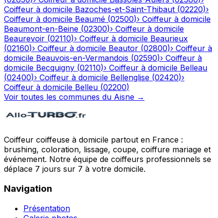
Coiffeur à domicile
Bazoches-et-Saint-Thibaut
(
02220
)
›
Coiffeur à domicile
Beaumé
(
02500
)
›
Coiffeur à domicile
Beaumont-en-Beine
(
02300
)
›
Coiffeur à domicile
Beaurevoir
(
02110
)
›
Coiffeur à domicile
Beaurieux
(
02160
)
›
Coiffeur à domicile
Beautor
(
02800
)
›
Coiffeur à
domicile
Beauvois-en-Vermandois
(
02590
)
›
Coiffeur à
domicile
Becquigny
(
02110
)
›
Coiffeur à domicile
Belleau
(
02400
)
›
Coiffeur à domicile
Bellenglise
(
02420
)
›
Coiffeur à domicile
Belleu
(
02200
)
Voir toutes les communes du
Aisne
→
Coiffeur coiffeuse à domicile partout en France :
brushing, coloration, lissage, coupe, coiffure mariage et
événement. Notre équipe de coiffeurs professionnels se
déplace 7 jours sur 7 à votre domicile.
Navigation
Présentation
Galerie photos