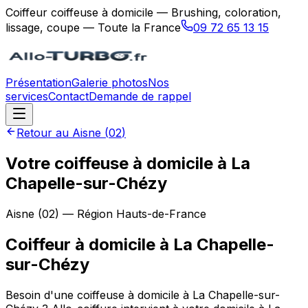
Coiffeur coiffeuse à domicile — Brushing, coloration,
lissage, coupe — Toute la France
09 72 65 13 15
Présentation
Galerie photos
Nos
services
Contact
Demande de rappel
Retour au
Aisne
(
02
)
Votre coiffeuse à domicile à La
Chapelle-sur-Chézy
Aisne
(
02
) — Région
Hauts-de-France
Coiffeur à domicile
à
La Chapelle-
sur-Chézy
Besoin d'une coiffeuse à domicile à La Chapelle-sur-