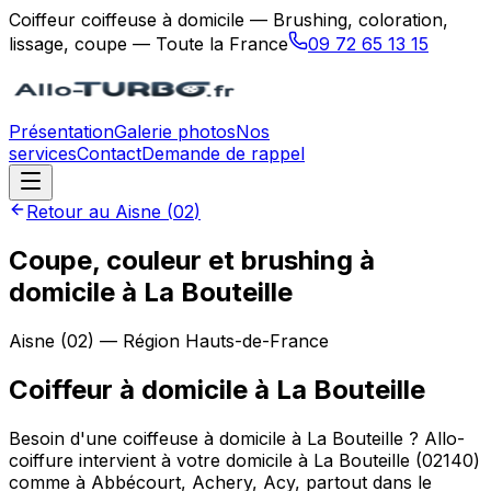
Coiffeur coiffeuse à domicile — Brushing, coloration,
lissage, coupe — Toute la France
09 72 65 13 15
Présentation
Galerie photos
Nos
services
Contact
Demande de rappel
Retour au
Aisne
(
02
)
Coupe, couleur et brushing à
domicile à La Bouteille
Aisne
(
02
) — Région
Hauts-de-France
Coiffeur à domicile
à
La Bouteille
Besoin d'une coiffeuse à domicile à La Bouteille ? Allo-
coiffure intervient à votre domicile à La Bouteille (02140)
comme à Abbécourt, Achery, Acy, partout dans le