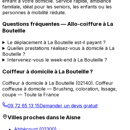
enfant à votre domicile. Service rapide, ambiance
familiale, idéal pour les seniors, les enfants ou les
personnes à mobilité réduite.
Questions fréquentes —
Allo-coiffure
à
La
Bouteille
Le déplacement à La Bouteille est-il payant ?
Quelles prestations réalisez-vous à domicile à La
Bouteille ?
Intervenez-vous le week-end à La Bouteille ?
Coiffeur à domicile
à
La Bouteille
?
Coiffeur à domicile
à
La Bouteille
(
02140
).
Coiffeur
coiffeuse à domicile — Brushing, coloration, lissage,
coupe — Toute la France
09 72 65 13 15
Demander un devis gratuit
Villes proches dans le
Aisne
Abbécourt
(
02300
)
→