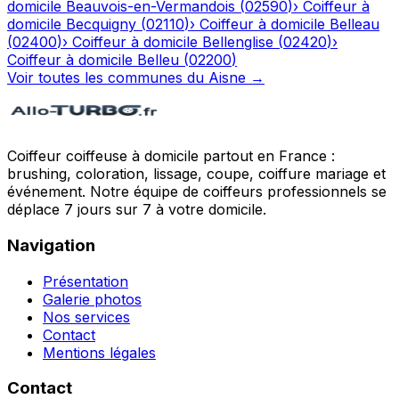
domicile
Beauvois-en-Vermandois
(
02590
)
›
Coiffeur à
domicile
Becquigny
(
02110
)
›
Coiffeur à domicile
Belleau
(
02400
)
›
Coiffeur à domicile
Bellenglise
(
02420
)
›
Coiffeur à domicile
Belleu
(
02200
)
Voir toutes les communes du
Aisne
→
Coiffeur coiffeuse à domicile partout en France :
brushing, coloration, lissage, coupe, coiffure mariage et
événement. Notre équipe de coiffeurs professionnels se
déplace 7 jours sur 7 à votre domicile.
Navigation
Présentation
Galerie photos
Nos services
Contact
Mentions légales
Contact