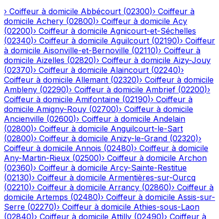
›
Coiffeur à domicile
Abbécourt
(
02300
)
›
Coiffeur à
domicile
Achery
(
02800
)
›
Coiffeur à domicile
Acy
(
02200
)
›
Coiffeur à domicile
Agnicourt-et-Séchelles
(
02340
)
›
Coiffeur à domicile
Aguilcourt
(
02190
)
›
Coiffeur
à domicile
Aisonville-et-Bernoville
(
02110
)
›
Coiffeur à
domicile
Aizelles
(
02820
)
›
Coiffeur à domicile
Aizy-Jouy
(
02370
)
›
Coiffeur à domicile
Alaincourt
(
02240
)
›
Coiffeur à domicile
Allemant
(
02320
)
›
Coiffeur à domicile
Ambleny
(
02290
)
›
Coiffeur à domicile
Ambrief
(
02200
)
›
Coiffeur à domicile
Amifontaine
(
02190
)
›
Coiffeur à
domicile
Amigny-Rouy
(
02700
)
›
Coiffeur à domicile
Ancienville
(
02600
)
›
Coiffeur à domicile
Andelain
(
02800
)
›
Coiffeur à domicile
Anguilcourt-le-Sart
(
02800
)
›
Coiffeur à domicile
Anizy-le-Grand
(
02320
)
›
Coiffeur à domicile
Annois
(
02480
)
›
Coiffeur à domicile
Any-Martin-Rieux
(
02500
)
›
Coiffeur à domicile
Archon
(
02360
)
›
Coiffeur à domicile
Arcy-Sainte-Restitue
(
02130
)
›
Coiffeur à domicile
Armentières-sur-Ourcq
(
02210
)
›
Coiffeur à domicile
Arrancy
(
02860
)
›
Coiffeur à
domicile
Artemps
(
02480
)
›
Coiffeur à domicile
Assis-sur-
Serre
(
02270
)
›
Coiffeur à domicile
Athies-sous-Laon
(
02840
)
›
Coiffeur à domicile
Attilly
(
02490
)
›
Coiffeur à