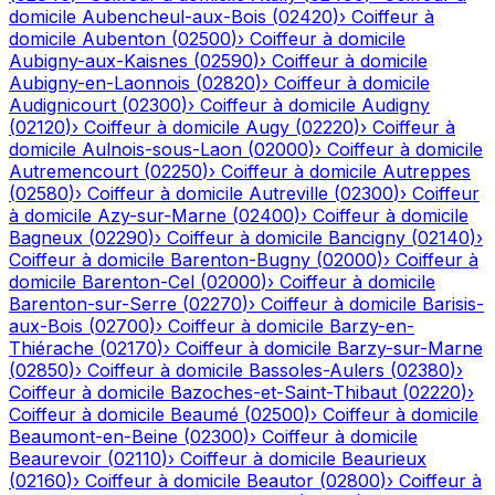
domicile
Aubencheul-aux-Bois
(
02420
)
›
Coiffeur à
domicile
Aubenton
(
02500
)
›
Coiffeur à domicile
Aubigny-aux-Kaisnes
(
02590
)
›
Coiffeur à domicile
Aubigny-en-Laonnois
(
02820
)
›
Coiffeur à domicile
Audignicourt
(
02300
)
›
Coiffeur à domicile
Audigny
(
02120
)
›
Coiffeur à domicile
Augy
(
02220
)
›
Coiffeur à
domicile
Aulnois-sous-Laon
(
02000
)
›
Coiffeur à domicile
Autremencourt
(
02250
)
›
Coiffeur à domicile
Autreppes
(
02580
)
›
Coiffeur à domicile
Autreville
(
02300
)
›
Coiffeur
à domicile
Azy-sur-Marne
(
02400
)
›
Coiffeur à domicile
Bagneux
(
02290
)
›
Coiffeur à domicile
Bancigny
(
02140
)
›
Coiffeur à domicile
Barenton-Bugny
(
02000
)
›
Coiffeur à
domicile
Barenton-Cel
(
02000
)
›
Coiffeur à domicile
Barenton-sur-Serre
(
02270
)
›
Coiffeur à domicile
Barisis-
aux-Bois
(
02700
)
›
Coiffeur à domicile
Barzy-en-
Thiérache
(
02170
)
›
Coiffeur à domicile
Barzy-sur-Marne
(
02850
)
›
Coiffeur à domicile
Bassoles-Aulers
(
02380
)
›
Coiffeur à domicile
Bazoches-et-Saint-Thibaut
(
02220
)
›
Coiffeur à domicile
Beaumé
(
02500
)
›
Coiffeur à domicile
Beaumont-en-Beine
(
02300
)
›
Coiffeur à domicile
Beaurevoir
(
02110
)
›
Coiffeur à domicile
Beaurieux
(
02160
)
›
Coiffeur à domicile
Beautor
(
02800
)
›
Coiffeur à