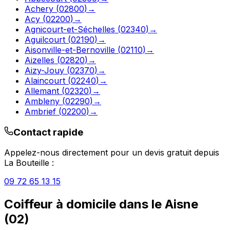
Achery
(
02800
)
→
Acy
(
02200
)
→
Agnicourt-et-Séchelles
(
02340
)
→
Aguilcourt
(
02190
)
→
Aisonville-et-Bernoville
(
02110
)
→
Aizelles
(
02820
)
→
Aizy-Jouy
(
02370
)
→
Alaincourt
(
02240
)
→
Allemant
(
02320
)
→
Ambleny
(
02290
)
→
Ambrief
(
02200
)
→
Contact rapide
Appelez-nous directement pour un devis gratuit depuis
La Bouteille
:
09 72 65 13 15
Coiffeur à domicile
dans le
Aisne
(
02
)