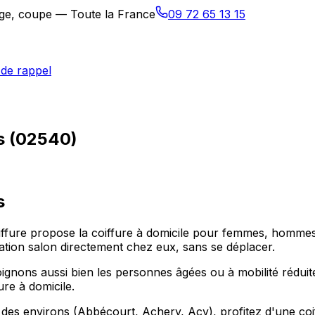
sage, coupe — Toute la France
09 72 65 13 15
de rappel
is (02540)
s
iffure propose la coiffure à domicile pour femmes, hommes 
ation salon directement chez eux, sans se déplacer.
gnons aussi bien les personnes âgées ou à mobilité réduite
ure à domicile.
 des environs (Abbécourt, Achery, Acy), profitez d'une coi