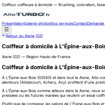
Coiffeur coiffeuse à domicile — Brushing, coloration, lis
Présentation
Galerie photos
Nos services
Contact
Demande 
Retour au
Aisne
(
02
)
Coiffeur à domicile à L'Épine-aux-Bo
Aisne
(
02
) — Région
Hauts-de-France
Coiffeur à domicile
à
L'Épine-aux-Boi
À L'Épine-aux-Bois (02540) et dans tout le Aisne, Allo-co
alentours (Abbécourt, Achery, Acy) profitent d'une prest
À L'Épine-aux-Bois comme ailleurs dans le Aisne, nous soi
pressées ou les futures mariées qui veulent un essai coiff
Plutôt que de comparer les salons de L'Épine-aux-Bois et