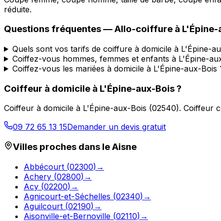
réduite.
Questions fréquentes —
Allo-coiffure
à
L'Épine-
Quels sont vos tarifs de coiffure à domicile à L'Épine-a
Coiffez-vous hommes, femmes et enfants à L'Épine-aux
Coiffez-vous les mariées à domicile à L'Épine-aux-Bois 
Coiffeur à domicile
à
L'Épine-aux-Bois
?
Coiffeur à domicile
à
L'Épine-aux-Bois
(
02540
).
Coiffeur 
09 72 65 13 15
Demander un devis gratuit
Villes proches dans le
Aisne
Abbécourt
(
02300
)
→
Achery
(
02800
)
→
Acy
(
02200
)
→
Agnicourt-et-Séchelles
(
02340
)
→
Aguilcourt
(
02190
)
→
Aisonville-et-Bernoville
(
02110
)
→