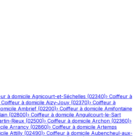
eur à domicile
Agnicourt-et-Séchelles
(
02340
)
›
Coiffeur à
›
Coiffeur à domicile
Aizy-Jouy
(
02370
)
›
Coiffeur à
domicile
Ambrief
(
02200
)
›
Coiffeur à domicile
Amifontaine
ain
(
02800
)
›
Coiffeur à domicile
Anguilcourt-le-Sart
rtin-Rieux
(
02500
)
›
Coiffeur à domicile
Archon
(
02360
)
›
cile
Arrancy
(
02860
)
›
Coiffeur à domicile
Artemps
cile
Attilly
(
02490
)
›
Coiffeur à domicile
Aubencheul-aux-