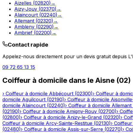
Aizelles
(
02820
)
→
Aizy-Jouy
(
02370
)
→
Alaincourt
(
02240
)
→
Allemant
(
02320
)
→
Ambleny
(
02290
)
→
Ambrief
(
02200
)
→
Contact rapide
Appelez-nous directement pour un devis gratuit depuis
L
09 72 65 13 15
Coiffeur à domicile
dans le
Aisne
(
02
)
›
Coiffeur à domicile
Abbécourt
(
02300
)
›
Coiffeur à domic
domicile
Aguilcourt
(
02190
)
›
Coiffeur à domicile
Aisonville
domicile
Alaincourt
(
02240
)
›
Coiffeur à domicile
Allemant
(
02190
)
›
Coiffeur à domicile
Amigny-Rouy
(
02700
)
›
Coiffe
(
02800
)
›
Coiffeur à domicile
Anizy-le-Grand
(
02320
)
›
Coif
Coiffeur à domicile
Arcy-Sainte-Restitue
(
02130
)
›
Coiffeur
(
02480
)
›
Coiffeur à domicile
Assis-sur-Serre
(
02270
)
›
Coi