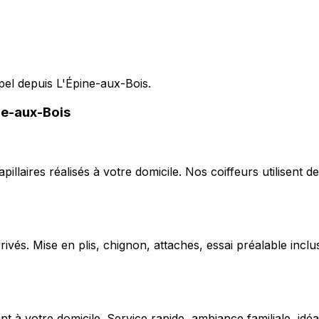
pel depuis L'Épine-aux-Bois.
ne-aux-Bois
capillaires réalisés à votre domicile. Nos coiffeurs utilise
ivés. Mise en plis, chignon, attaches, essai préalable inclu
 votre domicile. Service rapide, ambiance familiale, idéal