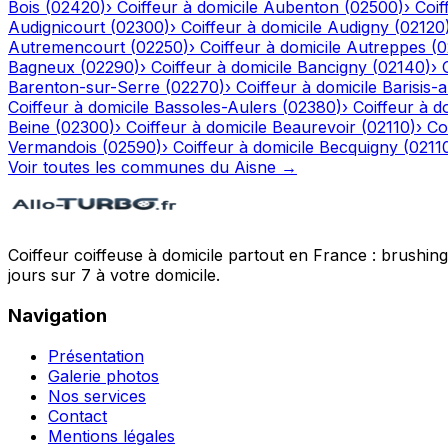
Bois
(
02420
)
›
Coiffeur à domicile
Aubenton
(
02500
)
›
Coif
Audignicourt
(
02300
)
›
Coiffeur à domicile
Audigny
(
02120
Autremencourt
(
02250
)
›
Coiffeur à domicile
Autreppes
(
0
Bagneux
(
02290
)
›
Coiffeur à domicile
Bancigny
(
02140
)
›
Barenton-sur-Serre
(
02270
)
›
Coiffeur à domicile
Barisis-
Coiffeur à domicile
Bassoles-Aulers
(
02380
)
›
Coiffeur à d
Beine
(
02300
)
›
Coiffeur à domicile
Beaurevoir
(
02110
)
›
Co
Vermandois
(
02590
)
›
Coiffeur à domicile
Becquigny
(
0211
Voir toutes les communes du
Aisne
→
Coiffeur coiffeuse à domicile partout en France : brushin
jours sur 7 à votre domicile.
Navigation
Présentation
Galerie photos
Nos services
Contact
Mentions légales