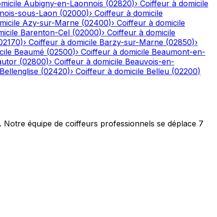
micile
Aubigny-en-Laonnois
(
02820
)
›
Coiffeur à domicile
nois-sous-Laon
(
02000
)
›
Coiffeur à domicile
micile
Azy-sur-Marne
(
02400
)
›
Coiffeur à domicile
icile
Barenton-Cel
(
02000
)
›
Coiffeur à domicile
02170
)
›
Coiffeur à domicile
Barzy-sur-Marne
(
02850
)
›
cile
Beaumé
(
02500
)
›
Coiffeur à domicile
Beaumont-en-
autor
(
02800
)
›
Coiffeur à domicile
Beauvois-en-
Bellenglise
(
02420
)
›
Coiffeur à domicile
Belleu
(
02200
)
t. Notre équipe de coiffeurs professionnels se déplace 7