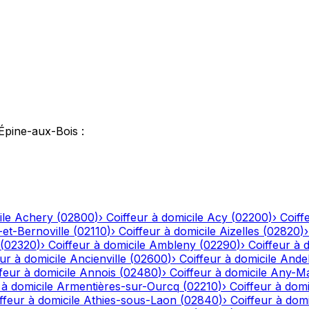
'Épine-aux-Bois
:
ile
Achery
(
02800
)
›
Coiffeur à domicile
Acy
(
02200
)
›
Coiff
-et-Bernoville
(
02110
)
›
Coiffeur à domicile
Aizelles
(
02820
)
(
02320
)
›
Coiffeur à domicile
Ambleny
(
02290
)
›
Coiffeur à 
ur à domicile
Ancienville
(
02600
)
›
Coiffeur à domicile
Andel
feur à domicile
Annois
(
02480
)
›
Coiffeur à domicile
Any-Ma
 à domicile
Armentières-sur-Ourcq
(
02210
)
›
Coiffeur à domi
ffeur à domicile
Athies-sous-Laon
(
02840
)
›
Coiffeur à domi