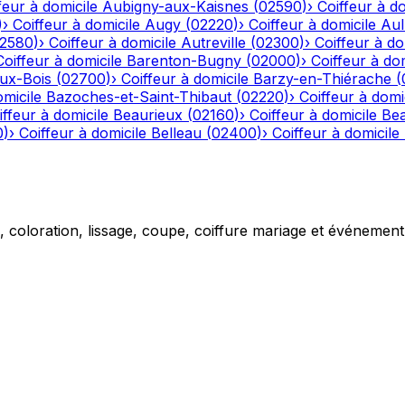
feur à domicile
Aubigny-aux-Kaisnes
(
02590
)
›
Coiffeur à do
)
›
Coiffeur à domicile
Augy
(
02220
)
›
Coiffeur à domicile
Aul
2580
)
›
Coiffeur à domicile
Autreville
(
02300
)
›
Coiffeur à do
Coiffeur à domicile
Barenton-Bugny
(
02000
)
›
Coiffeur à dom
aux-Bois
(
02700
)
›
Coiffeur à domicile
Barzy-en-Thiérache
(
omicile
Bazoches-et-Saint-Thibaut
(
02220
)
›
Coiffeur à domi
iffeur à domicile
Beaurieux
(
02160
)
›
Coiffeur à domicile
Be
0
)
›
Coiffeur à domicile
Belleau
(
02400
)
›
Coiffeur à domicile
g, coloration, lissage, coupe, coiffure mariage et événemen