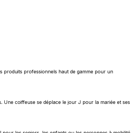
nt des produits professionnels haut de gamme pour un
s. Une coiffeuse se déplace le jour J pour la mariée et ses
 pour les seniors, les enfants ou les personnes à mobilité