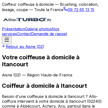
Coiffeur coiffeuse à domicile — Brushing, coloration,
lissage, coupe — Toute la France
09 72 65 13 15
Présentation
Galerie photos
Nos
services
Contact
Demande de rappel
Retour au
Aisne
(
02
)
Votre coiffeuse à domicile à
Itancourt
Aisne
(
02
) — Région
Hauts-de-France
Coiffeur à domicile
à
Itancourt
Besoin d'une coiffeuse à domicile à Itancourt ? Allo-
coiffure intervient à votre domicile à Itancourt (02240)
comme à Abbécourt, Achery, Acy, partout dans le