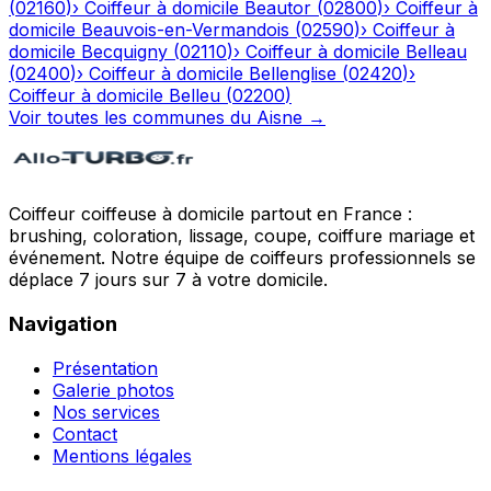
(
02160
)
›
Coiffeur à domicile
Beautor
(
02800
)
›
Coiffeur à
domicile
Beauvois-en-Vermandois
(
02590
)
›
Coiffeur à
domicile
Becquigny
(
02110
)
›
Coiffeur à domicile
Belleau
(
02400
)
›
Coiffeur à domicile
Bellenglise
(
02420
)
›
Coiffeur à domicile
Belleu
(
02200
)
Voir toutes les communes du
Aisne
→
Coiffeur coiffeuse à domicile partout en France :
brushing, coloration, lissage, coupe, coiffure mariage et
événement. Notre équipe de coiffeurs professionnels se
déplace 7 jours sur 7 à votre domicile.
Navigation
Présentation
Galerie photos
Nos services
Contact
Mentions légales