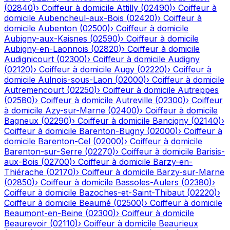
(
02840
)
›
Coiffeur à domicile
Attilly
(
02490
)
›
Coiffeur à
domicile
Aubencheul-aux-Bois
(
02420
)
›
Coiffeur à
domicile
Aubenton
(
02500
)
›
Coiffeur à domicile
Aubigny-aux-Kaisnes
(
02590
)
›
Coiffeur à domicile
Aubigny-en-Laonnois
(
02820
)
›
Coiffeur à domicile
Audignicourt
(
02300
)
›
Coiffeur à domicile
Audigny
(
02120
)
›
Coiffeur à domicile
Augy
(
02220
)
›
Coiffeur à
domicile
Aulnois-sous-Laon
(
02000
)
›
Coiffeur à domicile
Autremencourt
(
02250
)
›
Coiffeur à domicile
Autreppes
(
02580
)
›
Coiffeur à domicile
Autreville
(
02300
)
›
Coiffeur
à domicile
Azy-sur-Marne
(
02400
)
›
Coiffeur à domicile
Bagneux
(
02290
)
›
Coiffeur à domicile
Bancigny
(
02140
)
›
Coiffeur à domicile
Barenton-Bugny
(
02000
)
›
Coiffeur à
domicile
Barenton-Cel
(
02000
)
›
Coiffeur à domicile
Barenton-sur-Serre
(
02270
)
›
Coiffeur à domicile
Barisis-
aux-Bois
(
02700
)
›
Coiffeur à domicile
Barzy-en-
Thiérache
(
02170
)
›
Coiffeur à domicile
Barzy-sur-Marne
(
02850
)
›
Coiffeur à domicile
Bassoles-Aulers
(
02380
)
›
Coiffeur à domicile
Bazoches-et-Saint-Thibaut
(
02220
)
›
Coiffeur à domicile
Beaumé
(
02500
)
›
Coiffeur à domicile
Beaumont-en-Beine
(
02300
)
›
Coiffeur à domicile
Beaurevoir
(
02110
)
›
Coiffeur à domicile
Beaurieux