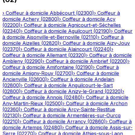
›
Coiffeur à domicile
Abbécourt
(
02300
)
›
Coiffeur à
domicile
Achery
(
02800
)
›
Coiffeur à domicile
Acy
(
02200
)
›
Coiffeur à domicile
Agnicourt-et-Séchelles
(
02340
)
›
Coiffeur à domicile
Aguilcourt
(
02190
)
›
Coiffeur
à domicile
Aisonville-et-Bernoville
(
02110
)
›
Coiffeur à
domicile
Aizelles
(
02820
)
›
Coiffeur à domicile
Aizy-Jouy
(
02370
)
›
Coiffeur à domicile
Alaincourt
(
02240
)
›
Coiffeur à domicile
Allemant
(
02320
)
›
Coiffeur à domicile
Ambleny
(
02290
)
›
Coiffeur à domicile
Ambrief
(
02200
)
›
Coiffeur à domicile
Amifontaine
(
02190
)
›
Coiffeur à
domicile
Amigny-Rouy
(
02700
)
›
Coiffeur à domicile
Ancienville
(
02600
)
›
Coiffeur à domicile
Andelain
(
02800
)
›
Coiffeur à domicile
Anguilcourt-le-Sart
(
02800
)
›
Coiffeur à domicile
Anizy-le-Grand
(
02320
)
›
Coiffeur à domicile
Annois
(
02480
)
›
Coiffeur à domicile
Any-Martin-Rieux
(
02500
)
›
Coiffeur à domicile
Archon
(
02360
)
›
Coiffeur à domicile
Arcy-Sainte-Restitue
(
02130
)
›
Coiffeur à domicile
Armentières-sur-Ourcq
(
02210
)
›
Coiffeur à domicile
Arrancy
(
02860
)
›
Coiffeur à
domicile
Artemps
(
02480
)
›
Coiffeur à domicile
Assis-sur-
Serre
(
02270
)
›
Coiffeur à domicile
Athies-sous-Laon