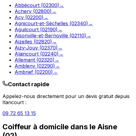
Abbécourt
(
02300
)
→
Achery
(
02800
)
→
Acy
(
02200
)
→
Agnicourt-et-Séchelles
(
02340
)
→
Aguilcourt
(
02190
)
→
Aisonville-et-Bernoville
(
02110
)
→
Aizelles
(
02820
)
→
Aizy-Jouy
(
02370
)
→
Alaincourt
(
02240
)
→
Allemant
(
02320
)
→
Ambleny
(
02290
)
→
Ambrief
(
02200
)
→
Contact rapide
Appelez-nous directement pour un devis gratuit depuis
Itancourt
:
09 72 65 13 15
Coiffeur à domicile
dans le
Aisne
(
02
)