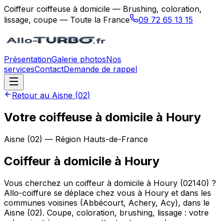
Coiffeur coiffeuse à domicile — Brushing, coloration,
lissage, coupe — Toute la France
09 72 65 13 15
Présentation
Galerie photos
Nos
services
Contact
Demande de rappel
Retour au
Aisne
(
02
)
Votre coiffeuse à domicile à Houry
Aisne
(
02
) — Région
Hauts-de-France
Coiffeur à domicile
à
Houry
Vous cherchez un coiffeur à domicile à Houry (02140) ?
Allo-coiffure se déplace chez vous à Houry et dans les
communes voisines (Abbécourt, Achery, Acy), dans le
Aisne (02). Coupe, coloration, brushing, lissage : votre