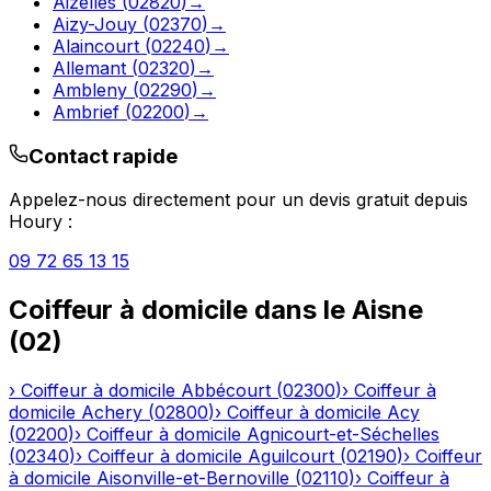
Aizelles
(
02820
)
→
Aizy-Jouy
(
02370
)
→
Alaincourt
(
02240
)
→
Allemant
(
02320
)
→
Ambleny
(
02290
)
→
Ambrief
(
02200
)
→
Contact rapide
Appelez-nous directement pour un devis gratuit depuis
Houry
:
09 72 65 13 15
Coiffeur à domicile
dans le
Aisne
(
02
)
›
Coiffeur à domicile
Abbécourt
(
02300
)
›
Coiffeur à
domicile
Achery
(
02800
)
›
Coiffeur à domicile
Acy
(
02200
)
›
Coiffeur à domicile
Agnicourt-et-Séchelles
(
02340
)
›
Coiffeur à domicile
Aguilcourt
(
02190
)
›
Coiffeur
à domicile
Aisonville-et-Bernoville
(
02110
)
›
Coiffeur à