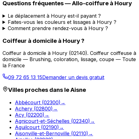
Questions fréquentes —
Allo-coiffure
à
Houry
Le déplacement à Houry est-il payant ?
Faites-vous les couleurs et lissages à Houry ?
Comment prendre rendez-vous à Houry ?
Coiffeur à domicile
à
Houry
?
Coiffeur à domicile
à
Houry
(
02140
).
Coiffeur coiffeuse à
domicile — Brushing, coloration, lissage, coupe — Toute
la France
09 72 65 13 15
Demander un devis gratuit
Villes proches dans le
Aisne
Abbécourt
(
02300
)
→
Achery
(
02800
)
→
Acy
(
02200
)
→
Agnicourt-et-Séchelles
(
02340
)
→
Aguilcourt
(
02190
)
→
Aisonville-et-Bernoville
(
02110
)
→