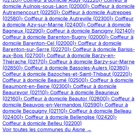
(
02120
)
›
Coiffeur à domicile
Augy
(
02220
)
›
Coiffeur à
domicile
Aulnois-sous-Laon
(
02000
)
›
Coiffeur à domicile
Autremencourt
(
02250
)
›
Coiffeur à domicile
Autreppes
(
02580
)
›
Coiffeur à domicile
Autreville
(
02300
)
›
Coiffeur
à domicile
Azy-sur-Marne
(
02400
)
›
Coiffeur à domicile
Bagneux
(
02290
)
›
Coiffeur à domicile
Bancigny
(
02140
)
›
Coiffeur à domicile
Barenton-Bugny
(
02000
)
›
Coiffeur à
domicile
Barenton-Cel
(
02000
)
›
Coiffeur à domicile
Barenton-sur-Serre
(
02270
)
›
Coiffeur à domicile
Barisis-
aux-Bois
(
02700
)
›
Coiffeur à domicile
Barzy-en-
Thiérache
(
02170
)
›
Coiffeur à domicile
Barzy-sur-Marne
(
02850
)
›
Coiffeur à domicile
Bassoles-Aulers
(
02380
)
›
Coiffeur à domicile
Bazoches-et-Saint-Thibaut
(
02220
)
›
Coiffeur à domicile
Beaumé
(
02500
)
›
Coiffeur à domicile
Beaumont-en-Beine
(
02300
)
›
Coiffeur à domicile
Beaurevoir
(
02110
)
›
Coiffeur à domicile
Beaurieux
(
02160
)
›
Coiffeur à domicile
Beautor
(
02800
)
›
Coiffeur à
domicile
Beauvois-en-Vermandois
(
02590
)
›
Coiffeur à
domicile
Becquigny
(
02110
)
›
Coiffeur à domicile
Belleau
(
02400
)
›
Coiffeur à domicile
Bellenglise
(
02420
)
›
Coiffeur à domicile
Belleu
(
02200
)
Voir toutes les communes du
Aisne
→