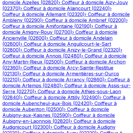
domicile
Aizelles
(
02820
)
›
Coiffeur à domicile
Aizy-Jouy
(
02370
)
›
Coiffeur à domicile
Alaincourt
(
02240
)
›
Coiffeur à domicile
Allemant
(
02320
)
›
Coiffeur à domicile
Ambleny
(
02290
)
›
Coiffeur à domicile
Ambrief
(
02200
)
›
Coiffeur à domicile
Amifontaine
(
02190
)
›
Coiffeur à
domicile
Amigny-Rouy
(
02700
)
›
Coiffeur à domicile
Ancienville
(
02600
)
›
Coiffeur à domicile
Andelain
(
02800
)
›
Coiffeur à domicile
Anguilcourt-le-Sart
(
02800
)
›
Coiffeur à domicile
Anizy-le-Grand
(
02320
)
›
Coiffeur à domicile
Annois
(
02480
)
›
Coiffeur à domicile
Any-Martin-Rieux
(
02500
)
›
Coiffeur à domicile
Archon
(
02360
)
›
Coiffeur à domicile
Arcy-Sainte-Restitue
(
02130
)
›
Coiffeur à domicile
Armentières-sur-Ourcq
(
02210
)
›
Coiffeur à domicile
Arrancy
(
02860
)
›
Coiffeur à
domicile
Artemps
(
02480
)
›
Coiffeur à domicile
Assis-sur-
Serre
(
02270
)
›
Coiffeur à domicile
Athies-sous-Laon
(
02840
)
›
Coiffeur à domicile
Attilly
(
02490
)
›
Coiffeur à
domicile
Aubencheul-aux-Bois
(
02420
)
›
Coiffeur à
domicile
Aubenton
(
02500
)
›
Coiffeur à domicile
Aubigny-aux-Kaisnes
(
02590
)
›
Coiffeur à domicile
Aubigny-en-Laonnois
(
02820
)
›
Coiffeur à domicile
Audignicourt
(
02300
)
›
Coiffeur à domicile
Audigny