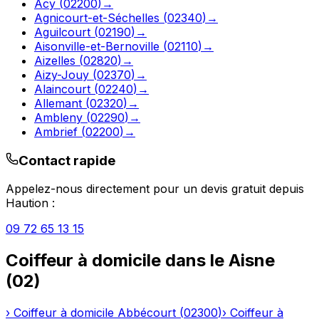
Acy
(
02200
)
→
Agnicourt-et-Séchelles
(
02340
)
→
Aguilcourt
(
02190
)
→
Aisonville-et-Bernoville
(
02110
)
→
Aizelles
(
02820
)
→
Aizy-Jouy
(
02370
)
→
Alaincourt
(
02240
)
→
Allemant
(
02320
)
→
Ambleny
(
02290
)
→
Ambrief
(
02200
)
→
Contact rapide
Appelez-nous directement pour un devis gratuit depuis
Haution
:
09 72 65 13 15
Coiffeur à domicile
dans le
Aisne
(
02
)
›
Coiffeur à domicile
Abbécourt
(
02300
)
›
Coiffeur à