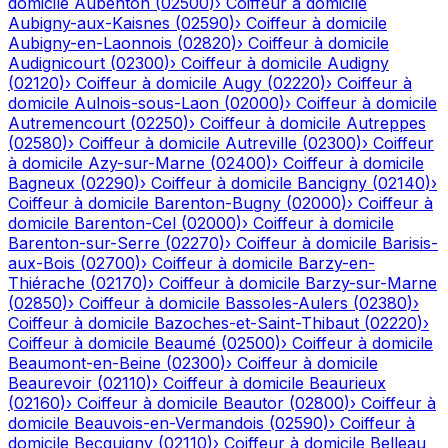
domicile
Aubenton
(
02500
)
›
Coiffeur à domicile
Aubigny-aux-Kaisnes
(
02590
)
›
Coiffeur à domicile
Aubigny-en-Laonnois
(
02820
)
›
Coiffeur à domicile
Audignicourt
(
02300
)
›
Coiffeur à domicile
Audigny
(
02120
)
›
Coiffeur à domicile
Augy
(
02220
)
›
Coiffeur à
domicile
Aulnois-sous-Laon
(
02000
)
›
Coiffeur à domicile
Autremencourt
(
02250
)
›
Coiffeur à domicile
Autreppes
(
02580
)
›
Coiffeur à domicile
Autreville
(
02300
)
›
Coiffeur
à domicile
Azy-sur-Marne
(
02400
)
›
Coiffeur à domicile
Bagneux
(
02290
)
›
Coiffeur à domicile
Bancigny
(
02140
)
›
Coiffeur à domicile
Barenton-Bugny
(
02000
)
›
Coiffeur à
domicile
Barenton-Cel
(
02000
)
›
Coiffeur à domicile
Barenton-sur-Serre
(
02270
)
›
Coiffeur à domicile
Barisis-
aux-Bois
(
02700
)
›
Coiffeur à domicile
Barzy-en-
Thiérache
(
02170
)
›
Coiffeur à domicile
Barzy-sur-Marne
(
02850
)
›
Coiffeur à domicile
Bassoles-Aulers
(
02380
)
›
Coiffeur à domicile
Bazoches-et-Saint-Thibaut
(
02220
)
›
Coiffeur à domicile
Beaumé
(
02500
)
›
Coiffeur à domicile
Beaumont-en-Beine
(
02300
)
›
Coiffeur à domicile
Beaurevoir
(
02110
)
›
Coiffeur à domicile
Beaurieux
(
02160
)
›
Coiffeur à domicile
Beautor
(
02800
)
›
Coiffeur à
domicile
Beauvois-en-Vermandois
(
02590
)
›
Coiffeur à
domicile
Becquigny
(
02110
)
›
Coiffeur à domicile
Belleau