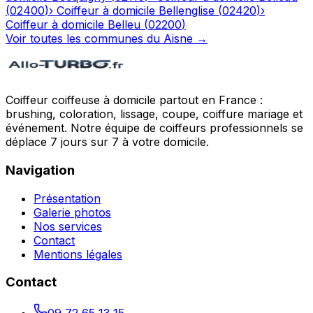
(
02400
)
›
Coiffeur à domicile
Bellenglise
(
02420
)
›
Coiffeur à domicile
Belleu
(
02200
)
Voir toutes les communes du
Aisne
→
Coiffeur coiffeuse à domicile partout en France :
brushing, coloration, lissage, coupe, coiffure mariage et
événement. Notre équipe de coiffeurs professionnels se
déplace 7 jours sur 7 à votre domicile.
Navigation
Présentation
Galerie photos
Nos services
Contact
Mentions légales
Contact
09 72 65 13 15