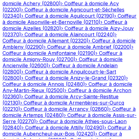
domicile
Achery
(
02800
)
›
Coiffeur à domicile
Acy
(
02200
)
›
Coiffeur à domicile
Agnicourt-et-Séchelles
(
02340
)
›
Coiffeur à domicile
Aguilcourt
(
02190
)
›
Coiffeur
à domicile
Aisonville-et-Bernoville
(
02110
)
›
Coiffeur à
domicile
Aizelles
(
02820
)
›
Coiffeur à domicile
Aizy-Jouy
(
02370
)
›
Coiffeur à domicile
Alaincourt
(
02240
)
›
Coiffeur à domicile
Allemant
(
02320
)
›
Coiffeur à domicile
Ambleny
(
02290
)
›
Coiffeur à domicile
Ambrief
(
02200
)
›
Coiffeur à domicile
Amifontaine
(
02190
)
›
Coiffeur à
domicile
Amigny-Rouy
(
02700
)
›
Coiffeur à domicile
Ancienville
(
02600
)
›
Coiffeur à domicile
Andelain
(
02800
)
›
Coiffeur à domicile
Anguilcourt-le-Sart
(
02800
)
›
Coiffeur à domicile
Anizy-le-Grand
(
02320
)
›
Coiffeur à domicile
Annois
(
02480
)
›
Coiffeur à domicile
Any-Martin-Rieux
(
02500
)
›
Coiffeur à domicile
Archon
(
02360
)
›
Coiffeur à domicile
Arcy-Sainte-Restitue
(
02130
)
›
Coiffeur à domicile
Armentières-sur-Ourcq
(
02210
)
›
Coiffeur à domicile
Arrancy
(
02860
)
›
Coiffeur à
domicile
Artemps
(
02480
)
›
Coiffeur à domicile
Assis-sur-
Serre
(
02270
)
›
Coiffeur à domicile
Athies-sous-Laon
(
02840
)
›
Coiffeur à domicile
Attilly
(
02490
)
›
Coiffeur à
domicile
Aubencheul-aux-Bois
(
02420
)
›
Coiffeur à