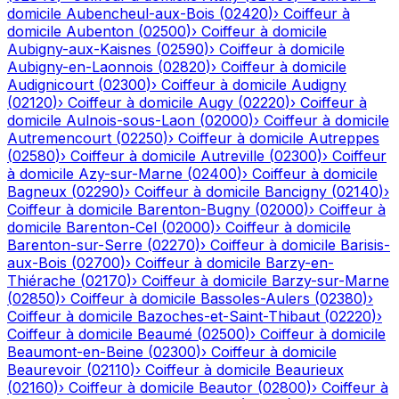
domicile
Aubencheul-aux-Bois
(
02420
)
›
Coiffeur à
domicile
Aubenton
(
02500
)
›
Coiffeur à domicile
Aubigny-aux-Kaisnes
(
02590
)
›
Coiffeur à domicile
Aubigny-en-Laonnois
(
02820
)
›
Coiffeur à domicile
Audignicourt
(
02300
)
›
Coiffeur à domicile
Audigny
(
02120
)
›
Coiffeur à domicile
Augy
(
02220
)
›
Coiffeur à
domicile
Aulnois-sous-Laon
(
02000
)
›
Coiffeur à domicile
Autremencourt
(
02250
)
›
Coiffeur à domicile
Autreppes
(
02580
)
›
Coiffeur à domicile
Autreville
(
02300
)
›
Coiffeur
à domicile
Azy-sur-Marne
(
02400
)
›
Coiffeur à domicile
Bagneux
(
02290
)
›
Coiffeur à domicile
Bancigny
(
02140
)
›
Coiffeur à domicile
Barenton-Bugny
(
02000
)
›
Coiffeur à
domicile
Barenton-Cel
(
02000
)
›
Coiffeur à domicile
Barenton-sur-Serre
(
02270
)
›
Coiffeur à domicile
Barisis-
aux-Bois
(
02700
)
›
Coiffeur à domicile
Barzy-en-
Thiérache
(
02170
)
›
Coiffeur à domicile
Barzy-sur-Marne
(
02850
)
›
Coiffeur à domicile
Bassoles-Aulers
(
02380
)
›
Coiffeur à domicile
Bazoches-et-Saint-Thibaut
(
02220
)
›
Coiffeur à domicile
Beaumé
(
02500
)
›
Coiffeur à domicile
Beaumont-en-Beine
(
02300
)
›
Coiffeur à domicile
Beaurevoir
(
02110
)
›
Coiffeur à domicile
Beaurieux
(
02160
)
›
Coiffeur à domicile
Beautor
(
02800
)
›
Coiffeur à