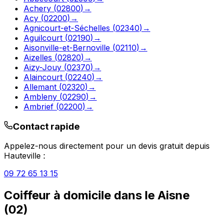
Achery
(
02800
)
→
Acy
(
02200
)
→
Agnicourt-et-Séchelles
(
02340
)
→
Aguilcourt
(
02190
)
→
Aisonville-et-Bernoville
(
02110
)
→
Aizelles
(
02820
)
→
Aizy-Jouy
(
02370
)
→
Alaincourt
(
02240
)
→
Allemant
(
02320
)
→
Ambleny
(
02290
)
→
Ambrief
(
02200
)
→
Contact rapide
Appelez-nous directement pour un devis gratuit depuis
Hauteville
:
09 72 65 13 15
Coiffeur à domicile
dans le
Aisne
(
02
)