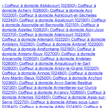
›
Coiffeur à domicile
Abbécourt
(
02300
)
›
Coiffeur à
domicile
Achery
(
02800
)
›
Coiffeur à domicile
Acy
(
02200
)
›
Coiffeur à domicile
Agnicourt-et-Séchelles
(
02340
)
›
Coiffeur à domicile
Aguilcourt
(
02190
)
›
Coiffeur
à domicile
Aisonville-et-Bernoville
(
02110
)
›
Coiffeur à
domicile
Aizelles
(
02820
)
›
Coiffeur à domicile
Aizy-Jouy
(
02370
)
›
Coiffeur à domicile
Alaincourt
(
02240
)
›
Coiffeur à domicile
Allemant
(
02320
)
›
Coiffeur à domicile
Ambleny
(
02290
)
›
Coiffeur à domicile
Ambrief
(
02200
)
›
Coiffeur à domicile
Amifontaine
(
02190
)
›
Coiffeur à
domicile
Amigny-Rouy
(
02700
)
›
Coiffeur à domicile
Ancienville
(
02600
)
›
Coiffeur à domicile
Andelain
(
02800
)
›
Coiffeur à domicile
Anguilcourt-le-Sart
(
02800
)
›
Coiffeur à domicile
Anizy-le-Grand
(
02320
)
›
Coiffeur à domicile
Annois
(
02480
)
›
Coiffeur à domicile
Any-Martin-Rieux
(
02500
)
›
Coiffeur à domicile
Archon
(
02360
)
›
Coiffeur à domicile
Arcy-Sainte-Restitue
(
02130
)
›
Coiffeur à domicile
Armentières-sur-Ourcq
(
02210
)
›
Coiffeur à domicile
Arrancy
(
02860
)
›
Coiffeur à
domicile
Artemps
(
02480
)
›
Coiffeur à domicile
Assis-sur-
Serre
(
02270
)
›
Coiffeur à domicile
Athies-sous-Laon
(
02840
)
›
Coiffeur à domicile
Attilly
(
02490
)
›
Coiffeur à