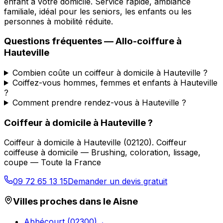
enfant à votre domicile. Service rapide, ambiance
familiale, idéal pour les seniors, les enfants ou les
personnes à mobilité réduite.
Questions fréquentes —
Allo-coiffure
à
Hauteville
Combien coûte un coiffeur à domicile à Hauteville ?
Coiffez-vous hommes, femmes et enfants à Hauteville
?
Comment prendre rendez-vous à Hauteville ?
Coiffeur à domicile
à
Hauteville
?
Coiffeur à domicile
à
Hauteville
(
02120
).
Coiffeur
coiffeuse à domicile — Brushing, coloration, lissage,
coupe — Toute la France
09 72 65 13 15
Demander un devis gratuit
Villes proches dans le
Aisne
Abbécourt
(
02300
)
→