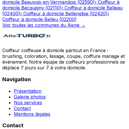
domicile
Beauvois-en-Vermandois
(
02590
)
›
Coiffeur à
domicile
Becquigny
(
02110
)
›
Coiffeur à domicile
Belleau
(
02400
)
›
Coiffeur à domicile
Bellenglise
(
02420
)
›
Coiffeur à domicile
Belleu
(
02200
)
Voir toutes les communes du
Aisne
→
Coiffeur coiffeuse à domicile partout en France :
brushing, coloration, lissage, coupe, coiffure mariage et
événement. Notre équipe de coiffeurs professionnels se
déplace 7 jours sur 7 à votre domicile.
Navigation
Présentation
Galerie photos
Nos services
Contact
Mentions légales
Contact