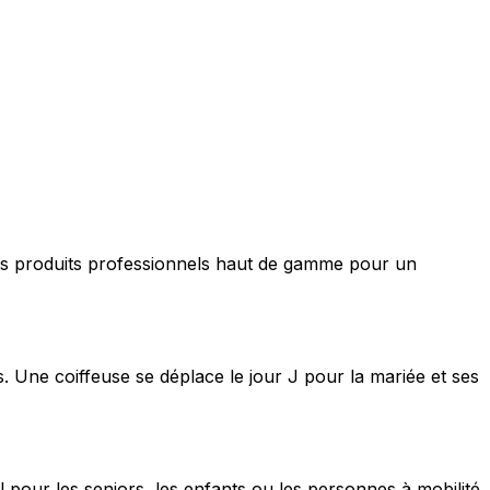
nt des produits professionnels haut de gamme pour un
s. Une coiffeuse se déplace le jour J pour la mariée et ses
 pour les seniors, les enfants ou les personnes à mobilité