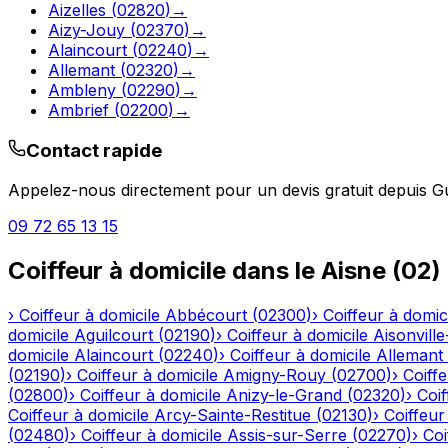
Aizelles
(
02820
)
→
Aizy-Jouy
(
02370
)
→
Alaincourt
(
02240
)
→
Allemant
(
02320
)
→
Ambleny
(
02290
)
→
Ambrief
(
02200
)
→
Contact rapide
Appelez-nous directement pour un devis gratuit depuis
G
09 72 65 13 15
Coiffeur à domicile
dans le
Aisne
(
02
)
›
Coiffeur à domicile
Abbécourt
(
02300
)
›
Coiffeur à domic
domicile
Aguilcourt
(
02190
)
›
Coiffeur à domicile
Aisonville
domicile
Alaincourt
(
02240
)
›
Coiffeur à domicile
Allemant
(
02190
)
›
Coiffeur à domicile
Amigny-Rouy
(
02700
)
›
Coiffe
(
02800
)
›
Coiffeur à domicile
Anizy-le-Grand
(
02320
)
›
Coif
Coiffeur à domicile
Arcy-Sainte-Restitue
(
02130
)
›
Coiffeur
(
02480
)
›
Coiffeur à domicile
Assis-sur-Serre
(
02270
)
›
Coi