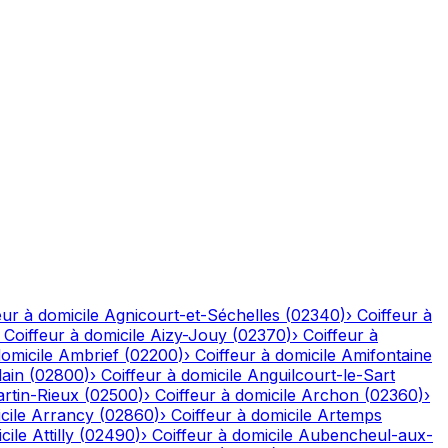
eur à domicile
Agnicourt-et-Séchelles
(
02340
)
›
Coiffeur à
›
Coiffeur à domicile
Aizy-Jouy
(
02370
)
›
Coiffeur à
domicile
Ambrief
(
02200
)
›
Coiffeur à domicile
Amifontaine
ain
(
02800
)
›
Coiffeur à domicile
Anguilcourt-le-Sart
rtin-Rieux
(
02500
)
›
Coiffeur à domicile
Archon
(
02360
)
›
cile
Arrancy
(
02860
)
›
Coiffeur à domicile
Artemps
cile
Attilly
(
02490
)
›
Coiffeur à domicile
Aubencheul-aux-