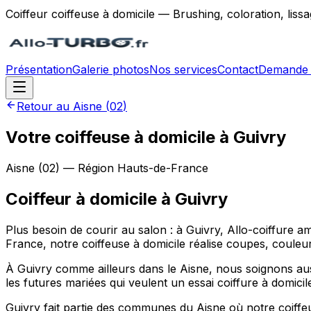
Coiffeur coiffeuse à domicile — Brushing, coloration, lis
Présentation
Galerie photos
Nos services
Contact
Demande 
Retour au
Aisne
(
02
)
Votre coiffeuse à domicile à Guivry
Aisne
(
02
) — Région
Hauts-de-France
Coiffeur à domicile
à
Guivry
Plus besoin de courir au salon : à Guivry, Allo-coiffur
France, notre coiffeuse à domicile réalise coupes, couleur
À Guivry comme ailleurs dans le Aisne, nous soignons auss
les futures mariées qui veulent un essai coiffure à domicil
Guivry fait partie des communes du Aisne où notre coiffeus