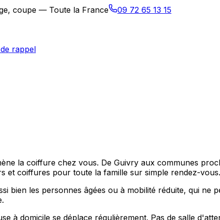
sage, coupe — Toute la France
09 72 65 13 15
de rappel
e amène la coiffure chez vous. De Guivry aux communes pro
s et coiffures pour toute la famille sur simple rendez-vous
i bien les personnes âgées ou à mobilité réduite, qui ne p
e.
e à domicile se déplace régulièrement. Pas de salle d'atten