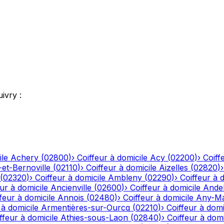
uivry
:
ile
Achery
(
02800
)
›
Coiffeur à domicile
Acy
(
02200
)
›
Coiff
-et-Bernoville
(
02110
)
›
Coiffeur à domicile
Aizelles
(
02820
)
(
02320
)
›
Coiffeur à domicile
Ambleny
(
02290
)
›
Coiffeur à 
ur à domicile
Ancienville
(
02600
)
›
Coiffeur à domicile
Andel
feur à domicile
Annois
(
02480
)
›
Coiffeur à domicile
Any-Ma
 à domicile
Armentières-sur-Ourcq
(
02210
)
›
Coiffeur à domi
ffeur à domicile
Athies-sous-Laon
(
02840
)
›
Coiffeur à domi