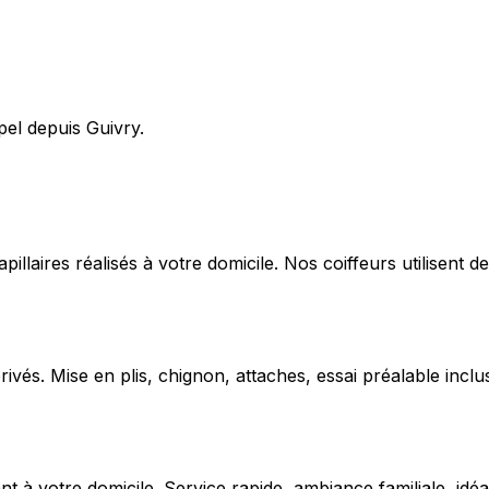
pel depuis Guivry.
capillaires réalisés à votre domicile. Nos coiffeurs utilise
ivés. Mise en plis, chignon, attaches, essai préalable inclu
 votre domicile. Service rapide, ambiance familiale, idéal