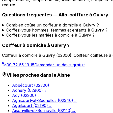
réduite.
Questions fréquentes —
Allo-coiffure
à
Guivry
Combien coûte un coiffeur à domicile à Guivry ?
Coiffez-vous hommes, femmes et enfants à Guivry ?
Coiffez-vous les mariées à domicile à Guivry ?
Coiffeur à domicile
à
Guivry
?
Coiffeur à domicile
à
Guivry
(
02300
).
Coiffeur coiffeuse à
09 72 65 13 15
Demander un devis gratuit
Villes proches dans le
Aisne
Abbécourt
(
02300
)
→
Achery
(
02800
)
→
Acy
(
02200
)
→
Agnicourt-et-Séchelles
(
02340
)
→
Aguilcourt
(
02190
)
→
Aisonville-et-Bernoville
(
02110
)
→