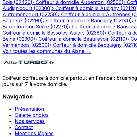
Bois
(
02420
)
›
Coiffeur à domicile
Aubenton
(
02500
)
›
Coif
Audignicourt
(
02300
)
›
Coiffeur à domicile
Audigny
(
02120
Autremencourt
(
02250
)
›
Coiffeur à domicile
Autreppes
(
0
Bagneux
(
02290
)
›
Coiffeur à domicile
Bancigny
(
02140
)
›
Barenton-sur-Serre
(
02270
)
›
Coiffeur à domicile
Barisis-
Coiffeur à domicile
Bassoles-Aulers
(
02380
)
›
Coiffeur à d
Beine
(
02300
)
›
Coiffeur à domicile
Beaurevoir
(
02110
)
›
Co
Vermandois
(
02590
)
›
Coiffeur à domicile
Becquigny
(
0211
Voir toutes les communes du
Aisne
→
Coiffeur coiffeuse à domicile partout en France : brushin
jours sur 7 à votre domicile.
Navigation
Présentation
Galerie photos
Nos services
Contact
Mentions légales