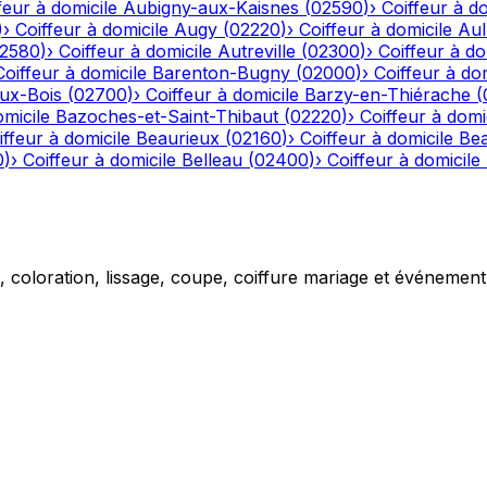
feur à domicile
Aubigny-aux-Kaisnes
(
02590
)
›
Coiffeur à do
)
›
Coiffeur à domicile
Augy
(
02220
)
›
Coiffeur à domicile
Aul
2580
)
›
Coiffeur à domicile
Autreville
(
02300
)
›
Coiffeur à do
Coiffeur à domicile
Barenton-Bugny
(
02000
)
›
Coiffeur à dom
aux-Bois
(
02700
)
›
Coiffeur à domicile
Barzy-en-Thiérache
(
omicile
Bazoches-et-Saint-Thibaut
(
02220
)
›
Coiffeur à domi
iffeur à domicile
Beaurieux
(
02160
)
›
Coiffeur à domicile
Be
0
)
›
Coiffeur à domicile
Belleau
(
02400
)
›
Coiffeur à domicile
g, coloration, lissage, coupe, coiffure mariage et événemen