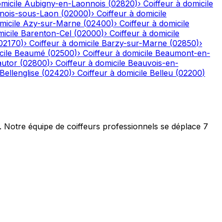
micile
Aubigny-en-Laonnois
(
02820
)
›
Coiffeur à domicile
nois-sous-Laon
(
02000
)
›
Coiffeur à domicile
micile
Azy-sur-Marne
(
02400
)
›
Coiffeur à domicile
icile
Barenton-Cel
(
02000
)
›
Coiffeur à domicile
02170
)
›
Coiffeur à domicile
Barzy-sur-Marne
(
02850
)
›
cile
Beaumé
(
02500
)
›
Coiffeur à domicile
Beaumont-en-
autor
(
02800
)
›
Coiffeur à domicile
Beauvois-en-
Bellenglise
(
02420
)
›
Coiffeur à domicile
Belleu
(
02200
)
t. Notre équipe de coiffeurs professionnels se déplace 7