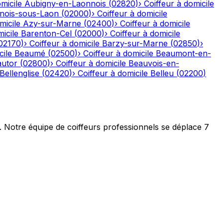
micile
Aubigny-en-Laonnois
(
02820
)
›
Coiffeur à domicile
nois-sous-Laon
(
02000
)
›
Coiffeur à domicile
micile
Azy-sur-Marne
(
02400
)
›
Coiffeur à domicile
icile
Barenton-Cel
(
02000
)
›
Coiffeur à domicile
02170
)
›
Coiffeur à domicile
Barzy-sur-Marne
(
02850
)
›
cile
Beaumé
(
02500
)
›
Coiffeur à domicile
Beaumont-en-
autor
(
02800
)
›
Coiffeur à domicile
Beauvois-en-
Bellenglise
(
02420
)
›
Coiffeur à domicile
Belleu
(
02200
)
t. Notre équipe de coiffeurs professionnels se déplace 7