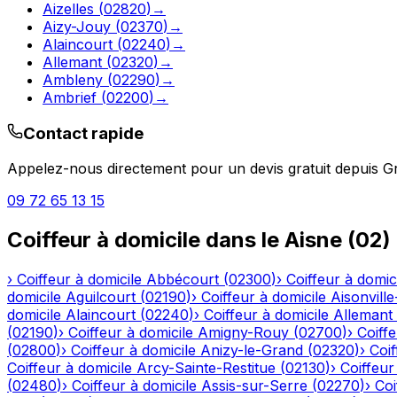
Aizelles
(
02820
)
→
Aizy-Jouy
(
02370
)
→
Alaincourt
(
02240
)
→
Allemant
(
02320
)
→
Ambleny
(
02290
)
→
Ambrief
(
02200
)
→
Contact rapide
Appelez-nous directement pour un devis gratuit depuis
G
09 72 65 13 15
Coiffeur à domicile
dans le
Aisne
(
02
)
›
Coiffeur à domicile
Abbécourt
(
02300
)
›
Coiffeur à domic
domicile
Aguilcourt
(
02190
)
›
Coiffeur à domicile
Aisonville
domicile
Alaincourt
(
02240
)
›
Coiffeur à domicile
Allemant
(
02190
)
›
Coiffeur à domicile
Amigny-Rouy
(
02700
)
›
Coiffe
(
02800
)
›
Coiffeur à domicile
Anizy-le-Grand
(
02320
)
›
Coif
Coiffeur à domicile
Arcy-Sainte-Restitue
(
02130
)
›
Coiffeur
(
02480
)
›
Coiffeur à domicile
Assis-sur-Serre
(
02270
)
›
Coi