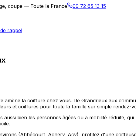
sage, coupe — Toute la France
09 72 65 13 15
de rappel
ux
ffure amène la coiffure chez vous. De Grandrieux aux com
eurs et coiffures pour toute la famille sur simple rendez-v
aussi bien les personnes âgées ou à mobilité réduite, qui 
cile.
nvirons (Abbécourt, Achery, Acy), profitez d'une coiffeuse