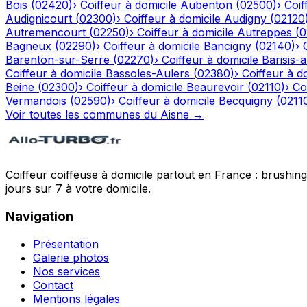
Bois
(
02420
)
›
Coiffeur à domicile
Aubenton
(
02500
)
›
Coif
Audignicourt
(
02300
)
›
Coiffeur à domicile
Audigny
(
02120
Autremencourt
(
02250
)
›
Coiffeur à domicile
Autreppes
(
0
Bagneux
(
02290
)
›
Coiffeur à domicile
Bancigny
(
02140
)
›
Barenton-sur-Serre
(
02270
)
›
Coiffeur à domicile
Barisis-
Coiffeur à domicile
Bassoles-Aulers
(
02380
)
›
Coiffeur à d
Beine
(
02300
)
›
Coiffeur à domicile
Beaurevoir
(
02110
)
›
Co
Vermandois
(
02590
)
›
Coiffeur à domicile
Becquigny
(
0211
Voir toutes les communes du
Aisne
→
Coiffeur coiffeuse à domicile partout en France : brushin
jours sur 7 à votre domicile.
Navigation
Présentation
Galerie photos
Nos services
Contact
Mentions légales