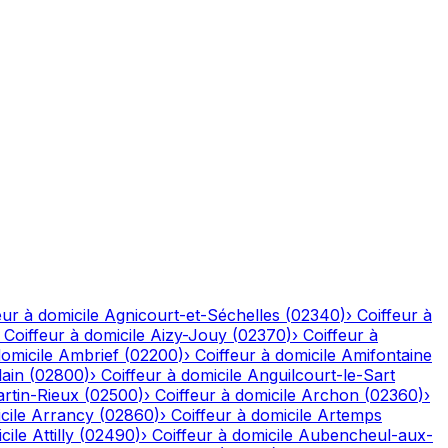
eur à domicile
Agnicourt-et-Séchelles
(
02340
)
›
Coiffeur à
›
Coiffeur à domicile
Aizy-Jouy
(
02370
)
›
Coiffeur à
domicile
Ambrief
(
02200
)
›
Coiffeur à domicile
Amifontaine
ain
(
02800
)
›
Coiffeur à domicile
Anguilcourt-le-Sart
rtin-Rieux
(
02500
)
›
Coiffeur à domicile
Archon
(
02360
)
›
cile
Arrancy
(
02860
)
›
Coiffeur à domicile
Artemps
cile
Attilly
(
02490
)
›
Coiffeur à domicile
Aubencheul-aux-