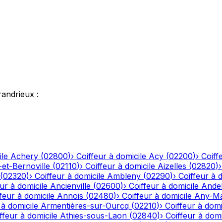
randrieux
:
ile
Achery
(
02800
)
›
Coiffeur à domicile
Acy
(
02200
)
›
Coiff
-et-Bernoville
(
02110
)
›
Coiffeur à domicile
Aizelles
(
02820
)
(
02320
)
›
Coiffeur à domicile
Ambleny
(
02290
)
›
Coiffeur à 
ur à domicile
Ancienville
(
02600
)
›
Coiffeur à domicile
Andel
feur à domicile
Annois
(
02480
)
›
Coiffeur à domicile
Any-Ma
 à domicile
Armentières-sur-Ourcq
(
02210
)
›
Coiffeur à domi
ffeur à domicile
Athies-sous-Laon
(
02840
)
›
Coiffeur à domi