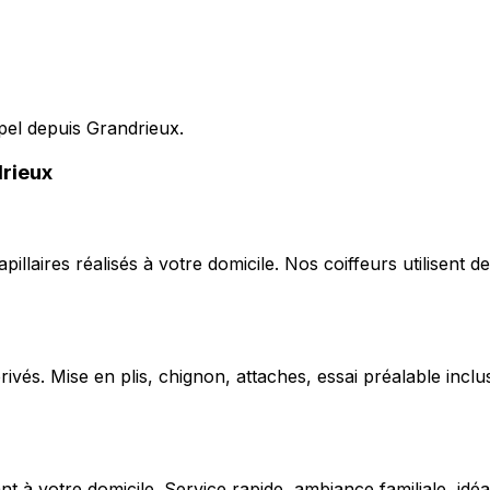
pel depuis Grandrieux.
drieux
capillaires réalisés à votre domicile. Nos coiffeurs utilise
ivés. Mise en plis, chignon, attaches, essai préalable inclu
 votre domicile. Service rapide, ambiance familiale, idéal