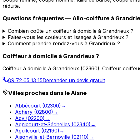
réduite.
Questions fréquentes —
Allo-coiffure
à
Grandri
Combien coûte un coiffeur à domicile à Grandrieux ?
Faites-vous les couleurs et lissages à Grandrieux ?
Comment prendre rendez-vous à Grandrieux ?
Coiffeur à domicile
à
Grandrieux
?
Coiffeur à domicile
à
Grandrieux
(
02360
).
Coiffeur coiffe
09 72 65 13 15
Demander un devis gratuit
Villes proches dans le
Aisne
Abbécourt
(
02300
)
→
Achery
(
02800
)
→
Acy
(
02200
)
→
Agnicourt-et-Séchelles
(
02340
)
→
Aguilcourt
(
02190
)
→
Aisonville-et-Bernoville
(
02110
)
→