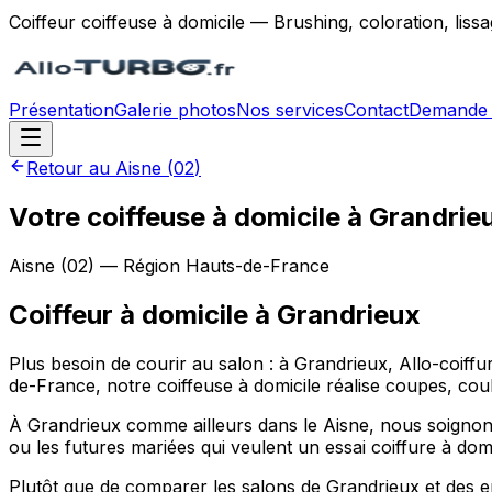
Coiffeur coiffeuse à domicile — Brushing, coloration, lis
Présentation
Galerie photos
Nos services
Contact
Demande 
Retour au
Aisne
(
02
)
Votre coiffeuse à domicile à Grandrie
Aisne
(
02
) — Région
Hauts-de-France
Coiffeur à domicile
à
Grandrieux
Plus besoin de courir au salon : à Grandrieux, Allo-coi
de-France, notre coiffeuse à domicile réalise coupes, coul
À Grandrieux comme ailleurs dans le Aisne, nous soignons 
ou les futures mariées qui veulent un essai coiffure à domi
Plutôt que de comparer les salons de Grandrieux et des e