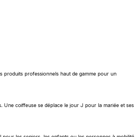
nt des produits professionnels haut de gamme pour un
s. Une coiffeuse se déplace le jour J pour la mariée et ses
 pour les seniors, les enfants ou les personnes à mobilité