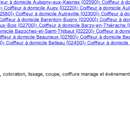
feur à domicile
Aubigny-aux-Kaisnes
(
02590
)
›
Coiffeur à do
)
›
Coiffeur à domicile
Augy
(
02220
)
›
Coiffeur à domicile
Aul
2580
)
›
Coiffeur à domicile
Autreville
(
02300
)
›
Coiffeur à do
Coiffeur à domicile
Barenton-Bugny
(
02000
)
›
Coiffeur à dom
aux-Bois
(
02700
)
›
Coiffeur à domicile
Barzy-en-Thiérache
(
omicile
Bazoches-et-Saint-Thibaut
(
02220
)
›
Coiffeur à domi
iffeur à domicile
Beaurieux
(
02160
)
›
Coiffeur à domicile
Be
0
)
›
Coiffeur à domicile
Belleau
(
02400
)
›
Coiffeur à domicile
g, coloration, lissage, coupe, coiffure mariage et événemen