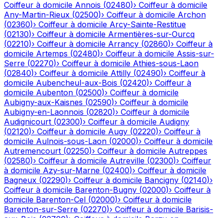
Coiffeur à domicile
Annois
(
02480
)
›
Coiffeur à domicile
Any-Martin-Rieux
(
02500
)
›
Coiffeur à domicile
Archon
(
02360
)
›
Coiffeur à domicile
Arcy-Sainte-Restitue
(
02130
)
›
Coiffeur à domicile
Armentières-sur-Ourcq
(
02210
)
›
Coiffeur à domicile
Arrancy
(
02860
)
›
Coiffeur à
domicile
Artemps
(
02480
)
›
Coiffeur à domicile
Assis-sur-
Serre
(
02270
)
›
Coiffeur à domicile
Athies-sous-Laon
(
02840
)
›
Coiffeur à domicile
Attilly
(
02490
)
›
Coiffeur à
domicile
Aubencheul-aux-Bois
(
02420
)
›
Coiffeur à
domicile
Aubenton
(
02500
)
›
Coiffeur à domicile
Aubigny-aux-Kaisnes
(
02590
)
›
Coiffeur à domicile
Aubigny-en-Laonnois
(
02820
)
›
Coiffeur à domicile
Audignicourt
(
02300
)
›
Coiffeur à domicile
Audigny
(
02120
)
›
Coiffeur à domicile
Augy
(
02220
)
›
Coiffeur à
domicile
Aulnois-sous-Laon
(
02000
)
›
Coiffeur à domicile
Autremencourt
(
02250
)
›
Coiffeur à domicile
Autreppes
(
02580
)
›
Coiffeur à domicile
Autreville
(
02300
)
›
Coiffeur
à domicile
Azy-sur-Marne
(
02400
)
›
Coiffeur à domicile
Bagneux
(
02290
)
›
Coiffeur à domicile
Bancigny
(
02140
)
›
Coiffeur à domicile
Barenton-Bugny
(
02000
)
›
Coiffeur à
domicile
Barenton-Cel
(
02000
)
›
Coiffeur à domicile
Barenton-sur-Serre
(
02270
)
›
Coiffeur à domicile
Barisis-