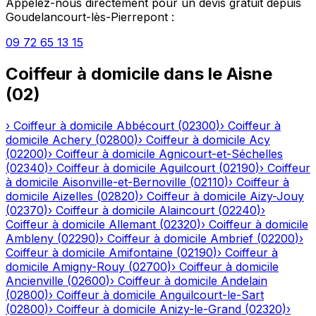
Appelez-nous directement pour un devis gratuit depuis
Goudelancourt-lès-Pierrepont
:
09 72 65 13 15
Coiffeur à domicile
dans le
Aisne
(
02
)
›
Coiffeur à domicile
Abbécourt
(
02300
)
›
Coiffeur à
domicile
Achery
(
02800
)
›
Coiffeur à domicile
Acy
(
02200
)
›
Coiffeur à domicile
Agnicourt-et-Séchelles
(
02340
)
›
Coiffeur à domicile
Aguilcourt
(
02190
)
›
Coiffeur
à domicile
Aisonville-et-Bernoville
(
02110
)
›
Coiffeur à
domicile
Aizelles
(
02820
)
›
Coiffeur à domicile
Aizy-Jouy
(
02370
)
›
Coiffeur à domicile
Alaincourt
(
02240
)
›
Coiffeur à domicile
Allemant
(
02320
)
›
Coiffeur à domicile
Ambleny
(
02290
)
›
Coiffeur à domicile
Ambrief
(
02200
)
›
Coiffeur à domicile
Amifontaine
(
02190
)
›
Coiffeur à
domicile
Amigny-Rouy
(
02700
)
›
Coiffeur à domicile
Ancienville
(
02600
)
›
Coiffeur à domicile
Andelain
(
02800
)
›
Coiffeur à domicile
Anguilcourt-le-Sart
(
02800
)
›
Coiffeur à domicile
Anizy-le-Grand
(
02320
)
›