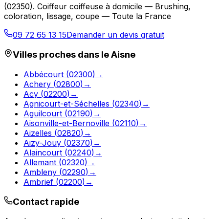
(
02350
).
Coiffeur coiffeuse à domicile — Brushing,
coloration, lissage, coupe — Toute la France
09 72 65 13 15
Demander un devis gratuit
Villes proches dans le
Aisne
Abbécourt
(
02300
)
→
Achery
(
02800
)
→
Acy
(
02200
)
→
Agnicourt-et-Séchelles
(
02340
)
→
Aguilcourt
(
02190
)
→
Aisonville-et-Bernoville
(
02110
)
→
Aizelles
(
02820
)
→
Aizy-Jouy
(
02370
)
→
Alaincourt
(
02240
)
→
Allemant
(
02320
)
→
Ambleny
(
02290
)
→
Ambrief
(
02200
)
→
Contact rapide