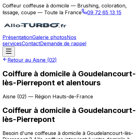
Coiffeur coiffeuse à domicile — Brushing, coloration,
lissage, coupe — Toute la France
09 72 65 13 15
Présentation
Galerie photos
Nos
services
Contact
Demande de rappel
Retour au
Aisne
(
02
)
Coiffure à domicile à Goudelancourt-
lès-Pierrepont et alentours
Aisne
(
02
) — Région
Hauts-de-France
Coiffeur à domicile
à
Goudelancourt-
lès-Pierrepont
Besoin d'une coiffeuse à domicile à Goudelancourt-lès-