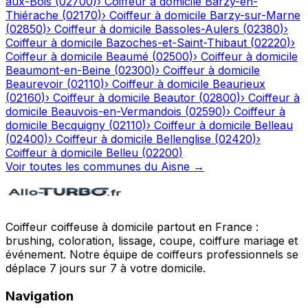
aux-Bois
(
02700
)
›
Coiffeur à domicile
Barzy-en-
Thiérache
(
02170
)
›
Coiffeur à domicile
Barzy-sur-Marne
(
02850
)
›
Coiffeur à domicile
Bassoles-Aulers
(
02380
)
›
Coiffeur à domicile
Bazoches-et-Saint-Thibaut
(
02220
)
›
Coiffeur à domicile
Beaumé
(
02500
)
›
Coiffeur à domicile
Beaumont-en-Beine
(
02300
)
›
Coiffeur à domicile
Beaurevoir
(
02110
)
›
Coiffeur à domicile
Beaurieux
(
02160
)
›
Coiffeur à domicile
Beautor
(
02800
)
›
Coiffeur à
domicile
Beauvois-en-Vermandois
(
02590
)
›
Coiffeur à
domicile
Becquigny
(
02110
)
›
Coiffeur à domicile
Belleau
(
02400
)
›
Coiffeur à domicile
Bellenglise
(
02420
)
›
Coiffeur à domicile
Belleu
(
02200
)
Voir toutes les communes du
Aisne
→
Coiffeur coiffeuse à domicile partout en France :
brushing, coloration, lissage, coupe, coiffure mariage et
événement. Notre équipe de coiffeurs professionnels se
déplace 7 jours sur 7 à votre domicile.
Navigation