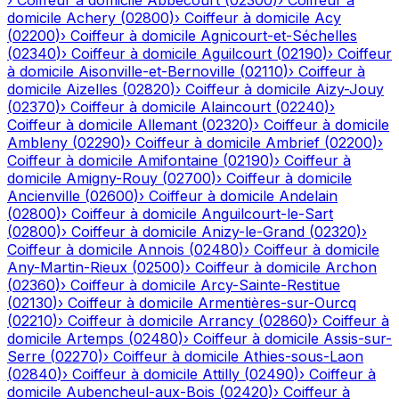
›
Coiffeur à domicile
Abbécourt
(
02300
)
›
Coiffeur à
domicile
Achery
(
02800
)
›
Coiffeur à domicile
Acy
(
02200
)
›
Coiffeur à domicile
Agnicourt-et-Séchelles
(
02340
)
›
Coiffeur à domicile
Aguilcourt
(
02190
)
›
Coiffeur
à domicile
Aisonville-et-Bernoville
(
02110
)
›
Coiffeur à
domicile
Aizelles
(
02820
)
›
Coiffeur à domicile
Aizy-Jouy
(
02370
)
›
Coiffeur à domicile
Alaincourt
(
02240
)
›
Coiffeur à domicile
Allemant
(
02320
)
›
Coiffeur à domicile
Ambleny
(
02290
)
›
Coiffeur à domicile
Ambrief
(
02200
)
›
Coiffeur à domicile
Amifontaine
(
02190
)
›
Coiffeur à
domicile
Amigny-Rouy
(
02700
)
›
Coiffeur à domicile
Ancienville
(
02600
)
›
Coiffeur à domicile
Andelain
(
02800
)
›
Coiffeur à domicile
Anguilcourt-le-Sart
(
02800
)
›
Coiffeur à domicile
Anizy-le-Grand
(
02320
)
›
Coiffeur à domicile
Annois
(
02480
)
›
Coiffeur à domicile
Any-Martin-Rieux
(
02500
)
›
Coiffeur à domicile
Archon
(
02360
)
›
Coiffeur à domicile
Arcy-Sainte-Restitue
(
02130
)
›
Coiffeur à domicile
Armentières-sur-Ourcq
(
02210
)
›
Coiffeur à domicile
Arrancy
(
02860
)
›
Coiffeur à
domicile
Artemps
(
02480
)
›
Coiffeur à domicile
Assis-sur-
Serre
(
02270
)
›
Coiffeur à domicile
Athies-sous-Laon
(
02840
)
›
Coiffeur à domicile
Attilly
(
02490
)
›
Coiffeur à
domicile
Aubencheul-aux-Bois
(
02420
)
›
Coiffeur à