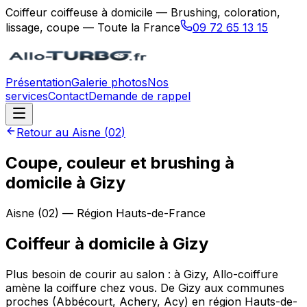
Coiffeur coiffeuse à domicile — Brushing, coloration,
lissage, coupe — Toute la France
09 72 65 13 15
Présentation
Galerie photos
Nos
services
Contact
Demande de rappel
Retour au
Aisne
(
02
)
Coupe, couleur et brushing à
domicile à Gizy
Aisne
(
02
) — Région
Hauts-de-France
Coiffeur à domicile
à
Gizy
Plus besoin de courir au salon : à Gizy, Allo-coiffure
amène la coiffure chez vous. De Gizy aux communes
proches (Abbécourt, Achery, Acy) en région Hauts-de-