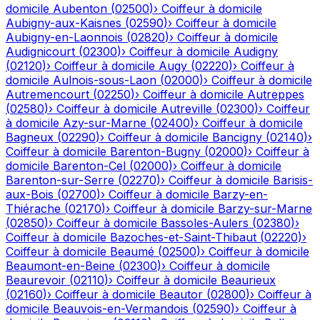
domicile
Aubenton
(
02500
)
›
Coiffeur à domicile
Aubigny-aux-Kaisnes
(
02590
)
›
Coiffeur à domicile
Aubigny-en-Laonnois
(
02820
)
›
Coiffeur à domicile
Audignicourt
(
02300
)
›
Coiffeur à domicile
Audigny
(
02120
)
›
Coiffeur à domicile
Augy
(
02220
)
›
Coiffeur à
domicile
Aulnois-sous-Laon
(
02000
)
›
Coiffeur à domicile
Autremencourt
(
02250
)
›
Coiffeur à domicile
Autreppes
(
02580
)
›
Coiffeur à domicile
Autreville
(
02300
)
›
Coiffeur
à domicile
Azy-sur-Marne
(
02400
)
›
Coiffeur à domicile
Bagneux
(
02290
)
›
Coiffeur à domicile
Bancigny
(
02140
)
›
Coiffeur à domicile
Barenton-Bugny
(
02000
)
›
Coiffeur à
domicile
Barenton-Cel
(
02000
)
›
Coiffeur à domicile
Barenton-sur-Serre
(
02270
)
›
Coiffeur à domicile
Barisis-
aux-Bois
(
02700
)
›
Coiffeur à domicile
Barzy-en-
Thiérache
(
02170
)
›
Coiffeur à domicile
Barzy-sur-Marne
(
02850
)
›
Coiffeur à domicile
Bassoles-Aulers
(
02380
)
›
Coiffeur à domicile
Bazoches-et-Saint-Thibaut
(
02220
)
›
Coiffeur à domicile
Beaumé
(
02500
)
›
Coiffeur à domicile
Beaumont-en-Beine
(
02300
)
›
Coiffeur à domicile
Beaurevoir
(
02110
)
›
Coiffeur à domicile
Beaurieux
(
02160
)
›
Coiffeur à domicile
Beautor
(
02800
)
›
Coiffeur à
domicile
Beauvois-en-Vermandois
(
02590
)
›
Coiffeur à