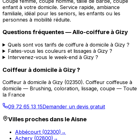
Coupe femme, coupe homme, taille de barbe, coupe
enfant à votre domicile. Service rapide, ambiance
familiale, idéal pour les seniors, les enfants ou les
personnes à mobilité réduite.
Questions fréquentes —
Allo-coiffure
à
Gizy
Quels sont vos tarifs de coiffure à domicile à Gizy ?
Faites-vous les couleurs et lissages à Gizy ?
Intervenez-vous le week-end à Gizy ?
Coiffeur à domicile
à
Gizy
?
Coiffeur à domicile
à
Gizy
(
02350
).
Coiffeur coiffeuse à
domicile — Brushing, coloration, lissage, coupe — Toute
la France
09 72 65 13 15
Demander un devis gratuit
Villes proches dans le
Aisne
Abbécourt
(
02300
)
→
Achery
(
02800
)
→