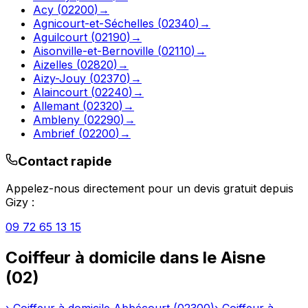
Acy
(
02200
)
→
Agnicourt-et-Séchelles
(
02340
)
→
Aguilcourt
(
02190
)
→
Aisonville-et-Bernoville
(
02110
)
→
Aizelles
(
02820
)
→
Aizy-Jouy
(
02370
)
→
Alaincourt
(
02240
)
→
Allemant
(
02320
)
→
Ambleny
(
02290
)
→
Ambrief
(
02200
)
→
Contact rapide
Appelez-nous directement pour un devis gratuit depuis
Gizy
:
09 72 65 13 15
Coiffeur à domicile
dans le
Aisne
(
02
)