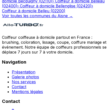
domicile
Becquigny
(
02110
)
›
Coiffeur à domicile
Belleau
(
02400
)
›
Coiffeur à domicile
Bellenglise
(
02420
)
›
Coiffeur à domicile
Belleu
(
02200
)
Voir toutes les communes du
Aisne
→
Coiffeur coiffeuse à domicile partout en France :
brushing, coloration, lissage, coupe, coiffure mariage et
événement. Notre équipe de coiffeurs professionnels se
déplace 7 jours sur 7 à votre domicile.
Navigation
Présentation
Galerie photos
Nos services
Contact
Mentions légales
Contact