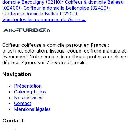
domicile
Becquigny
(
02110
)
›
Coiffeur à domicile
Belleau
(
02400
)
›
Coiffeur à domicile
Bellenglise
(
02420
)
›
Coiffeur à domicile
Belleu
(
02200
)
Voir toutes les communes du
Aisne
→
Coiffeur coiffeuse à domicile partout en France :
brushing, coloration, lissage, coupe, coiffure mariage et
événement. Notre équipe de coiffeurs professionnels se
déplace 7 jours sur 7 à votre domicile.
Navigation
Présentation
Galerie photos
Nos services
Contact
Mentions légales
Contact