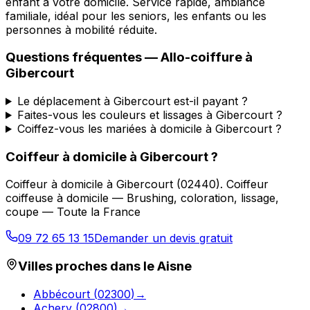
enfant à votre domicile. Service rapide, ambiance
familiale, idéal pour les seniors, les enfants ou les
personnes à mobilité réduite.
Questions fréquentes —
Allo-coiffure
à
Gibercourt
Le déplacement à Gibercourt est-il payant ?
Faites-vous les couleurs et lissages à Gibercourt ?
Coiffez-vous les mariées à domicile à Gibercourt ?
Coiffeur à domicile
à
Gibercourt
?
Coiffeur à domicile
à
Gibercourt
(
02440
).
Coiffeur
coiffeuse à domicile — Brushing, coloration, lissage,
coupe — Toute la France
09 72 65 13 15
Demander un devis gratuit
Villes proches dans le
Aisne
Abbécourt
(
02300
)
→
Achery
(
02800
)
→