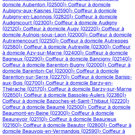
domicile
Aubenton
(
02500
)
›
Coiffeur à domicile
Aubigny-aux-Kaisnes
(
02590
)
›
Coiffeur à domicile
Aubigny-en-Laonnois
(
02820
)
›
Coiffeur à domicile
Audignicourt
(
02300
)
›
Coiffeur à domicile
Audigny
(
02120
)
›
Coiffeur à domicile
Augy
(
02220
)
›
Coiffeur à
domicile
Aulnois-sous-Laon
(
02000
)
›
Coiffeur à domicile
Autremencourt
(
02250
)
›
Coiffeur à domicile
Autreppes
(
02580
)
›
Coiffeur à domicile
Autreville
(
02300
)
›
Coiffeur
à domicile
Azy-sur-Marne
(
02400
)
›
Coiffeur à domicile
Bagneux
(
02290
)
›
Coiffeur à domicile
Bancigny
(
02140
)
›
Coiffeur à domicile
Barenton-Bugny
(
02000
)
›
Coiffeur à
domicile
Barenton-Cel
(
02000
)
›
Coiffeur à domicile
Barenton-sur-Serre
(
02270
)
›
Coiffeur à domicile
Barisis-
aux-Bois
(
02700
)
›
Coiffeur à domicile
Barzy-en-
Thiérache
(
02170
)
›
Coiffeur à domicile
Barzy-sur-Marne
(
02850
)
›
Coiffeur à domicile
Bassoles-Aulers
(
02380
)
›
Coiffeur à domicile
Bazoches-et-Saint-Thibaut
(
02220
)
›
Coiffeur à domicile
Beaumé
(
02500
)
›
Coiffeur à domicile
Beaumont-en-Beine
(
02300
)
›
Coiffeur à domicile
Beaurevoir
(
02110
)
›
Coiffeur à domicile
Beaurieux
(
02160
)
›
Coiffeur à domicile
Beautor
(
02800
)
›
Coiffeur à
domicile
Beauvois-en-Vermandois
(
02590
)
›
Coiffeur à