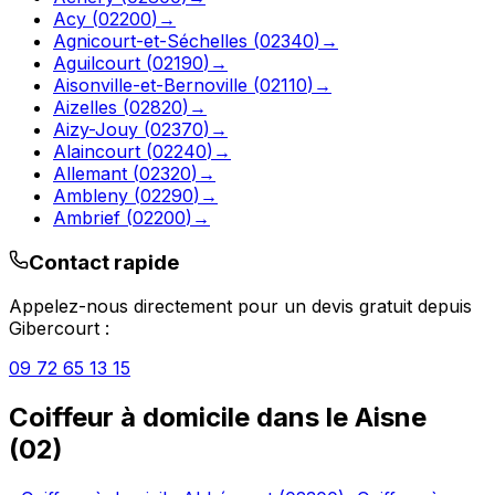
Acy
(
02200
)
→
Agnicourt-et-Séchelles
(
02340
)
→
Aguilcourt
(
02190
)
→
Aisonville-et-Bernoville
(
02110
)
→
Aizelles
(
02820
)
→
Aizy-Jouy
(
02370
)
→
Alaincourt
(
02240
)
→
Allemant
(
02320
)
→
Ambleny
(
02290
)
→
Ambrief
(
02200
)
→
Contact rapide
Appelez-nous directement pour un devis gratuit depuis
Gibercourt
:
09 72 65 13 15
Coiffeur à domicile
dans le
Aisne
(
02
)