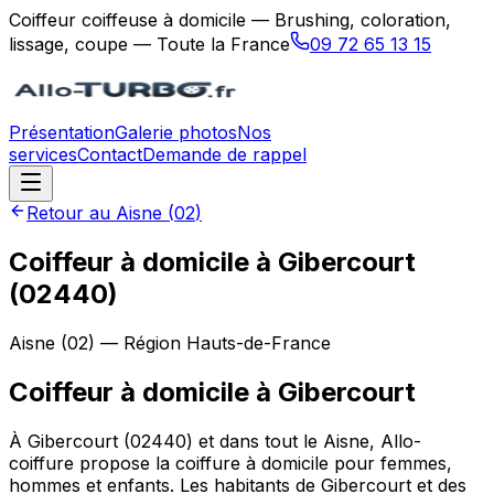
Coiffeur coiffeuse à domicile — Brushing, coloration,
lissage, coupe — Toute la France
09 72 65 13 15
Présentation
Galerie photos
Nos
services
Contact
Demande de rappel
Retour au
Aisne
(
02
)
Coiffeur à domicile à Gibercourt
(02440)
Aisne
(
02
) — Région
Hauts-de-France
Coiffeur à domicile
à
Gibercourt
À Gibercourt (02440) et dans tout le Aisne, Allo-
coiffure propose la coiffure à domicile pour femmes,
hommes et enfants. Les habitants de Gibercourt et des