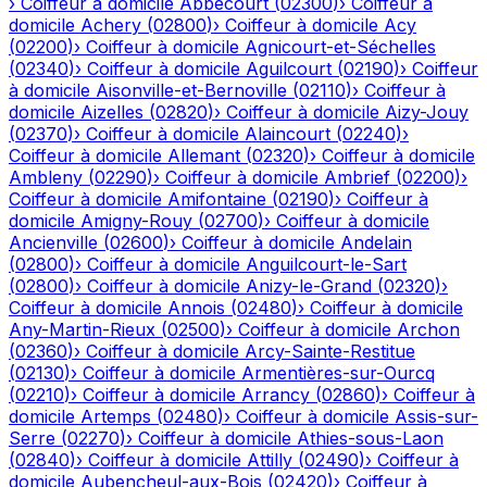
›
Coiffeur à domicile
Abbécourt
(
02300
)
›
Coiffeur à
domicile
Achery
(
02800
)
›
Coiffeur à domicile
Acy
(
02200
)
›
Coiffeur à domicile
Agnicourt-et-Séchelles
(
02340
)
›
Coiffeur à domicile
Aguilcourt
(
02190
)
›
Coiffeur
à domicile
Aisonville-et-Bernoville
(
02110
)
›
Coiffeur à
domicile
Aizelles
(
02820
)
›
Coiffeur à domicile
Aizy-Jouy
(
02370
)
›
Coiffeur à domicile
Alaincourt
(
02240
)
›
Coiffeur à domicile
Allemant
(
02320
)
›
Coiffeur à domicile
Ambleny
(
02290
)
›
Coiffeur à domicile
Ambrief
(
02200
)
›
Coiffeur à domicile
Amifontaine
(
02190
)
›
Coiffeur à
domicile
Amigny-Rouy
(
02700
)
›
Coiffeur à domicile
Ancienville
(
02600
)
›
Coiffeur à domicile
Andelain
(
02800
)
›
Coiffeur à domicile
Anguilcourt-le-Sart
(
02800
)
›
Coiffeur à domicile
Anizy-le-Grand
(
02320
)
›
Coiffeur à domicile
Annois
(
02480
)
›
Coiffeur à domicile
Any-Martin-Rieux
(
02500
)
›
Coiffeur à domicile
Archon
(
02360
)
›
Coiffeur à domicile
Arcy-Sainte-Restitue
(
02130
)
›
Coiffeur à domicile
Armentières-sur-Ourcq
(
02210
)
›
Coiffeur à domicile
Arrancy
(
02860
)
›
Coiffeur à
domicile
Artemps
(
02480
)
›
Coiffeur à domicile
Assis-sur-
Serre
(
02270
)
›
Coiffeur à domicile
Athies-sous-Laon
(
02840
)
›
Coiffeur à domicile
Attilly
(
02490
)
›
Coiffeur à
domicile
Aubencheul-aux-Bois
(
02420
)
›
Coiffeur à