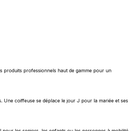
nt des produits professionnels haut de gamme pour un
s. Une coiffeuse se déplace le jour J pour la mariée et ses
 pour les seniors, les enfants ou les personnes à mobilité