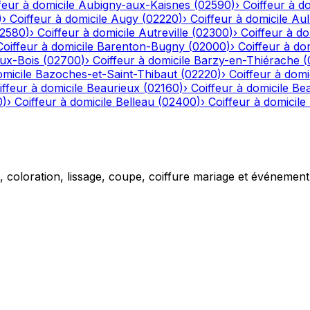
feur à domicile
Aubigny-aux-Kaisnes
(
02590
)
›
Coiffeur à do
)
›
Coiffeur à domicile
Augy
(
02220
)
›
Coiffeur à domicile
Aul
2580
)
›
Coiffeur à domicile
Autreville
(
02300
)
›
Coiffeur à do
Coiffeur à domicile
Barenton-Bugny
(
02000
)
›
Coiffeur à dom
aux-Bois
(
02700
)
›
Coiffeur à domicile
Barzy-en-Thiérache
(
omicile
Bazoches-et-Saint-Thibaut
(
02220
)
›
Coiffeur à domi
iffeur à domicile
Beaurieux
(
02160
)
›
Coiffeur à domicile
Be
0
)
›
Coiffeur à domicile
Belleau
(
02400
)
›
Coiffeur à domicile
g, coloration, lissage, coupe, coiffure mariage et événemen