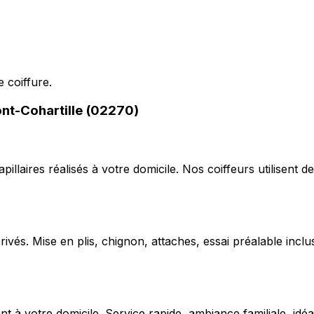
 coiffure.
ont-Cohartille (02270)
capillaires réalisés à votre domicile. Nos coiffeurs utilise
ivés. Mise en plis, chignon, attaches, essai préalable inclu
 votre domicile. Service rapide, ambiance familiale, idéal