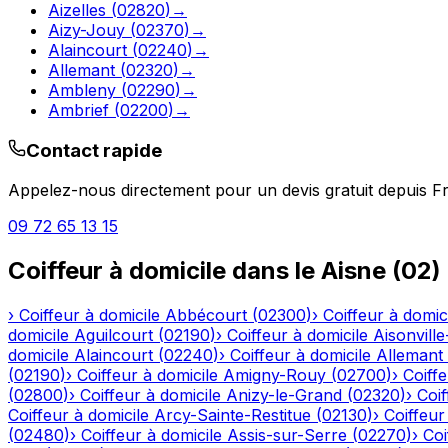
Aizelles
(
02820
)
→
Aizy-Jouy
(
02370
)
→
Alaincourt
(
02240
)
→
Allemant
(
02320
)
→
Ambleny
(
02290
)
→
Ambrief
(
02200
)
→
Contact rapide
Appelez-nous directement pour un devis gratuit depuis
Fr
09 72 65 13 15
Coiffeur à domicile
dans le
Aisne
(
02
)
›
Coiffeur à domicile
Abbécourt
(
02300
)
›
Coiffeur à domic
domicile
Aguilcourt
(
02190
)
›
Coiffeur à domicile
Aisonville
domicile
Alaincourt
(
02240
)
›
Coiffeur à domicile
Allemant
(
02190
)
›
Coiffeur à domicile
Amigny-Rouy
(
02700
)
›
Coiffe
(
02800
)
›
Coiffeur à domicile
Anizy-le-Grand
(
02320
)
›
Coif
Coiffeur à domicile
Arcy-Sainte-Restitue
(
02130
)
›
Coiffeur
(
02480
)
›
Coiffeur à domicile
Assis-sur-Serre
(
02270
)
›
Coi