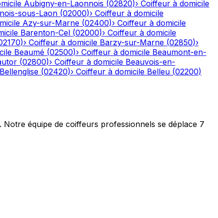
micile
Aubigny-en-Laonnois
(
02820
)
›
Coiffeur à domicile
nois-sous-Laon
(
02000
)
›
Coiffeur à domicile
micile
Azy-sur-Marne
(
02400
)
›
Coiffeur à domicile
icile
Barenton-Cel
(
02000
)
›
Coiffeur à domicile
02170
)
›
Coiffeur à domicile
Barzy-sur-Marne
(
02850
)
›
cile
Beaumé
(
02500
)
›
Coiffeur à domicile
Beaumont-en-
autor
(
02800
)
›
Coiffeur à domicile
Beauvois-en-
Bellenglise
(
02420
)
›
Coiffeur à domicile
Belleu
(
02200
)
t. Notre équipe de coiffeurs professionnels se déplace 7