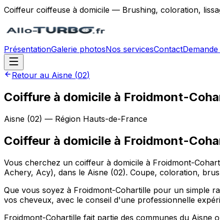
Coiffeur coiffeuse à domicile — Brushing, coloration, lis
Présentation
Galerie photos
Nos services
Contact
Demande 
Retour au
Aisne
(
02
)
Coiffure à domicile à Froidmont-Cohar
Aisne
(
02
) — Région
Hauts-de-France
Coiffeur à domicile
à
Froidmont-Cohar
Vous cherchez un coiffeur à domicile à Froidmont-Coharti
Achery, Acy), dans le Aisne (02). Coupe, coloration, brush
Que vous soyez à Froidmont-Cohartille pour un simple ra
vos cheveux, avec le conseil d'une professionnelle expér
Froidmont-Cohartille fait partie des communes du Aisne où 