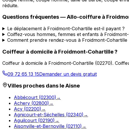
réduite.
Questions fréquentes —
Allo-coiffure
à
Froidmon
Le déplacement à Froidmont-Cohartille est-il payant ?
Coiffez-vous hommes, femmes et enfants à Froidmont-C
Comment prendre rendez-vous à Froidmont-Cohartille 
Coiffeur à domicile
à
Froidmont-Cohartille
?
Coiffeur à domicile
à
Froidmont-Cohartille
(
02270
).
Coiffe
09 72 65 13 15
Demander un devis gratuit
Villes proches dans le
Aisne
Abbécourt
(
02300
)
→
Achery
(
02800
)
→
Acy
(
02200
)
→
Agnicourt-et-Séchelles
(
02340
)
→
Aguilcourt
(
02190
)
→
Aisonville-et-Bernoville
(
02110
)
→