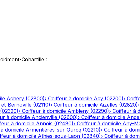
oidmont-Cohartille
:
ile
Achery
(
02800
)
›
Coiffeur à domicile
Acy
(
02200
)
›
Coiff
-et-Bernoville
(
02110
)
›
Coiffeur à domicile
Aizelles
(
02820
)
(
02320
)
›
Coiffeur à domicile
Ambleny
(
02290
)
›
Coiffeur à 
ur à domicile
Ancienville
(
02600
)
›
Coiffeur à domicile
Andel
feur à domicile
Annois
(
02480
)
›
Coiffeur à domicile
Any-Ma
 à domicile
Armentières-sur-Ourcq
(
02210
)
›
Coiffeur à domi
ffeur à domicile
Athies-sous-Laon
(
02840
)
›
Coiffeur à domi