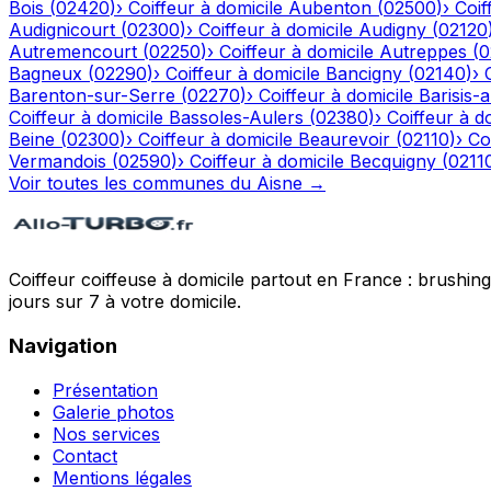
Bois
(
02420
)
›
Coiffeur à domicile
Aubenton
(
02500
)
›
Coif
Audignicourt
(
02300
)
›
Coiffeur à domicile
Audigny
(
02120
Autremencourt
(
02250
)
›
Coiffeur à domicile
Autreppes
(
0
Bagneux
(
02290
)
›
Coiffeur à domicile
Bancigny
(
02140
)
›
Barenton-sur-Serre
(
02270
)
›
Coiffeur à domicile
Barisis-
Coiffeur à domicile
Bassoles-Aulers
(
02380
)
›
Coiffeur à d
Beine
(
02300
)
›
Coiffeur à domicile
Beaurevoir
(
02110
)
›
Co
Vermandois
(
02590
)
›
Coiffeur à domicile
Becquigny
(
0211
Voir toutes les communes du
Aisne
→
Coiffeur coiffeuse à domicile partout en France : brushin
jours sur 7 à votre domicile.
Navigation
Présentation
Galerie photos
Nos services
Contact
Mentions légales