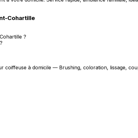
t-Cohartille
ohartille ?
?
ur coiffeuse à domicile — Brushing, coloration, lissage, c