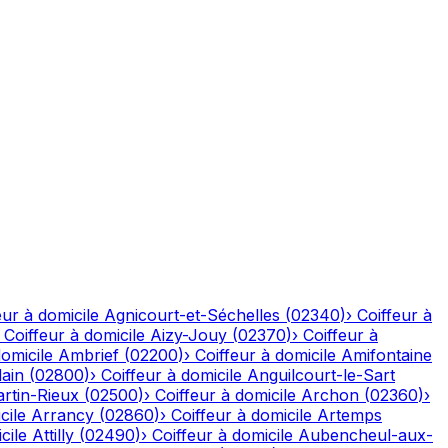
eur à domicile
Agnicourt-et-Séchelles
(
02340
)
›
Coiffeur à
›
Coiffeur à domicile
Aizy-Jouy
(
02370
)
›
Coiffeur à
domicile
Ambrief
(
02200
)
›
Coiffeur à domicile
Amifontaine
ain
(
02800
)
›
Coiffeur à domicile
Anguilcourt-le-Sart
rtin-Rieux
(
02500
)
›
Coiffeur à domicile
Archon
(
02360
)
›
cile
Arrancy
(
02860
)
›
Coiffeur à domicile
Artemps
cile
Attilly
(
02490
)
›
Coiffeur à domicile
Aubencheul-aux-