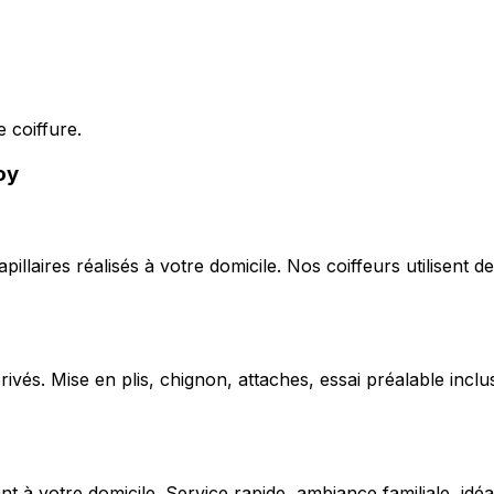
 coiffure.
oy
capillaires réalisés à votre domicile. Nos coiffeurs utilise
ivés. Mise en plis, chignon, attaches, essai préalable inclu
 votre domicile. Service rapide, ambiance familiale, idéal