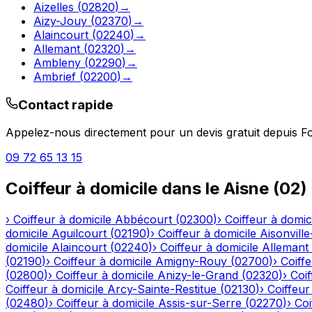
Aizelles
(
02820
)
→
Aizy-Jouy
(
02370
)
→
Alaincourt
(
02240
)
→
Allemant
(
02320
)
→
Ambleny
(
02290
)
→
Ambrief
(
02200
)
→
Contact rapide
Appelez-nous directement pour un devis gratuit depuis
F
09 72 65 13 15
Coiffeur à domicile
dans le
Aisne
(
02
)
›
Coiffeur à domicile
Abbécourt
(
02300
)
›
Coiffeur à domic
domicile
Aguilcourt
(
02190
)
›
Coiffeur à domicile
Aisonville
domicile
Alaincourt
(
02240
)
›
Coiffeur à domicile
Allemant
(
02190
)
›
Coiffeur à domicile
Amigny-Rouy
(
02700
)
›
Coiffe
(
02800
)
›
Coiffeur à domicile
Anizy-le-Grand
(
02320
)
›
Coif
Coiffeur à domicile
Arcy-Sainte-Restitue
(
02130
)
›
Coiffeur
(
02480
)
›
Coiffeur à domicile
Assis-sur-Serre
(
02270
)
›
Coi