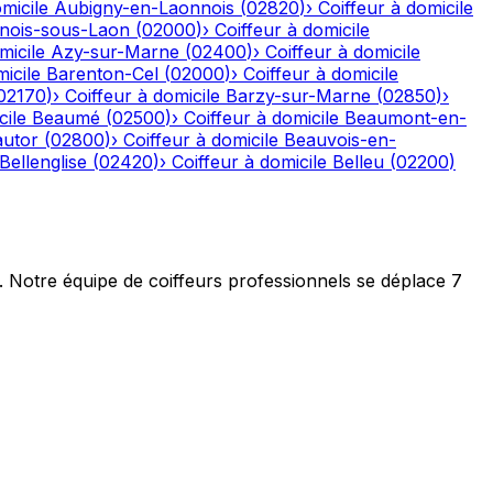
micile
Aubigny-en-Laonnois
(
02820
)
›
Coiffeur à domicile
nois-sous-Laon
(
02000
)
›
Coiffeur à domicile
micile
Azy-sur-Marne
(
02400
)
›
Coiffeur à domicile
icile
Barenton-Cel
(
02000
)
›
Coiffeur à domicile
02170
)
›
Coiffeur à domicile
Barzy-sur-Marne
(
02850
)
›
cile
Beaumé
(
02500
)
›
Coiffeur à domicile
Beaumont-en-
autor
(
02800
)
›
Coiffeur à domicile
Beauvois-en-
Bellenglise
(
02420
)
›
Coiffeur à domicile
Belleu
(
02200
)
t. Notre équipe de coiffeurs professionnels se déplace 7