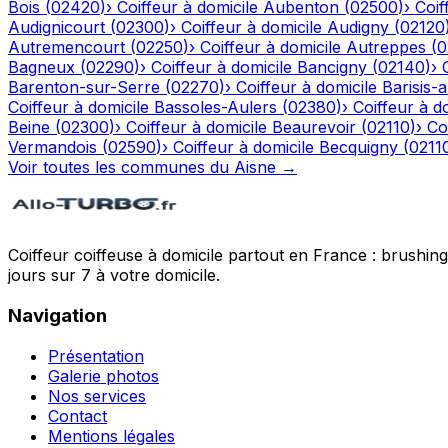
Bois
(
02420
)
›
Coiffeur à domicile
Aubenton
(
02500
)
›
Coif
Audignicourt
(
02300
)
›
Coiffeur à domicile
Audigny
(
02120
Autremencourt
(
02250
)
›
Coiffeur à domicile
Autreppes
(
0
Bagneux
(
02290
)
›
Coiffeur à domicile
Bancigny
(
02140
)
›
Barenton-sur-Serre
(
02270
)
›
Coiffeur à domicile
Barisis-
Coiffeur à domicile
Bassoles-Aulers
(
02380
)
›
Coiffeur à d
Beine
(
02300
)
›
Coiffeur à domicile
Beaurevoir
(
02110
)
›
Co
Vermandois
(
02590
)
›
Coiffeur à domicile
Becquigny
(
0211
Voir toutes les communes du
Aisne
→
Coiffeur coiffeuse à domicile partout en France : brushin
jours sur 7 à votre domicile.
Navigation
Présentation
Galerie photos
Nos services
Contact
Mentions légales