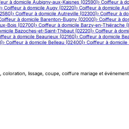
feur à domicile
Aubigny-aux-Kaisnes
(
02590
)
›
Coiffeur à do
)
›
Coiffeur à domicile
Augy
(
02220
)
›
Coiffeur à domicile
Aul
2580
)
›
Coiffeur à domicile
Autreville
(
02300
)
›
Coiffeur à do
Coiffeur à domicile
Barenton-Bugny
(
02000
)
›
Coiffeur à dom
aux-Bois
(
02700
)
›
Coiffeur à domicile
Barzy-en-Thiérache
(
omicile
Bazoches-et-Saint-Thibaut
(
02220
)
›
Coiffeur à domi
iffeur à domicile
Beaurieux
(
02160
)
›
Coiffeur à domicile
Be
0
)
›
Coiffeur à domicile
Belleau
(
02400
)
›
Coiffeur à domicile
g, coloration, lissage, coupe, coiffure mariage et événemen