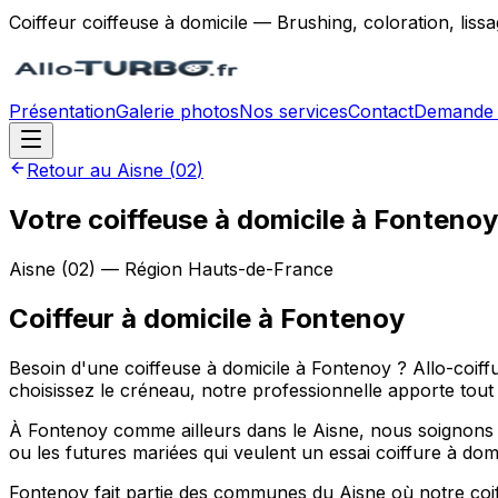
Coiffeur coiffeuse à domicile — Brushing, coloration, lis
Présentation
Galerie photos
Nos services
Contact
Demande 
Retour au
Aisne
(
02
)
Votre coiffeuse à domicile à Fontenoy
Aisne
(
02
) — Région
Hauts-de-France
Coiffeur à domicile
à
Fontenoy
Besoin d'une coiffeuse à domicile à Fontenoy ? Allo-coif
choisissez le créneau, notre professionnelle apporte tout l
À Fontenoy comme ailleurs dans le Aisne, nous soignons a
ou les futures mariées qui veulent un essai coiffure à domi
Fontenoy fait partie des communes du Aisne où notre coiffe