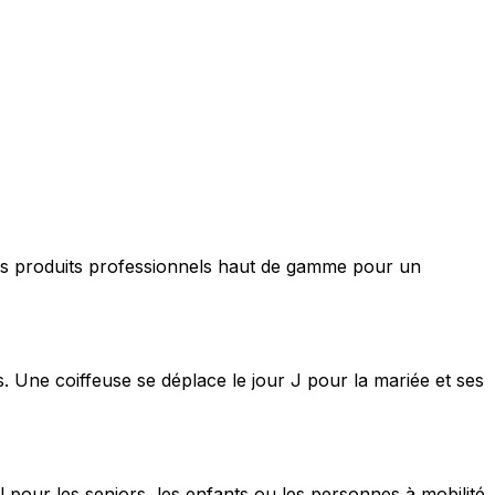
nt des produits professionnels haut de gamme pour un
s. Une coiffeuse se déplace le jour J pour la mariée et ses
 pour les seniors, les enfants ou les personnes à mobilité