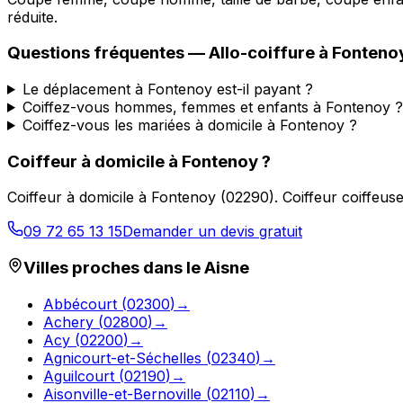
réduite.
Questions fréquentes —
Allo-coiffure
à
Fonteno
Le déplacement à Fontenoy est-il payant ?
Coiffez-vous hommes, femmes et enfants à Fontenoy ?
Coiffez-vous les mariées à domicile à Fontenoy ?
Coiffeur à domicile
à
Fontenoy
?
Coiffeur à domicile
à
Fontenoy
(
02290
).
Coiffeur coiffeus
09 72 65 13 15
Demander un devis gratuit
Villes proches dans le
Aisne
Abbécourt
(
02300
)
→
Achery
(
02800
)
→
Acy
(
02200
)
→
Agnicourt-et-Séchelles
(
02340
)
→
Aguilcourt
(
02190
)
→
Aisonville-et-Bernoville
(
02110
)
→