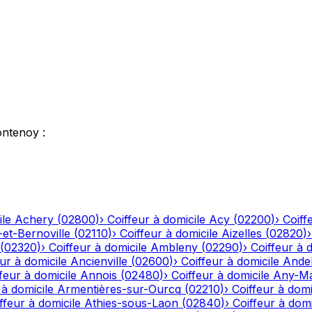
ontenoy
:
ile
Achery
(
02800
)
›
Coiffeur à domicile
Acy
(
02200
)
›
Coiff
-et-Bernoville
(
02110
)
›
Coiffeur à domicile
Aizelles
(
02820
)
(
02320
)
›
Coiffeur à domicile
Ambleny
(
02290
)
›
Coiffeur à 
ur à domicile
Ancienville
(
02600
)
›
Coiffeur à domicile
Andel
feur à domicile
Annois
(
02480
)
›
Coiffeur à domicile
Any-Ma
 à domicile
Armentières-sur-Ourcq
(
02210
)
›
Coiffeur à domi
ffeur à domicile
Athies-sous-Laon
(
02840
)
›
Coiffeur à domi