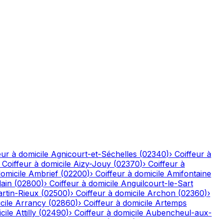
eur à domicile
Agnicourt-et-Séchelles
(
02340
)
›
Coiffeur à
›
Coiffeur à domicile
Aizy-Jouy
(
02370
)
›
Coiffeur à
domicile
Ambrief
(
02200
)
›
Coiffeur à domicile
Amifontaine
ain
(
02800
)
›
Coiffeur à domicile
Anguilcourt-le-Sart
rtin-Rieux
(
02500
)
›
Coiffeur à domicile
Archon
(
02360
)
›
cile
Arrancy
(
02860
)
›
Coiffeur à domicile
Artemps
cile
Attilly
(
02490
)
›
Coiffeur à domicile
Aubencheul-aux-